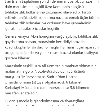
İran İslam İnqilabının şəhid liderinin mübarək cənazəsinin
dəfn mərasiminin təşkili üzrə Komitənin sözçüsü
təhlükəsizlik tədbirlərinə toxunaraq əlavə edib: Tərtib
edilmiş təhlükəsizlik planlarına nəzarət etmək üçün bütün
təhlükəsizlik bölmələri və ordunun hava qüvvələrinin
iştirakı ilə fasiləsiz iclaslar keçirilir.
General-mayor Mən həmçinin vurğulayıb ki, təhlükəsizlik
qaydalarına əsasən, mərasimin keçirildiyi ərazidə
kvadrokopterlər də daxil olmaqla, hər hansı uçan aparatın
uçuşu qadağandır və yalnız rəsmi icazəsi olanlar fəaliyyət
göstərə bilərlər.
Mərasimin təşkili üzrə Ali Komitənin mətbuat xidmətinin
məlumatına görə, Nəcəfi-Əşrəfdə dəfn yürüşünün
marşrutu "Mücəssərat əs-Sədrin"dən Həzrət
Əmirəlmöminin (ə) ziyarətgahınadək 6 kilometr,
Kərbəlayi-Müəlladakı dəfn marşrutu isə 5,8 kilometr
məsafəni əhatə edir.
O, geniş media işıqlandırılmasına və ziyarətçilərə