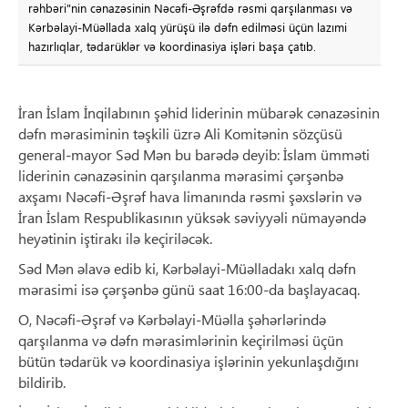
rəhbəri"nin cənazəsinin Nəcəfi-Əşrəfdə rəsmi qarşılanması və
Kərbəlayi-Müəllada xalq yürüşü ilə dəfn edilməsi üçün lazımi
hazırlıqlar, tədarüklər və koordinasiya işləri başa çatıb.
İran İslam İnqilabının şəhid liderinin mübarək cənazəsinin
dəfn mərasiminin təşkili üzrə Ali Komitənin sözçüsü
general-mayor Səd Mən bu barədə deyib: İslam ümməti
liderinin cənazəsinin qarşılanma mərasimi çərşənbə
axşamı Nəcəfi-Əşrəf hava limanında rəsmi şəxslərin və
İran İslam Respublikasının yüksək səviyyəli nümayəndə
heyətinin iştirakı ilə keçiriləcək.
Səd Mən əlavə edib ki, Kərbəlayi-Müəlladakı xalq dəfn
mərasimi isə çərşənbə günü saat 16:00-da başlayacaq.
O, Nəcəfi-Əşrəf və Kərbəlayi-Müəlla şəhərlərində
qarşılanma və dəfn mərasimlərinin keçirilməsi üçün
bütün tədarük və koordinasiya işlərinin yekunlaşdığını
bildirib.