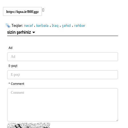
https://iqna.ir/B0Eggz
Teqlər:
،
،
،
،
nəcəf
kərbəla
İraq
şəhid
rəhbər
sizin şərhiniz
Ad
E-poçt
* Comment