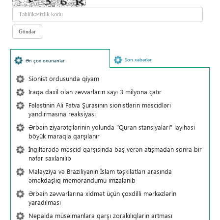
Son xəbərlər
Ən çox oxunanlar
Sionist ordusunda qiyam
İraqa daxil olan zəvvarların sayı 3 milyona çatır
Fələstinin Ali Fətva Şurasının sionistlərin məscidləri
yandırmasına reaksiyası
Ərbəin ziyarətçilərinin yolunda "Quran stansiyaları" layihəsi
böyük maraqla qarşılanır
İngiltərədə məscid qarşısında baş verən atışmadan sonra bir
nəfər saxlanılıb
Malayziya və Braziliyanın İslam təşkilatları arasında
əməkdaşlıq memorandumu imzalanıb
Ərbəin zəvvarlarına xidmət üçün çoxdilli mərkəzlərin
yaradılması
Nepalda müsəlmanlara qarşı zorakılıqların artması