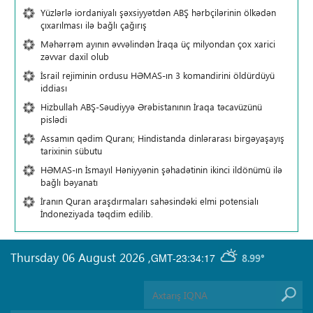
Yüzlərlə iordaniyalı şəxsiyyətdən ABŞ hərbçilərinin ölkədən
çıxarılması ilə bağlı çağırış
Məhərrəm ayının əvvəlindən İraqa üç milyondan çox xarici
zəvvar daxil olub
İsrail rejiminin ordusu HƏMAS-ın 3 komandirini öldürdüyü
iddiası
Hizbullah ABŞ-Səudiyyə Ərəbistanının İraqa təcavüzünü
pislədi
Assamın qədim Quranı; Hindistanda dinlərarası birgəyaşayış
tarixinin sübutu
HƏMAS-ın İsmayıl Həniyyənin şəhadətinin ikinci ildönümü ilə
bağlı bəyanatı
İranın Quran araşdırmaları sahəsindəki elmi potensialı
İndoneziyada təqdim edilib.
Thursday 06 August 2026
,
GMT-23:34:17
8.99°