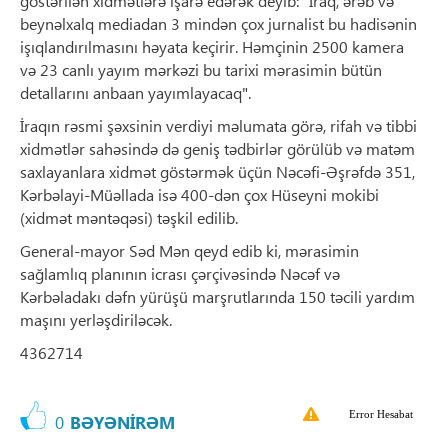
göstərilən xidmətlərə işarə edərək deyib: "İraq, ərəb və
beynəlxalq mediadan 3 mindən çox jurnalist bu hadisənin
işıqlandırılmasını həyata keçirir. Həmçinin 2500 kamera
və 23 canlı yayım mərkəzi bu tarixi mərasimin bütün
detallarını anbaan yayımlayacaq".
İraqın rəsmi şəxsinin verdiyi məlumata görə, rifah və tibbi
xidmətlər sahəsində də geniş tədbirlər görülüb və matəm
saxlayanlara xidmət göstərmək üçün Nəcəfi-Əşrəfdə 351,
Kərbəlayi-Müəllada isə 400-dən çox Hüseyni mokibi
(xidmət məntəqəsi) təşkil edilib.
General-mayor Səd Mən qeyd edib ki, mərasimin
sağlamlıq planının icrası çərçivəsində Nəcəf və
Kərbəladakı dəfn yürüşü marşrutlarında 150 təcili yardım
maşını yerləşdiriləcək.
4362714
Error Hesabat
0
BƏYƏNİRƏM