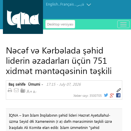
English
Français
.
.
فارسی
Desktop versiyası
باز
و
سته
ردن
Nəcəf və Kərbəlada şəhid
منو
liderin əzadarları üçün 751
xidmət məntəqəsinin təşkili
Baş səhifə
Ümumi
17:15 - July 07, 2026
»
Xəbər sayı:
3500705
İQNA – İran İslam İnqilabının şəhid lideri Həzrət Ayətullahul-
üzma Seyid Əli Xameneinin (r.ə) dəfn mərasiminin təşkili üzrə
İraqdakı Ali Komitə elan edib: İslam ümmətinin "şəhid