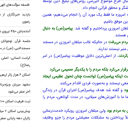
نبال طرح موضوع «بررسی روش‌های تبلیغ دین توسط
فلسفه سوگندهای الهی
شگر و محقق قرآنی انجام داد.
ن ۱۰ اقدام انجام می‌دادند که امروزه ما فقط یک مورد آن را انجام می‌دهیم؛ همین
بازدید خبرنگاران از 
ین موفق باشیم.
رضوی
بلغان امروزی پرداختیم و گفته شد:
پیامبر(ص) به دنبال
آماده‌باش ۴۵۰ نیروی درمانی برای دهه پایانی صفر
ی هستند.
جلسه قرآن نوجوانان 
ردم می‌رفت
در حالیکه غالب مبلغان امروزی در مسجد
مسجد‌النبی (ص) در مش
منبر نیستند ندارند.
کردند
، از اصلی‌ترین دلایل موفقیت پیامبر(ص) در امر
کرامت انسانی؛ اصلی ب
رضا(ع)
قرار می‌کرد بلکه مردم را با یکدیگر صمیمی می‌کرد
.
اسکان ۶ هزار زائر اربعین در موکب امام رضا(ع)
ت اینکه پیامبر(ص) توانست چنان تحول عظیمی ایجاد
معی نیستند و به‌صورت فردی اقدام می‌کنند.
مشهد میزبان ویژه‌برن
بود
و گفته شد هدف پیامبر(ص) اجرای قرآن در زندگی
آخر صفر می‌شود
ا ما با آموزش‌های سیلابی، در مدت کوتاهی، مردم را
ثبت ظرفیت اسکان ۱۰۰ هزار زائر پیاده در مشهد
به مردم بود
ولی مبلغان امروزی رویکرد خدمت‌رسانی
پیش‌ب
اصلاً پرداختن به مشکلات معیشتی مردم را جزو وظایف
زائران دهه پایانی صفر