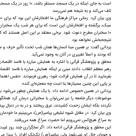
است به جای اینکه در یک مس
تلف می‌کند و به نتیجه هم نمی‌رسد.
۱۰ سخنران مطرح دعوت شود. برخی معتقد بر این اصل هستند که کلا
نتیجه‌بخش نخواهد بود.
یزدانی گفت: بر همین مبنا انسان‌ها همان شب تحت تأثیر حرف و س
که بودند و اصلاً تغییری در آنان به وجود نمی‌آید.
رهبر معظم انقلاب دادند مبنی بر اینکه همایش مبارزه با فاسد اقتصاد
بفرمایید تا در‌ آن همایش قرائت شود؛ رهبری فرمودند: «نفس اهتمام 
بر پایی این چنین سمینارها بنا است چه معجزه‌ای کند».
یزدانی در همین خصوص ادامه داد: با یک همایش چطور می‌شود با ف
موضوعات دیگر جامعه را نیز نمی‌توان با سخنرانی درمان کرد همانگو
نکردند بلکه ایشان زحمت کشیدند، عرق ریختند و در به در دنبال پیدا
وی بیان کرد: در مقابل شیوه تبلیغی پیامبر(ص)، می‌بینیم ما خودما
به سراغ هیچ‌کس نمی‌رویم اما حضرت سراغ همه می‌رفتند.
این محقق و پژوهشگر قرآنی ادامه داد: اگر نمازگزاری چند روز غیب
و جویای حال او نمی‌شود ولی پیامبر(ص) تک‌تک افراد را پیدا می‌ک