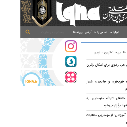
.
.
.
درباره ما
تماس با ما
آرشیو
پیوندها
 ها
پربحث ترین عناوین
ی حرم رضوی برای اسکان زائران
 خون‌خواه و جان‌فدا» شعار
ر
شقان ثارالله متوسلین به
د برگزار می‌شود
موزشی؛ از مهم‌ترین مطالبات