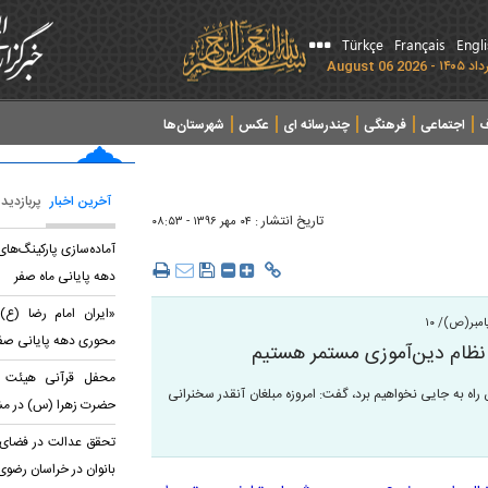
Türkçe
Français
Engl
ف
اجتماعی
فرهنگی
چندرسانه ای
عکس
شهرستان‌ها
آخرین اخبار
پربازدید
تاریخ انتشار :
۰۴ مهر ۱۳۹۶ - ۰۸:۵۳
آماده‌سازی پارکینگ‌ها
دهه پایانی ماه صفر
«ایران امام رضا (ع)؛
مبر(ص)/ ۱۰
محوری دهه پایانی صف
 نظام دین‌آموزی مستمر هستیم
محفل قرآنی هیئت عا
راه به جایی نخواهیم برد، گفت: امروزه مبلغان آنقدر سخنرانی
حضرت زهرا (س) در مشه
تحقق عدالت در فضای آ
بانوان در خراسان رضوی