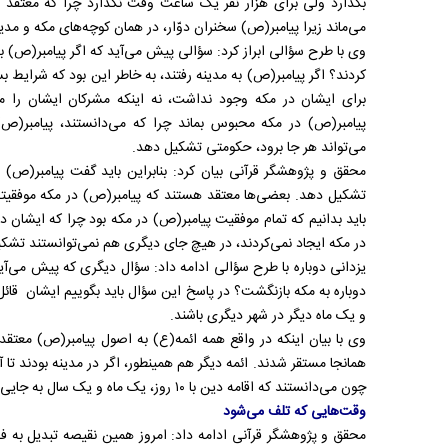
بگذارد ولی برای هزار نفر یک ساعت وقت نگذارد چرا که معتقد
می‌ماند زیرا پیامبر(ص) سخنران دوّار، در همان کوچه‌های مکه و مدین
وی با طرح سؤالی ابراز کرد: سؤالی پیش می‌آید که اگر پیامبر(ص) ب
کردند؟ اگر پیامبر(ص) به مدینه رفتند، به خاطر این بود که شرایط 
برای ایشان در مکه وجود نداشت، نه اینکه مشرکان ایشان را مج
پیامبر(ص) در مکه محبوس بماند چرا که می‌دانستند، پیامبر(ص
می‌تواند هر جا برود، حکومتی تشکیل دهد.
محقق و پژوهشگر قرآنی بیان کرد: بنابراین باید گفت پیامبر(ص)
تشکیل دهد. بعضی‌ها معتقد هستند که پیامبر(ص) در مکه موفقیتی 
باید بدانیم که تمام موفقیت پیامبر(ص) در مکه بود چرا که ایشان د
در مکه ایجاد نمی‌کردند، در هیچ جای دیگری هم نمی‌توانستند تشک
یزدانی دوباره با طرح سؤالی ادامه داد: سؤال دیگری که پیش می‌آ
و یک ماه دیگر در شهر دیگری باشند.
وی با بیان اینکه در واقع همه ائمه(ع) به اصول پیامبر(ص) معتقد
همان‎جا مستقر شدند. ائمه دیگر هم همینطور، اگر در مدینه بودند ت
چون می‌دانستند که اقامه دین با ۱۰ روز، یک ماه و یک سال به جایی نمی‌رسد.
وقت‌هایی که تلف می‌شود
محقق و پژوهشگر قرآنی ادامه داد: امروز همین نقیصه تبدیل ب