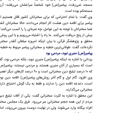
مسجد نمی‌رفت، پیامبر(ص) خود شخصاً سراغشان می‌رفتند؛ آری 
مستحکم بوده است.
وی گفت: با تمام احترامی که برای سخنرانان کشور قائل هستیم اما 
پیامبر برای اقامه دین هشت کار انجام می‌دادند حالا سخنرانان ک
شما سخنرانان با توجه به این عوامل، چه نمره‌ای را را کسب می‌کنند
بیش از پنج دریافت نمی‌کنند. ما راه را اشتباه می‌رویم و با این رو
نکرده‌اند، گفت: طولانی‌ترین خطبه و سخنرانی پیامبر مربوط به خطبه
پیامبر(ص) منبری نبود، مردمی بود
یزدانی با اشاره به اینکه پیامبر(ص) منبری نبود، بلکه مردمی بود،
است که بسیاری از آنان منبری هستند و مردمی نیستند؛ پیامبر(ص
که ۱۰ درصد تبلیغ دین سخنرانی است و ۹۰ درصد کارهای دیگر اهمیت دارد.
وی افزود: گام اول و گام آخر روش‌های پیامبر(ص) اقامه دین بود
است، دغدغه اقامه دین را ندارند و فقط به یک گوش احتیاج دارند
سخنرانی می‌گذارند.
این محقق با اشاره به کثرت سخنرانی گفت: یکی از آفات تبلیغ د
مردم از این همه حجم سخنرانی سر می‌رود. فرق یک مجلس سخنران
افراد بیگانه وارد می‌شوند ولی در نهایت دوست بیرون می‌روند، اما