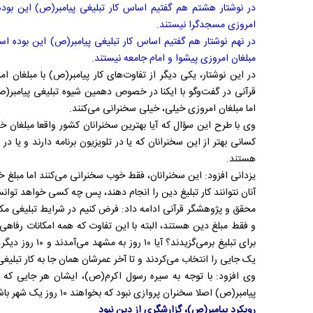
در نوشتار هشتم هم گفتیم اساس کار تبلیغی پیامبر(ص) این بو
امروزی مسجدگرا نیستند.
در نهم نوشتار هم گفتیم اساس کار تبلیغی پیامبر(ص) این بوده 
مبلغان امروزی پیشوا و امام جامعه نیستند.
در این نوشتار، یکی دیگر از تفاو‌ت‌های کار پیامبر(ص) با مبلغان
قرآنی در گفت‌وگو با ایکنا در خصوص دهمین شیوه‌ تبلیغی پیامبر(ص
اما مبلغان امروزی خیلی، خیلی سخنرانی می‌کنند.
وی با طرح این سؤال که آیا بهترین سخنرانان کشور واقعا مبلغان خ
کسانی بهتر از این سخنرانان که یا در تلویزیون برنامه دارند و یا د
هستند.
یزدانی افزود: این سخنرانان، فقط خوب سخنرانی می‌کنند اما مبلغ 
آنان نتوانند کار تبلیغ دین را انجام دهند، پس چه کسی خواهد توا
محقق و پژوهشگر قرآنی ادامه داد: فرض کنیم در شرایط تبلیغی مک
و فقط مبلغ دین هستند، البته با این تفاوت که همه امکانات رفاه
برای تبلیغ برمی‌گز
یک جایی را انتخاب می‌کردند و تا آخر عمرشان همان جا به کار تبلیغی
وی افزود: با توجه به سیره رسول اکرم(ص)، ایشان هر جایی که بر
پیامبر(ص) اصلا سخنران پروازی نبود که بخواهند ۱۰ روز یک شهر باشند و ۱۰ روز دیگر در شهری دیگر.
رویکرد پیامبر(ص)، گزارشگری از دین نبود