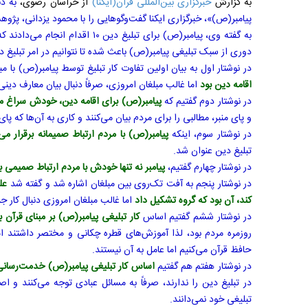
به گزارش
خبرگزاری بین‌المللی قرآن(ایکنا)
از خراسان رضوی،
به د
پیامبر(ص)»، خبرگزاری ایکنا گفت‌وگوهایی را با محمود یزدانی، پژوه
به گفته وی، پیامبر(ص) برای تبلیغ دی
دوری از سبک تبلیغی پیامبر(ص) باعث شده تا نتوانیم در امر تبلیغ د
در نوشتار اول به بیان اولین تفاوت کار تبلیغ توسط پیامبر(ص) با م
اقامه دین بود
اما غالب مبلغان امروزی، صرفاً دنبال بیان معارف دین
در نوشتار دوم گفتیم که
پیامبر(ص) برای اقامه دین، خودش سراغ م
و پای منبر، مطالبی را برای مردم بیان می‌کنند و کاری به آن‌ها که پای 
در نوشتار سوم، اینکه
پیامبر(ص) با مردم ارتباط صمیمانه برقرار می‌
تبلیغ دین عنوان شد.
در نوشتار چهارم گفتیم،
پیامبر نه تنها خودش با مردم ارتباط صمیمی بر
در نوشتار پنجم به آفت تک‌روی بین مبلغان اشاره شد و گفته شد
عل
کند، آن بود که گروه تشکیل داد
اما غالب مبلغان امروزی دنبال کار ج
در نوشتار ششم گفتیم اساس
کار تبلیغی پیامبر(ص) بر مبنای قرآن 
روزمره مردم بود، لذا آموزش‌های قطره چکانی و مختصر داشتند ام
حافظ قرآن می‌کنیم اما عامل به آن نیستند.
در نوشتار هفتم هم گفتیم
اساس کار تبلیغی پیامبر(ص) خدمت‌رسانی 
در تبلیغ دین را ندارند، صرفاً به مسائل عبادی توجه می‌کنند و 
تبلیغی خود نمی‌دانند.