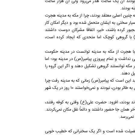
 بودند آن یک ساعت هدر می‌رود ولی آن هزار ساعت
ه بودند.
ه چنین اصلی معتقد بودند، چرا از مکه به مدینه هجرت
بسیار سختی به ایشان متحمل شده بود و دیگر امکان کار
بور کرده باشند، خیر، اتفاقا مشرکان دوست داشتند
) با گروهی کوچک اما متحدی که ایجاد کرده است،
 با هجرت از مکه به مدینه توانست در مدینه حکومت
نداشت و تمام پیروزی پیامبر(ص) در مدینه بود؛ اما
ر مکه توانستند گروهی تشکیل دهند و اگر این گروه را
یل دهند.
ید این است که پیامبر(ص) زمانی که به مدینه رفت چرا
دوباره به مکه بازنگشت؟ در پاسخ این سؤال باید بگوییم ایشان قائل به طائر بودن، نبودند و نمی‌خواستند ۱۰ روز در یک شهر
ند بودند، افزود: حضرت علی(ع) وقتی به کوفه رفتند،
ا آخر همان جا حضور داشتند و دائماً نقل مکان نمی‌کردند.
ه فضیلت شده است و اگر یک سخنرانی که خطیب خوبی