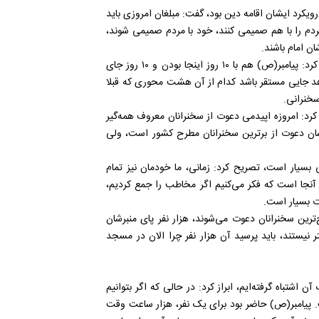
 رویکرد ایشان اقامه دین بود، گفت: مبلغان امروزی باید
ردم را با هم صمیمی کنند، خود با مردم صمیمی شوند،
ن امام باشند.
محقق و پژوهشگر قرآنی با اشاره به هشت مرحله اقامه دین بیان کرد: پیامبر(ص) هم با ۱۰ روز اینجا بودن و ۱۰ روز جای
ه هیچ، یک ماه هم بخواهد جایی مستقر باشد کدام از آن هشت محوری که قبلا
سخنرانی.
 کرد: امروزه اپیدمی دعوت از سخنرانان معروف همه‌گیر
شان دعوت از برترین سخنرانان مطرح کشور است، ولی
سیار است، تصریح کرد: زمانی، ما خودمان نیز تمام
 آنجا است که فکر می‌کنیم اگر مخاطب را جمع کردیم،
ت بسیار است.
ین سخنرانان دعوت می‌شوند، هزار نفر پای منبرشان
ر روزهای بعد اگر به مسجد بروی، ۲۰ نفر بیشتر نیستند، باید پرسید آن هزار نفر چرا الان در مسجد
 اشتباه گرفته‌ایم، ابراز کرد: در حالی که اگر بتوانیم
پیامبر(ص) حاضر بود برای یک نفر، هزار ساعت وقت