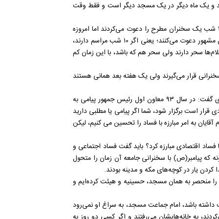
جد مستقر باشد، ۱۰ روز در یک مسجد و یک ماه دیگر در یک مسجد دیگر است و فقط وقت
وی بیان کرد: زمانی مراکز فرهنگی ما افتخارشان این بود که برای ۱۰ شب یک سخنران مطرح را دعوت می‌کردند اما امروزه
سبک، برگشته و افتخارشان این است که برای هر شب یک سخنران مشهور دعوت می‌کنند؛ یعنی اگر ۱۰ شب مراسم دارند،
م‌ها سحر دارند ولی سحر هم که باشد، با این زمان کم
خنرانی قرار می‌گیرند ولی یک هفته بعد همانی هستند
محقق و پژوهشگر قرآنی با اشاره به همایش مبارزه با فاسد اقتصادی گفت: در سال ۹۳ معاون اول رئیس جمهور پیامی به
ی قرار است برگزار شود، شما اگر پیامی یا مطلبی دارید
آقایان به امر مبارزه با فساد را تحسین می کنیم، لیکن
ساد اقتصادی مبارزه کرد؟ باید گفت فساد اجتماعی و
نه که پیامبر(ص) با سخنرانی جامعه آن زمان را متحول
 کردن یار در کوچه‌های مکه و مدینه بودند.
ن را منحصر به همان مسجد، حسینیه و هیئت کرده‌ایم و
ت داشته باشد، امام جماعت مسجد، به سراغ او نمی‌رود
ردند، به خانه‌هایشان می‌رفتند و اگر کسی دو روز به