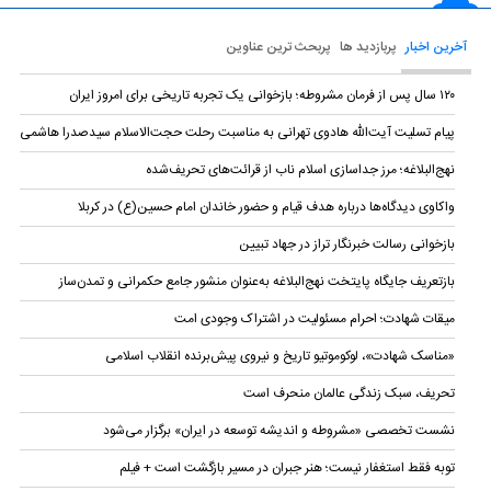
آخرین اخبار
پربازدید ها
پربحث ترین عناوین
۱۲۰ سال پس از فرمان مشروطه؛ بازخوانی یک تجربه تاریخی برای امروز ایران
پیام تسلیت آیت‌الله هادوی تهرانی به مناسبت رحلت حجت‌الاسلام سیدصدرا هاشمی
نهج‌البلاغه؛ مرز جداسازی اسلام ناب از قرائت‌های تحریف‌شده
واکاوی دیدگاه‌ها درباره هدف قیام و حضور خاندان امام حسین(ع) در کربلا
بازخوانی رسالت خبرنگار تراز در جهاد تبیین
بازتعریف جایگاه پایتخت نهج‌البلاغه به‌عنوان منشور جامع حکمرانی و تمدن‌ساز
میقات شهادت؛ احرام مسئولیت در اشتراک وجودی امت
«مناسک شهادت»، لوکوموتیو تاریخ و نیروی پیش‌برنده انقلاب اسلامی
تحریف، سبک زندگی عالمان منحرف است
نشست تخصصی «مشروطه و اندیشه توسعه در ایران» برگزار می‌شود
توبه فقط استغفار نیست؛ هنر جبران در مسیر بازگشت است + فیلم