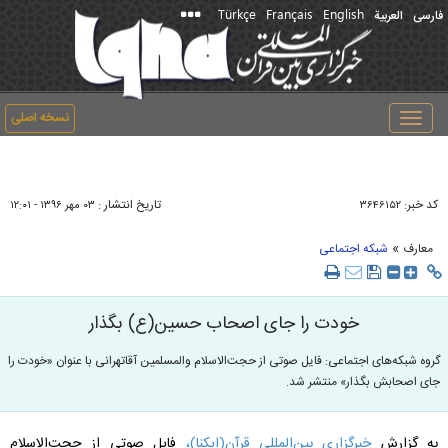
Türkçe
Français
English
فارسی
العربیة
نسخه اصلی
Toggle
navigation
کد خبر:
تاریخ انتشار :
۳۶۴۶۱۵۲
۰۳ مهر ۱۳۹۶ - ۱۲:۰۱
»
معارف
شبکه اجتماعی
خودت را جای اصحاب حسین(ع) بگذار
گروه شبکه‌های اجتماعی: فایل صوتی از حجت‌الاسلام والمسلمین آقاتهرانی با عنوان «خودت را
جای اصحابش بگذار» منتشر شد.
به گزارش
خبرگزاری بین‌المللی قرآن(ایکنا)،
فایل صوتی از حجت‌الاسلام