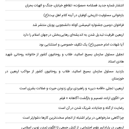
انتشار شماره جدید فصلنامه «مصوّت»؛ تقاطع خیابان، جنگ و الهیات بحران
بازخوانی مسئولیت تاریخی کوفیان در آینه کلام اهل بیت(ع)
فراخوان دومین جشنواره انیمیشن کوتاه دانشجویی پویان منتشر شد
اربعین ظرفیت تبدیل شدن به اندیشه‌ای رهایی‌بخش در جهان اسلام را دارد
آیا شهادت امام حسین(ع) یک تکلیف خصوصی و استثنایی بود
تجلیل مسئول سازمان بسیج اساتید، طلاب و روحانیون کشور از خانواده روحانی شهید
هادی استاد
بازدید مسئول سازمان بسیج اساتید، طلاب و روحانیون کشور از مواکب اربعین در
خوزستان
اربعین؛ تجلی «اقامه دین» و راهبردی برای زدودن حیرت و ضلالت بشری است
حر؛ الگوی اراده، تصمیم و بازگشت آگاهانه + فیلم
رضایت از گناه و جنایات، شریک شدن در آن است
چرا گاهی عذرخواهی در برابر اشتباه از انجام سخت‌ترین کارها دشوارتر است
اربعین در پارادایم علوم اجتماعی: از کنش جمعی تا الگوی تمدن نوین اسلامی