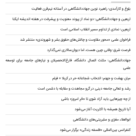
بلوغ و کارآمدی؛ راهبرد نوین جهاددانشگاهی در آستانه نیم‌قرن فعالیت
اربعین و جهاددانشگاهی؛ دو نماد از پیوند معنویت و پیشرفت در هفته اندیشه ایکنا
اربعین؛ نمادی از تداوم مسیر انقلاب اسلامی است
فراخوان علمی «محور مقاومت و چالش‌های حقوق بشر و شهروندی» منتشر شد
فرصت شرق؛ وقتی چین هست، اما دیوان‌سالاری نمی‌گذارد
جهاددانشگاهی؛ مثلث اتصال دانشگاه، فارغ‌التحصیلان و نیازهای جامعه برای توسعه
علمی
میان بهشت و جهنم؛ انتخاب شجاعانه حر در کربلا + فیلم
رشد و تعالی جامعه دینی در گرو مجاهدت و مقابله با دشمن است
از چه چیزهایی باید آزاد شوی تا «حُرِ امروز» باشی
آیا تاریخ همیشه با اکثریت آغاز می‌شود
ابوالعلاء معَرّی و سلبریتی‌های دانشگاهی
کنفرانس بین‌المللی «فلسفه زندگی» برگزار می‌شود