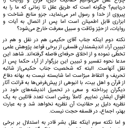
چراغ عقل می‌توانیم حقانیت دین، قرآن و روایات را
دریابیم؟ چگونه است که طریق عقل تا زمانی که ما را به
پیروی از خدا و رسول امر می‌نماید، جزو منابع شناخت و
ابزاری قابل اطمینان است اما پس از اتصال به آیات و
روایات، از حیّز وثاقت و سبیل معرفت خارج می‌شود؟
نکته دوم اینکه جناب آقای حکیمی ‌هم در نقل و هم در
تبیین آراء اندیشمندان فلسفی از برخی قواعد پژوهش علمی
‌تخطّی نموده و از اخلاق حرفه‌ای فاصله گرفته‌اند. شاهد این
مدعا نحوه تفسیر و تبیین این بزرگوار از آراء حکما پس از
نقل آنهاست. البته که شخصیت جناب حکیمی‌از شائبه
تحریف و التقاط مبرّاست اما شایسته نیست به بهانه دفاع
از قرآن و اهل بیت، با انبوهی از پیش‌فرض‌ها به قرائت آثار
دیگران پرداخته و سعی در تحمیل اندیشه‌های خود در
اقوال ایشان نماییم. کاملاً روشن است تعدد قائلین به یک
نظریه دلیل بر حقانیت آن نظریه نخواهد شد و به عبارت
بهتر، اجماع، در فلسفه حجت نیست.
و اما نکته سوم اینکه عقل بشر قادر به استدلال بر برخی