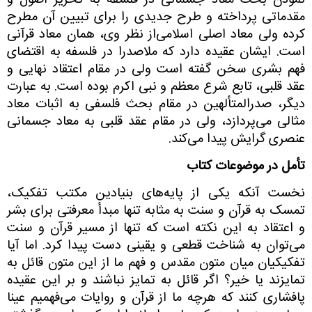
نمودن بحث معاد جسمانی در فلسفه به تحریر اصول و
مقدماتی پرداخته و طرح جدیدی را برای تبیین آن مطرح
کرده ولی معاد اصلی اسلامی‌از نظر وی، همان معاد قرآنی
است. ایشان عقیده دارد که ملاصدرا در فلسفه به اقتضای
فهم بشری سخن گفته است ولی در مقام اعتقاد نهایی و
عقد قلبی، تابع شرع معظم و نبی اکرم بوده است. به عبارت
دیگر، صدرالمتألهین در مقام بحث فلسفی به اثبات معاد
مثالی می‌پردازد، ولی در مقام عقد قلبی به معاد جسمانی
عنصری گرایش پیدا می‌کند.
تأمل در موضوعات کتاب
نخست آنکه یکی از پایه‌های بنیادین مکتب تفکیک،
تمسک به قرآن و سنت به مثابه تنها مبدأ معرفتی برای بشر
و اعتقاد به این نکته است که تنها از مسیر قرآن و سنت
می‌توان به شناخت قطعی و یقینی دست پیدا کرد. اما آیا
تفکیکیان میان متون مقدس و فهم ما از این متون قائل به
تمایزند یا خیر؟ اگر قائل به تمایز نباشند و بر این عقیده
پافشاری کنند که هرچه ما از قرآن و روایات می‌فهمیم عینا