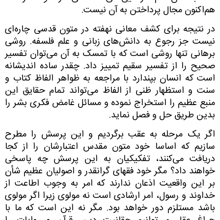
هم‌اکنون مجال پرداختن به آن نیست.
در نتیجه برای کشف معانی نهفته در متون قدسی چاره‌ای
نیست جز رجوع به دانش‌های زبانی و علم فلسفه. روشی
برهانی تنها روشی است که با تمسک به آن می‌توان تفسیر
صحیح را از تفسیر سقیم تمییز داد. چقدر ساده اندیشانه
است که انسان بپندارد با مراجعه به ظواهر الفاظ کتاب و
سنت و استظهار ظنی از الفاظ می‌تواند تمام حقایق این
منبع عظیم را استخراج نموده و مسائل غامض فکری بشر را
بدین طریق حل و فصل نماید.
اگر یک مرحله به عقب برگردیم و این پرسش را مطرح
سازیم که اساسا خود متون مقدس اعتبارشان را از کجا
دریافت می‌کنند، تفکیکیان به این پرسش چه پاسخی
خواهند داد؟ مگر خود فقهای گرانقدر و اصولیان عظیم شأن
بر این واقعیت اذعان ندارند که امر به وجوب اطاعت از
خداوند و رسول، امر ارشادی است نه مولوی زیرا اگر مولوی
باشد مستلزم دور خواهد بود. مگر نه این است که ما با