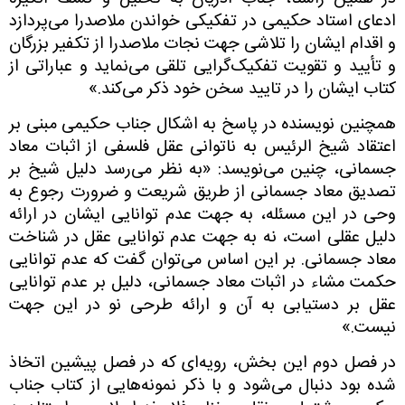
ادعای استاد حکیمی‌ در تفکیکی خواندن ملاصدرا می‌پردازد
و اقدام ایشان را تلاشی جهت نجات ملاصدرا از تکفیر بزرگان
و تأیید و تقویت تفکیک‌گرایی تلقی می‌نماید و عباراتی از
کتاب ایشان را در تایید سخن خود ذکر می‌کند.»
همچنین نویسنده در پاسخ به اشکال جناب حکیمی ‌مبنی بر
اعتقاد شیخ الرئیس به ناتوانی عقل فلسفی از اثبات معاد
جسمانی، چنین می‌نویسد: «به نظر می‌رسد دلیل شیخ بر
تصدیق معاد جسمانی از طریق شریعت و ضرورت رجوع به
وحی در این مسئله، به جهت عدم توانایی ایشان در ارائه
دلیل عقلی است، نه به جهت عدم توانایی عقل در شناخت
معاد جسمانی. بر این اساس می‌توان گفت که عدم توانایی
حکمت مشاء در اثبات معاد جسمانی، دلیل بر عدم توانایی
عقل بر دستیابی به آن و ارائه طرحی نو در این جهت
نیست.»
در فصل دوم این بخش، رویه‌ای که در فصل پیشین اتخاذ
شده بود دنبال می‌شود و با ذکر نمونه‌هایی از کتاب جناب