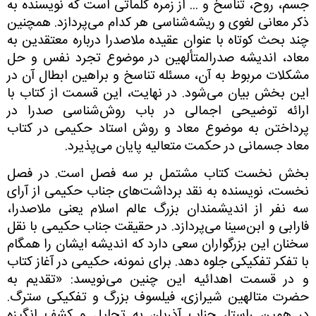
جسم، روح، تناسخ و ... از زمره کلماتی است که نویسنده به
ذکر معانی لغوی و ریشه‌شناسی هر کدام می‌پردازد. همچنین
چند بحث کوتاه با عنوان عقیده ملاصدرا درباره معتقدین به
معاد، اندیشه صدرالمتألهین در موضوع تجرد نفس و حل
مشکلات مربوط به آن، مسئله تناسخ و براهین ابطال آن در
این بخش بیان می‌شود. در نهایت، این قسمت از کتاب با
ارائه توضیحی اجمالی در باب روش‌شناسی صدرا در
پرداختن به موضوع معاد و روش استاد حکیمی‌ در کتاب
معاد جسمانی در حکمت متعالیه پایان می‌پذیرد.
بخش نخست کتاب مشتمل بر سه فصل است. در فصل
نخست، نویسنده به نقد برداشت‌های جناب حکیمی‌ از آرای
سه نفر از اندیشمندان بزرگ عالم اسلام یعنی ملاصدرا،
فارابی و ابن‌سینا می‌پردازد. در حقیقت جناب حکیمی ‌با نقل
سخنان این بزرگواران سعی دارد که اندیشه ایشان را همگام
با تفکر تفکیکی جلوه دهد. برای نمونه، حکیمی‌ در آغاز کتاب
و در قسمت اهدائیه این چنین می‌نویسد: «تقدیم به
حضرت متالهین شیرازی، فیلسوف بزرگ و تفکیکی سترگ.
در همین راستا، جناب آذریان به تحلیل و کشف انگیزه