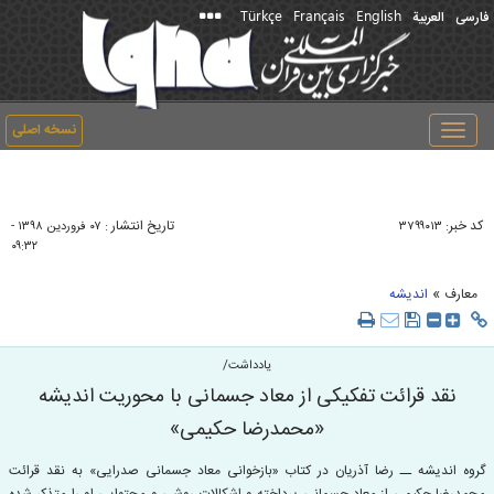
Türkçe
Français
English
فارسی
العربیة
نسخه اصلی
Toggle
navigation
کد خبر:
تاریخ انتشار :
۳۷۹۹۰۱۳
۰۷ فروردين ۱۳۹۸ -
۰۹:۳۲
»
معارف
اندیشه
یادداشت/
نقد قرائت تفکیکی از معاد جسمانی با محوریت اندیشه
«محمدرضا حکیمی»
گروه اندیشه ــ رضا آذریان در کتاب «بازخوانی معاد جسمانی صدرایی» به نقد قرائت