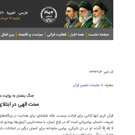
ish
فارسی
العربیة
شنبه ۱۷ مرداد ۱۴۰۵ - 2026 August 08
صفحه نخست
همه اخبار
فعالیت قرآنی
سیاست و اقتصاد
بین الملل
پرونده های خبری
کد خبر:
۴۳۴۴۹۰۳
»
معارف
جلسات تفسیر قرآن
جنگ رمضان به روایت سور
سنت الهی در ابتلا
قرآن کریم تنها کتابی برای قرائت نیست، بلکه نقشه‌ای برای هدایت در بزنگاه
شریف، داستان پیامبرانی است که در اوج ایمان، با سخت‌ترین آزمون‌ها روبه‌رو شده
لَا إِلَٰهَ إِلَّا أَنْتَ» او در دل تاریکی، پیامی جاودانه برای انسانِ درگیر در ابتل
حقیقی بندگی و استقامت را بازیابیم.