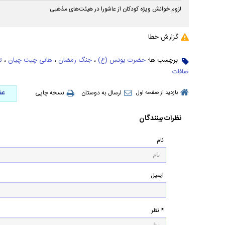
لزوم خوانش ویژه کودکان از عاشورا در هیئت‌های مذهبی
گزارش خطا
برچسب ها:
حضرت یونس (ع)
،
جنگ رمضان
،
هانی چیت چیان
،
ت
صافات
عض
ارسال به دوستان
نسخه چاپی
بازدید از صفحه اول
نظرات بینندگان
نام
ایمیل
* نظر