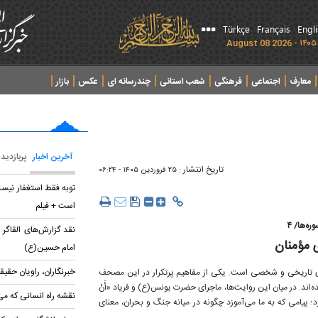
Türkçe
Français
Engl
معارف
اجتماعی
فرهنگی
شعب استانی
چندرسانه ای
عکس
بازار
آخرین اخبار
پربازدید
تاریخ انتشار :
۲۵ فروردين ۱۴۰۵ - ۰۶:۲۴
توبه فقط استغفار نیست
است + فیلم
ه‌ها/ ۴
نقد گزارش‌های القاگر
ی مؤمنان
امام حسین(ع)
خبرنگاران، راویان حقی
‌های تاریخی و شخصی است. یکی از مفاهیم پرتکرار در این مصحف
‌اند. در میان این روایت‌ها، ماجرای حضرت یونس(ع) و فریاد «أَنْ
نقشه راه انسانی که می
ائات دارد؛ پیامی که به ما می‌آموزد چگونه در میانه جنگ و بحران، معنای