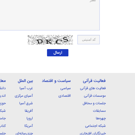
فعالیت قرآنی
سیاست و اقتصاد
بین الملل
معا
فعالیت های قرآنی
سیاسی
غرب آسیا
دانش
موسسات قرآنی
اقتصادی
آسیای مرکزی
اندی
جلسات و محافل
شرق آسیا
حوزه
مسابقات
آفریقا
شبکه
چهره‌ها
اروپا
جامع
شبکه اجتماعی
آمریکا
کتاب
خبرنگاران افتخاری
چندرسانه‌ای
جلسا