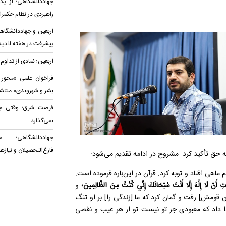
جهاددانشگاهی؛ از یک 
راهبردی در نظام حکمرا
اربعین و جهاددانشگاهی
پیشرفت در هفته اندیشه
اربعین؛ نمادی از تداو
فراخوان علمی «محور
بشر و شهروندی» منتش
فرصت شرق؛ وقتی چین
نمی‌گذارد
جهاددانشگاهی؛ م
فارغ‌التحصیلان و نیاز
هه حق تأکید کرد. مشروح در ادامه تقدیم می‌شود:
هی افتاد و توبه کرد. قرآن در این‌باره فرموده است:
 أَنْ لَا إِلَٰهَ إِلَّا أَنْتَ سُبْحَانَكَ إِنِّي كُنْتُ مِنَ الظَّالِمِينَ
؛ و
قومش] رفت و گمان کرد که ما [زندگی را] بر او تنگ
ا داد که معبودی جز تو نیست تو از هر عیب و نقصی