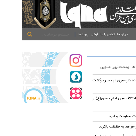
.
.
.
درباره ما
تماس با ما
آرشیو
پیوندها
 ها
پربحث ترین عناوین
؛ هنر جبران در مسیر بازگشت
 اختلاف میان امام حسن(ع) و
قت، مقاومت و امید
‌خواهد به حقیقت بازگردد