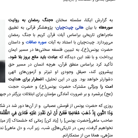
به گزارش ایکنا، سلسله سخنان
«جنگ رمضان به روایت
سوره‌ها»
با بیان
هانی چیت‌چیان
؛ پژوهشگر قرآنی به تطبیق
ماجراهای تاریخی براساس آیات قرآن کریم با جنگ رمضان
می‌پردازد. چیت‌چیان با استناد به آیات
سوره صافات
و داستان
حضرت یونس(ع)، به تبیین فلسفه سختی‌ها در مسیر ایمان
پرداخت و با نقد این دیدگاه که
عبادت باید مانع بروز بلا شود
،
تأکید کرد براساس منطق قرآن، هرچه انسان در مسیر حق
پیشروی کند، صیقل وجودی او تیزتر و آزمون‌های الهی
دشوارتر خواهد بود. وی در این تحلیل،
اضطرار برای هدایت
امت را
ویژگی مشترک حضرت یونس(ع) و حضرت حجت
(عج) برشمرد و بر ضرورت آمادگی مؤمنان برای ابتلائات بزرگتر در جب
روزی که حضرت یونس از قومش عصبانی و از آن‌ها دور شد در شکم ما
وَذَا النُّونِ إِذْ ذَهَبَ مُغَاضِبًا فَظَنَّ أَنْ لَنْ نَقْدِرَ عَلَيْهِ فَنَادَىٰ فِي الظُّلُمَاتِ
صاحب ماهی[حضرت یونس] را [یاد کن] زمانی که خشمناک [از میان 
نخواهیم گرفت، پس در تاریکی‌ها[ی شب، زیر آب، و دل ماهی] ند
منزّهی، همانا من از ستمکارانم.