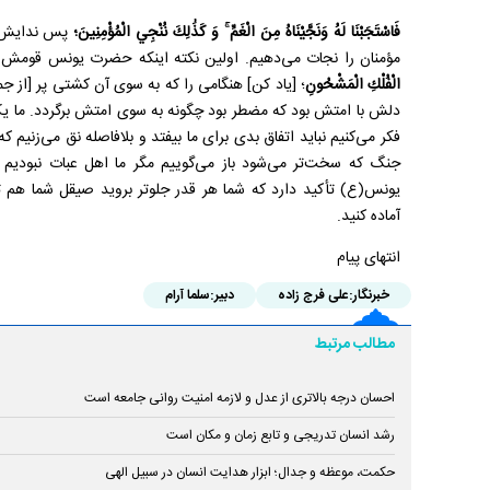
فَاسْتَجَبْنَا لَهُ وَنَجَّيْنَاهُ مِنَ الْغَمِّ ۚ وَ كَذَٰلِكَ نُنْجِي الْمُؤْمِنِينَ؛
پس ندایش ر
مؤمنان را نجات می‌دهیم. اولین نکته اینکه حضرت یونس قومش را
الْفُلْكِ الْمَشْحُونِ
؛ [یاد کن] هنگامی را که به سوی آن کشتی پر [از 
دلش با امتش بود که مضطر بود چگونه به سوی امتش برگردد. ما یک
فکر می‌کنیم نباید اتفاق بدی برای ما بیفتد و بلافاصله نق می‌زنیم 
جنگ که سخت‌تر می‌شود باز می‌گوییم مگر ما اهل عبات نبودیم 
یونس(ع) تأکید دارد که شما هر قدر جلوتر بروید صیقل شما هم ت
آماده کنید.
انتهای پیام
خبرنگار:
علی فرج زاده
دبیر:
سلما آرام
مطالب مرتبط
احسان درجه بالاتری از عدل و لازمه امنیت روانی جامعه است
رشد انسان تدریجی و تابع زمان و مکان است
حکمت، موعظه و جدال؛ ابزار هدایت انسان در سبیل الهی