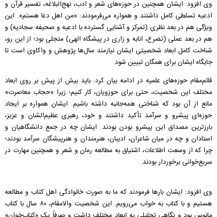
وی افزود: ایشان همچنین در حوزه‌های شعر و ادب، نهج‌البلاغه، تفسیر قرآن و
ادعیه تسلطی کامل داشتند و همواره می‌فرمودند: «من اهل دعا هستم». این
ویژگی هم در بعد نظری (تمرکز و آشنایی گسترده با ادعیه و صحیفه سجادیه) و
هم در بعد عملی (تضرع، انابه و زاری در پیشگاه الهی) متجلی بود؛ از این رو،
شناخت کامل ابعاد شخصیتی ایشان نیازمند سال‌ها پژوهش و واکاوی است تا
جایگاه ایشان برای همگان تبیین شود.
قائم‌مقام حوزه‌های علمیه در ادامه بیان کرد: باید بیش از پیش بر روی ابعاد
مختلف این شخصیت، حتی برای حوزویان، کار کنیم؛ زیرا «حجاب معاصرت»
مانع از آن بود که شناختی همه‌جانبه داشته باشیم. ایشان همواره بر ایجاد
حوزه‌ای پیشرو و سرآمد تأکید داشتند و خود، رهبری عظیم‌الشان و عزیز،
بارزترین مصداق این پیشرو بودن بودند. ایشان چه در جمع دانشگاهیان و
استادان و چه در میان شاعران، ادیبان، هنرمندان و هنرپیشگان سرآمد بودند؛
چرا که از وسعت اطلاعات، اشتیاق به مطالعه رمان و شعر و همچنین مهارت در
سریع‌خوانی برخوردار بودند.
وی افزود: ایشان بارها فرمودند که ما به صورت خانوادگی اهل کتاب و مطالعه
هستیم و با کتاب به خواب می‌رویم. این شخصیت والامقام، ۸۰ سال با کتاب
مانوس بود و نگاهی تحلیلی به ابعاد مختلف داشت و صرفاً یک «کتاب‌خوان»