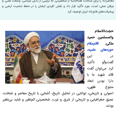
معاصرت» را برای شناخت همه‌جانبه از شخصیتی که ترکیبی از تدبیر سیاسی، وسعت علمی و
عرفان عملی است، مورد تأکید قرار داد و نقش کلیدی ایشان را در حفظ تمامیت ارضی و
پیشرفت‌های فناورانه ایران توصیف کرد.
حجت‌الاسلام
والمسلمین حمید
ملکی
،
قائم‌مقام
حوزه‌های علمیه
،
در این
گفت‌وگو تأکید
کرد: می‌توان گفت
قائد شهید ما با
دارا بودن ابعاد
متنوع فقهی،
اصولی و تاریخی، توانایی در تحلیل تاریخ، آشنایی با تاریخ معاصر و شناخت
عمیق جغرافیایی و تاریخی از شرق و غرب، شخصیتی کم‌نظیر و شاید بی‌نظیر
بودند.