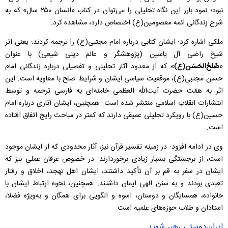
نبود؛ نمود بارز این نگاه تحلیلی را می‌توان در کتاب «انسان ۲۵۰ سال» که به
شرح زندگانی ائمه معصومین(ع) اختصاص دارد، مشاهده کرد.
ملکی اشاره کرد: ایشان کتابی درباره امام مجتبی(ع) را ترجمه کردند؛ یعنی اثر
شیخ راضی آل یاسین (پژوهشگر و عالم دینی شیعی) با عنوان
«
صُلحُ‌الحَسَن(ع)
» که از معدود آثار تحلیلی و تفصیلی درباره زندگانی امام
حسن مجتبی(ع)، موقعیت سیاسی ایشان و شرایط صلح با معاویه است. این
اثر به همّت حضرت آیت‌الله العظمی خامنه‌ای به فارسی ترجمه و توسط
انتشارات انقلاب اسلامی منتشر شده است. همچنین، ایشان آثاری درباره امام
حسین(ع) با رویکرد تحلیلی عمیقی دارند که کمتر در مباحث رایج اتفاق افتاده
است.
وی در ادامه افزود: در زمینه تفسیر قرآن نیز، آثار محدودی که از ایشان موجود
است، از برجستگی بسیار زیادی برخوردارند. در خصوص عرفان عملی نیز که
ایشان در سفر به قم بر آن تأکید داشتند، ایشان اهل تهجد، اخلاق و رفتار
تعبدی بودند و به سنن الهی ایمان داشتند. همچنین، نحوه ارتباط ایشان با
خانواده، همسایگان و دوستان، اسوه و الگویی برای همگان و به‌ویژه فضلا،
استادان و طلاب حوزه‌های علمیه است.
ایران‌دوستی رهبر شهید