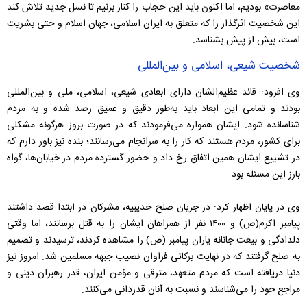
معاصرت» بودیم، اما اکنون باید این حجاب را کنار بزنیم تا نسل جدید تلاش کند
این شخصیت اثرگذار را که متعلق به ایران اسلامی، جهان اسلام و حتی بشریت
است، بیش از پیش بشناسد.
شخصیت شیعی، اسلامی و بین‌المللی
وی افزود: قائد عظیم‌الشان دارای ابعادی شیعی، اسلامی، ملی و بین‌المللی
بودند و تمامی این ابعاد باید به‌طور دقیق و عمیق رصد شده و به مردم
شناسانده شود. ایشان همواره می‌فرمودند که در صورت بروز هرگونه مشکلی
برای کشور، مردم هستند که کار را به سرانجام می‌رسانند؛ بنده نیز باور دارم که
در تشییع ایشان همین اتفاق رخ داد و حضور گسترده مردم در خیابان‌ها، گواه
بارز این مسئله بود.
وی در پایان اظهار کرد: در جریان صلح حدیبیه، مشرکان در ابتدا قصد داشتند
پیامبر اکرم(ص) و ۱۴۰۰ نفر از همراهان ایشان را به قتل برسانند، اما وقتی
دلدادگی و بیعت جانانه یاران پیامبر (ص) را مشاهده کردند، ترسیدند و تصمیم
به صلح گرفتند که در نهایت برکاتی فراوان نصیب جبهه مسلمین شد. امروز نیز
دنیا دریافته است که مردم متعهد، مترقی و مؤمن ایران، قدر رهبران دینی و
مراجع خود را می‌شناسند و نسبت به آنان قدردانی می‌کنند.