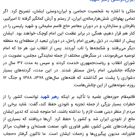
ملکی با اشاره به شخصیت حماسی و ایران‌دوستی ایشان، تصریح کرد: اگر
تمامی پهلوانان شش‌هزارساله‌ی ایران، از رستم و آرش کمانگیر گرفته تا امیرکبیر،
باقرخان و ستارخان، و در دوران معاصر حاج قاسم سلیمانی و شهید رئیسی را در
کنار هم قرار دهیم، همگی در برابر عظمت این امام کوچک خواهند بود. ایشان
پیش از انقلاب، در ذیل رهبری امام راحل، در دوران تبعید از منطقه‌ای به منطقه
دیگر می‌رفتند و شکنجه‌ها را تاب آوردند. پس از انقلاب نیز، هر جا که امام
توصیه می‌فرمودند، در سنگرهای مختلف از جمله نمایندگی مجلس، عضویت در
شورای انقلاب و ریاست‌جمهوری خدمت کردند و سپس به مدت ۳۷ سال در
جایگاه جانشینی امام راحل مستقر شدند. در این مدت، گردنه‌های بسیار
دشواری را پشت سر گذاشتند که فتنه‌های سال‌های ۱۳۷۸، ۱۳۸۸ و جنگ ۱۲
روزه، نمونه‌هایی از این چالش‌هاست.
قائم‌مقام حوزه‌های علمیه با تأکید بر اینکه
رهبر شهید
توانست کشور را از
خطرات بسیار بزرگی از جمله تجزیه و نابودی حفظ کند، گفت: شاید برخی از
مردم از منظر دینی همت لازم را نداشته باشند، اما متوجه شدند که تدبیر ایشان
مانع از نابودی ایران شد و کشور را حفظ کرد. آن‌ها دریافتند که بسیاری از
پیشرفت‌های علمی کشور، نظیر فناوری نانو، صنعت هسته‌ای و فعالیت مراکز
فناورانه، مدیون پیگیری‌ها و زحمات ایشان است. ما تاکنون گرفتار «حجاب