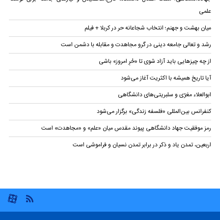
علمی
میان بهشت و جهنم؛ انتخاب شجاعانه حر در کربلا + فیلم
رشد و تعالی جامعه دینی در گرو مجاهدت و مقابله با دشمن است
از چه چیزهایی باید آزاد شوی تا «حُرِ امروز» باشی
آیا تاریخ همیشه با اکثریت آغاز می‌شود
ابوالعلاء معَرّی و سلبریتی‌های دانشگاهی
کنفرانس بین‌المللی «فلسفه زندگی» برگزار می‌شود
رمز موفقیت جهاد دانشگاهی پیوند مقدس میان «علم» و «مجاهدت» است
اربعین، تمدن یاد و ذکر در برابر تمدن نسیان و فراموشی است