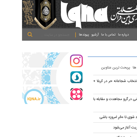
.
.
.
درباره ما
تماس با ما
آرشیو
پیوندها
 ها
پربحث ترین عناوین
تخاب شجاعانه حر در کربلا +
ی در گرو مجاهدت و مقابله با
 شوی تا «حُرِ امروز» باشی
ریت آغاز می‌شود