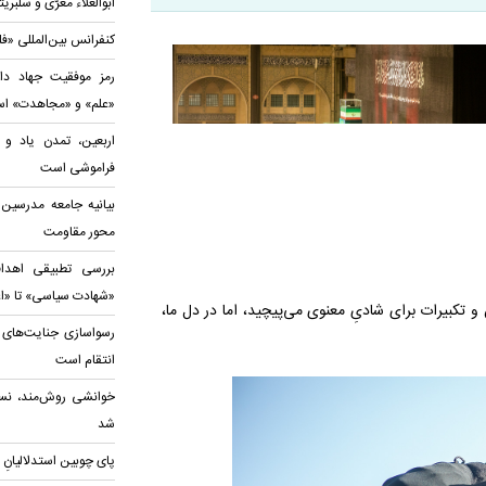
ابوالعلاء معَرّی و سلب
کنفرانس بین‌المللی «ف
رمز موفقیت جهاد دا
«علم» و «مجاهدت» ا
اربعین، تمدن یاد و 
فراموشی است
بیانیه‌ جامعه مدرسین 
محور مقاومت
بررسی تطبیقی اهداف
«شهادت سیاسی» تا «اع
و تکبیرات برای شادیِ معنوی می‌پیچید، اما در دل ما،
رسواسازی جنایت‌های د
انتقام است
خوانشی روش‌مند، نس
شد
پای چوبین استدلالیانِ 