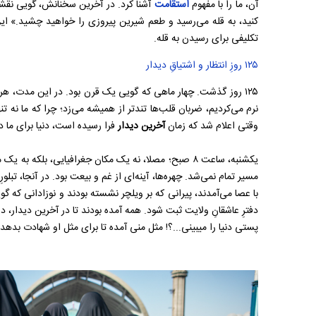
آن، ما را با مفهوم
استقامت
آشنا کرد. در آخرین سخنانش، گویی نقشه‌
کنید، به قله می‌رسید و طعم شیرین پیروزی را خواهید چشید.» این
تکلیفی برای رسیدن به قله.
۱۲۵ روزِ انتظار و اشتیاقِ دیدار
۱۲۵ روز گذشت. چهار ماهی که گویی یک قرن بود. در این مدت، ه
نرم می‌کردیم، ضربان قلب‌ها تندتر از همیشه می‌زد؛ چرا که ما نه تنه
وقتی اعلام شد که زمان
آخرین دیدار
فرا رسیده است، دنیا برای ما د
یکشنبه، ساعت ۸ صبح؛ مصلا، نه یک مکان جغرافیایی، بلکه
مسیر تمام نمی‌شد. چهره‌ها، آینه‌ای از غم و بیعت بود. در آنجا، تبل
با عصا می‌آمدند، پیرانی که بر ویلچر نشسته بودند و نوزادانی که گ
دفترِ عاشقانِ ولایت ثبت شود. همه آمده بودند تا در آخرین دیدار، در 
پستی دنیا را میبینی...؟! مثل منی آمده تا برای مثل او شهادت بدهد که؛ 