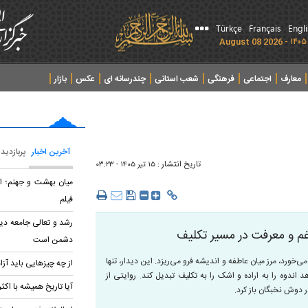
Türkçe
Français
Engl
معارف
اجتماعی
فرهنگی
شعب استانی
چندرسانه ای
عکس
بازار
آخرین اخبار
پربازدید
تاریخ انتشار :
۱۵ تير ۱۴۰۵ - ۰۳:۲۳
میان بهشت و جهنم؛ ان
فیلم
رشد و تعالی جامعه دین
غم و معرفت در مسیر تکلیف
دشمن است
ورد، مرز میان عاطفه و اندیشه فرو می‌ریزد. این دیدار، تنها
از چه چیزهایی باید آزاد
اندوه را به اراده و اشک را به تکلیف تبدیل کند. روایتی از
آیا تاریخ همیشه با اکث
ر دوش نخبگان باز کرد.