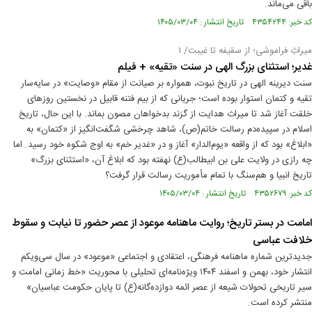
باقی می‌ماند.
کد خبر: ۴۳۵۴۲۴۴ تاریخ انتشار : ۱۴۰۵/۰۳/۰۴
میراثِ فراموشی؛ از سقیفه تا غیبت/ ۱
غدیر؛ استثنای بزرگ الهی در سنت «تقیه» + فیلم
سنت دیرینه الهی در تاریخ نبوت، همواره بر صیانت از مقام «وصایت» در سایه‌سار
تقیه و کتمان استوار بوده است؛ جریانی که از بیم فتنه قابیل در نخستین روزهای
خلقت آغاز شد تا میراث هدایت از گزند بدخواهان مصون بماند. با این حال، تاریخ
اسلام در سپیده‌دم رسالت خاتم(ص)، شاهد چرخشی شگفت‌انگیز از «کتمان» به
«ابلاغ» بود که از واقعه «یوم‌الدار» آغاز و در «غدیر خم» به اوج شکوه خود رسید. اما
چه رازی در ولایت علی بن ابیطالب(ع) نهفته بود که ابلاغ آن، «استثنای بزرگ»
تاریخ انبیا و هم‌سنگ با تمام مأموریت رسالت قرار گرفت؟
کد خبر: ۴۳۵۲۶۷۹ تاریخ انتشار : ۱۴۰۵/۰۳/۰۴
امامت در بستر تاریخ؛ روایت ماهنامه موعود از عصر حضور تا نیابت و سقوط
خلافت عباسی
جدیدترین شماره ماهنامه فرهنگی، اعتقادی و اجتماعی «موعود» در سال سی‌ویکم
انتشار خود، بهمن و اسفند ۱۴۰۴ ویژه‌نامه‌ای تحلیلی با محوریت «خط زمانی امامت و
سیر تاریخی تحولات شیعه از عصر ائمه دوازده‌گانه(ع) تا پایان حکومت عباسیان»
منتشر کرده است.