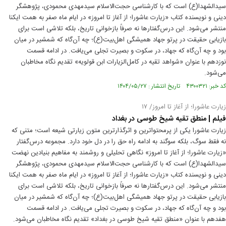
سیدالشهدا(ع) است که با کارشناسی حجت‌الاسلام سیدمهدی محمودی، پژوهشگر
دینی و نویسنده کتاب «زیارت عاشورا؛ از آغاز تا امروز» در ایام ماه صفر به همت ایکنا
منتشر می‌شود. این درس‌گفتارها نه صرفاً بازخوانی تاریخ، بلکه تلاشی‌ است برای
بازیابی حقیقت در پرتو جهاد همیشگی اهل‌بیت(ع)؛ چه آن‌گاه که شمشیر در میان
بود و چه آن‌گاه که جهاد، در سکوت و بصیرت تجلی می‌یافت. در ادامه قسمت
نوزدهم با عنوان «شواهد تقیه در کامل‌الزیارات ابن قولویه» تقدیم نگاه مخاطبان
می‌شود.
کد خبر: ۴۳۰۰۳۲۱ تاریخ انتشار : ۱۴۰۴/۰۵/۲۷
زیارت عاشورا؛ از آغاز تا امروز/ ۱۷
فیلم | منطق تقیه شیخ‌ طوسی در بغداد
زیارت عاشورا یکی از پرمحتواترین و اثرگذارترین متون زیارتی شیعه است؛ متنی که
نه فقط سوگ، بلکه سوگند به ادامه راه حق را در دل خود دارد. مجموعه درس‌گفتار
«زیارت عاشورا؛ از آغاز تا امروز» نگاهی تحلیلی و روشمند به مفاهیم بنیادین نهضت
سیدالشهدا(ع) است که با کارشناسی حجت‌الاسلام سیدمهدی محمودی، پژوهشگر
دینی و نویسنده کتاب «زیارت عاشورا؛ از آغاز تا امروز» در ایام ماه صفر به همت ایکنا
منتشر می‌شود. این درس‌گفتارها نه صرفاً بازخوانی تاریخ، بلکه تلاشی‌ است برای
بازیابی حقیقت در پرتو جهاد همیشگی اهل‌بیت(ع)؛ چه آن‌گاه که شمشیر در میان
بود و چه آن‌گاه که جهاد، در سکوت و بصیرت تجلی می‌یافت. در ادامه قسمت
هفدهم با عنوان «منطق تقیه شیخ‌ طوسی در بغداد» تقدیم نگاه مخاطبان می‌شود.