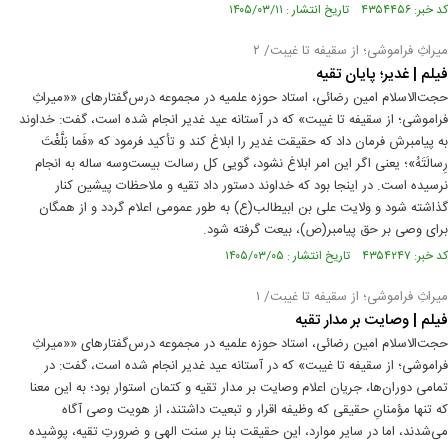
کد خبر: ۴۳۵۴۴۵۶ تاریخ انتشار : ۱۴۰۵/۰۳/۱۱
میراثِ فراموشی؛ از سقیفه تا غیبت/ ۲
فیلم | غدیر؛ پایان تقیه
حجت‌الاسلام امین رضائی، استاد حوزه علمیه در مجموعه درس‌گفتارهای ««میراثِ
فراموشی؛ از سقیفه تا غیبت» که در آستانه عید غدیر انجام شده است، گفت: خداوند
به پیامبرش فرمان داد که حقیقت غدیر را ابلاغ کند و تأکید فرمود که «فَما بَلَّغْتَ
رِسالَتَهُ»؛ یعنی اگر این امر ابلاغ نشود، گویی کل رسالت بیست‌وسه ساله به انجام
نرسیده است. در اینجا بود که خداوند دستور داد تقیه و ملاحظات پیشین کنار
گذاشته شود و ولایت علی بن ابیطالب(ع) به‌ طور عمومی اعلام گردد و از همگان
برای وصی بر حق پیامبر(ص)، بیعت گرفته شود.
کد خبر: ۴۳۵۴۲۴۷ تاریخ انتشار : ۱۴۰۵/۰۳/۰۵
میراثِ فراموشی؛ از سقیفه تا غیبت/ ۱
فیلم | وصایت بر مدار تقیه
حجت‌الاسلام امین رضائی، استاد حوزه علمیه در مجموعه درس‌گفتارهای ««میراثِ
فراموشی؛ از سقیفه تا غیبت» که در آستانه عید غدیر انجام شده است، گفت: در
تمامی دوران‌ها، جریان اعلام وصایت بر مدار تقیه و کتمان استوار بود؛ به این معنا
که تنها مؤمنانِ حقیقی که وظیفه اقرار و تبعیت داشتند، از هویت وصی آگاه
می‌شدند، اما در سایر موارد، این حقیقت بنا بر سنت الهی و ضرورتِ تقیه، پوشیده