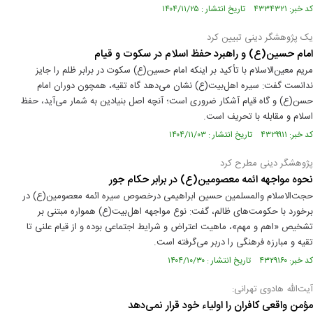
کد خبر: ۴۳۳۴۳۲۱ تاریخ انتشار : ۱۴۰۴/۱۱/۲۵
یک پژوهشگر دینی تبیین کرد
امام حسین(ع) و راهبرد حفظ اسلام در سکوت و قیام
مریم معین‌الاسلام با تأکید بر اینکه امام حسین(ع) سکوت در برابر ظلم را جایز
ندانست گفت: سیره اهل‌بیت(ع) نشان می‌دهد گاه تقیه، همچون دوران امام
حسن(ع) و گاه قیام آشکار ضروری است؛ آنچه اصل بنیادین به شمار می‌آید، حفظ
اسلام و مقابله با تحریف است.
کد خبر: ۴۳۲۹۹۱۱ تاریخ انتشار : ۱۴۰۴/۱۱/۰۳
پژوهشگر دینی مطرح کرد
نحوه مواجهه ائمه معصومین(ع) در برابر حکام جور
حجت‌الاسلام والمسلمین حسین ابراهیمی درخصوص سیره ائمه معصومین(ع) در
برخورد با حکومت‌های ظالم، گفت: نوع مواجهه اهل‌بیت(ع) همواره مبتنی بر
تشخیص «اهم و مهم»، ماهیت اعتراض و شرایط اجتماعی بوده و از قیام علنی تا
تقیه و مبارزه فرهنگی را دربر می‌گرفته است.
کد خبر: ۴۳۲۹۱۶۰ تاریخ انتشار : ۱۴۰۴/۱۰/۳۰
آیت‌الله هادوی تهرانی:
مؤمن واقعی کافران را اولیاء خود قرار نمی‌دهد