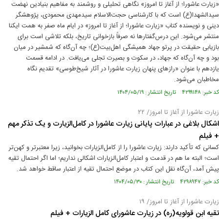
«زیارت عاشورا؛ از آغاز تا امروز» نگاهی تحلیلی و روشمند به مفاهیم بنیادین نهضت
سیدالشهدا(ع) است که با کارشناسی حجت‌الاسلام سیدمهدی محمودی، پژوهشگر
دینی و نویسنده کتاب «زیارت عاشورا؛ از آغاز تا امروز» در ایام ماه صفر به همت ایکنا
منتشر می‌شود. این درس‌گفتارها نه صرفاً بازخوانی تاریخ، بلکه تلاشی‌ است برای
بازیابی حقیقت در پرتو جهاد همیشگی اهل‌بیت(ع)؛ چه آن‌گاه که شمشیر در میان
بود و چه آن‌گاه که جهاد، در سکوت و بصیرت تجلی می‌یافت. در ادامه قسمت
یازدهم با عنوان «رازهای پنهان زیارت عاشورا در آثار شیخ‌طوسی» تقدیم نگاه
مخاطبان می‌شود.
کد خبر: ۴۲۹۹۱۴۸ تاریخ انتشار : ۱۴۰۴/۰۵/۱۹
زیارت عاشورا از آغاز تا امروز/ ۲۲
اشکال بلاغی در عبارات پایانی زیارت عاشورا در کامل‌الزیارت و یک تذکر مهم
+ فیلم
کسانی که تأکید دارند: زیارت عاشورا را از کامل‌الزیارات بخوانید، زیرا معتبرتر و کهن‌تر
است؛ البته ما هم در قدمت و اعتبار کامل‌الزیارات اشکالی نداریم؛ اما اگر احتمال تقیه
پیش آمد، آن‌گاه نقل این کتاب در موضع احتمال تقیه از اعتبار ساقط خواهد شد.
کد خبر: ۴۲۹۸۹۴۷ تاریخ انتشار : ۱۴۰۴/۰۵/۳۰
زیارت عاشورا از آغاز تا امروز/ ۱۹
تقیه ابن قولویه(ره) در زیارت عاشورای کامل‌ الزیارات + فیلم