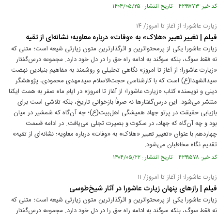
کد خبر: ۴۲۹۹۷۷۳ تاریخ انتشار : ۱۴۰۴/۰۵/۲۵
زیارت عاشورا؛ از آغاز تا امروز/ ۱۴
فیلم | تغییر تعبیر «هلاک» به «وفات» درباره معاویه؛ نشانه‌ای از تقیه
زیارت عاشورا یکی از پرمحتواترین و اثرگذارترین متون زیارتی شیعه است؛ متنی که
نه فقط سوگ، بلکه سوگند به ادامه راه حق را در دل خود دارد. مجموعه درس‌گفتار
«زیارت عاشورا؛ از آغاز تا امروز» نگاهی تحلیلی و روشمند به مفاهیم بنیادین نهضت
سیدالشهدا(ع) است که با کارشناسی حجت‌الاسلام سیدمهدی محمودی، پژوهشگر
دینی و نویسنده کتاب «زیارت عاشورا؛ از آغاز تا امروز» در ایام ماه صفر به همت ایکنا
منتشر می‌شود. این درس‌گفتارها نه صرفاً بازخوانی تاریخ، بلکه تلاشی‌ است برای
بازیابی حقیقت در پرتو جهاد همیشگی اهل‌بیت(ع)؛ چه آن‌گاه که شمشیر در میان
بود و چه آن‌گاه که جهاد، در سکوت و بصیرت تجلی می‌یافت. در ادامه قسمت
چهاردهم با عنوان «تغییر تعبیر «هلاک» به «وفات» درباره معاویه؛ نشانه‌ای از تقیه»
تقدیم نگاه مخاطبان می‌شود.
کد خبر: ۴۲۹۹۵۷۸ تاریخ انتشار : ۱۴۰۴/۰۵/۲۲
زیارت عاشورا؛ از آغاز تا امروز/ ۱۱
فیلم | رازهای پنهان زیارت عاشورا در آثار شیخ‌طوسی
زیارت عاشورا یکی از پرمحتواترین و اثرگذارترین متون زیارتی شیعه است؛ متنی که
نه فقط سوگ، بلکه سوگند به ادامه راه حق را در دل خود دارد. مجموعه درس‌گفتار