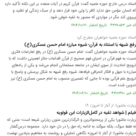
استاد درس خارج حوزه علمیه گفت: قرآن کریم در آیات متعدد بر این نکته تأکید دارد
که انسان مؤمن حق ندارد کافر را ولی خود قرار دهد و از سبک زندگی او تقلید و
پیروی کند مگر در مواردی که مجبور به تقیه خوفی شود.
کد خبر: ۴۳۲۸۰۵۳ تاریخ انتشار : ۱۴۰۴/۱۰/۲۱
استاد حوزه علمیه خواهران مطرح کرد
رفع شبهه با استناد به قرآن؛ شیوه مبارزه امام حسن عسکری(ع)
استاد حوزه علمیه خواهران گفت: امام حسن عسکری (ع) در رفع تعارضات فکری
نسبت به فهم قرآن در احیای فهم صحیح از قرآن اقدامات حائز اهمیتی داشت که با
ترویج احادیث از سوی ایشان در جامعه مسلمانان انجام می‌شد و یکی از راه‌های
مبارزه با جهل و افکار انحرافی فرقه‌ها، شیوه رفع شبهه به شکل پرسش و پاسخ با
ترویج علم قرآنی بوده تا جایی که تفسیری منسوب به امام حسن عسکری (ع) نیز
تدوین شده است.
کد خبر: ۴۳۰۲۳۸۰ تاریخ انتشار : ۱۴۰۴/۰۶/۱۰
زیارت عاشورا؛ از آغاز تا امروز/ ۱۹
فیلم | شواهد تقیه در کامل‌الزیارات ابن قولویه
زیارت عاشورا یکی از پرمحتواترین و اثرگذارترین متون زیارتی شیعه است؛ متنی که
نه فقط سوگ، بلکه سوگند به ادامه راه حق را در دل خود دارد. مجموعه درس‌گفتار
«زیارت عاشورا؛ از آغاز تا امروز» نگاهی تحلیلی و روشمند به مفاهیم بنیادین نهضت