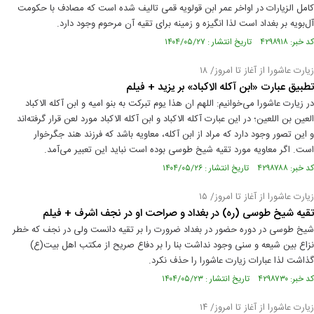
کامل‌ الزیارات در اواخر عمر ابن قولویه قمی تالیف شده است که مصادف با حکومت
آل‌بویه بر بغداد است لذا انگیزه و زمینه برای تقیه آن مرحوم وجود دارد.
کد خبر: ۴۲۹۸۹۱۸ تاریخ انتشار : ۱۴۰۴/۰۵/۲۷
زیارت عاشورا از آغاز تا امروز/ ۱۸
تطبیق عبارت «ابن آکله الاکباد» بر یزید + فیلم
در زیارت عاشورا می‌خوانیم: اللهم ان هذا یوم تبرکت به بنو امیه و ابن آکله الاکباد
العین بن اللعین؛ در این عبارت آکله الاکباد و ابن آکله الاکباد مورد لعن قرار گرفته‌اند
و این تصور وجود دارد که مراد از ابن آکله، معاویه باشد که فرزند هند جگرخوار
است. اگر معاویه مورد تقیه شیخ طوسی بوده است نباید این تعبیر می‌آمد.
کد خبر: ۴۲۹۸۷۸۸ تاریخ انتشار : ۱۴۰۴/۰۵/۲۶
زیارت عاشورا از آغاز تا امروز/ ۱۵
تقیه شیخ طوسی (ره) در بغداد و صراحت او در نجف اشرف + فیلم
شیخ طوسی در دوره حضور در بغداد ضرورت را بر تقیه دانست ولی در نجف که خطر
نزاع بین شیعه و سنی وجود نداشت بنا را بر دفاع صریح از مکتب اهل بیت(ع)
گذاشت لذا عبارات زیارت عاشورا را حذف نکرد.
کد خبر: ۴۲۹۸۷۳۰ تاریخ انتشار : ۱۴۰۴/۰۵/۲۳
زیارت عاشورا از آغاز تا امروز/ ۱۴