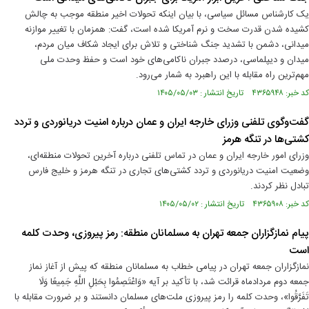
یک کارشناس مسائل سیاسی، با بیان اینکه تحولات اخیر منطقه موجب به چالش
کشیده شدن قدرت سخت و نرم آمریکا شده است، گفت: همزمان با تغییر موازنه
میدانی، دشمن با تشدید جنگ شناختی و تلاش برای ایجاد شکاف میان مردم،
میدان و دیپلماسی، درصدد جبران ناکامی‌های خود است و حفظ وحدت ملی
مهم‌ترین راه مقابله با این راهبرد به شمار می‌رود.
کد خبر: ۴۳۶۵۹۴۸ تاریخ انتشار : ۱۴۰۵/۰۵/۰۳
گفت‌وگوی تلفنی وزرای خارجه ایران و عمان درباره امنیت دریانوردی و تردد
کشتی‌ها در تنگه هرمز
وزرای امور خارجه ایران و عمان در تماس تلفنی درباره آخرین تحولات منطقه‌ای،
وضعیت امنیت دریانوردی و تردد کشتی‌های تجاری در تنگه هرمز و خلیج فارس
تبادل نظر کردند.
کد خبر: ۴۳۶۵۹۰۸ تاریخ انتشار : ۱۴۰۵/۰۵/۰۲
پیام نمازگزاران جمعه تهران به مسلمانان منطقه: رمز پیروزی، وحدت کلمه
است
نمازگزاران جمعه تهران در پیامی خطاب به مسلمانان منطقه که پیش از آغاز نماز
جمعه دوم مردادماه قرائت شد، با تأکید بر آیه «وَاعْتَصِمُوا بِحَبْلِ اللَّهِ جَمِيعًا وَلَا
تَفَرَّقُوا»، وحدت کلمه را رمز پیروزی ملت‌های مسلمان دانستند و بر ضرورت مقابله با