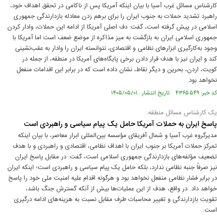
کارشناس مسائل غرب آسیا با بیان اینکه آمریکا پس از ناکامی در تحقق اهداف خود،
راهبرد تشدید حملات به جنوب ایران را برای برهم زدن معادله بازدارندگی جمهوری
اسلامی در پیش گرفته است، گفت: دف اصلی آمریکا از ادامه این حملات، وادار کردن
جمهوری اسلامی ایران به بازگشت به میز مذاکره از موضع ضعف است اما آمریکا با
وجود به‌کارگیری ابزارهای نظامی و اقتصادی، نتوانسته ایران را وادار به عقب‌نشینی
کند و ایران نیز با هدف قرار دادن برخی پایگاه‌های آمریکا در منطقه، از جمله در
کویت، اردن، بحرین و دیگر نقاط، نشان داده است که در برابر این اقدامات منفعل
نخواهد بود.
کد خبر: ۴۳۶۵۵۴۹ تاریخ انتشار : ۱۴۰۵/۰۵/۰۱
یک کارشناس مسائل منطقه:
پاسخ ایران به حملات آمریکا حامل یک پیام سیاسی و راهبردی است
مدیرگروه غرب آسیا و شمال آفریقای مؤسسه بین‌المللی ابرار معاصر، با بیان اینکه
تمرکز حملات آمریکا بر جنوب ایران با اهداف نظامی، اقتصادی و راهبردی و با هدف
تضعیف مؤلفه‌های بازدارندگی جمهوری اسلامی است، گفت: در مقابل پاسخ ایران
نیز صرفاً جنبه نظامی ندارد، بلکه حامل یک پیام سیاسی و راهبردی است؛ اینکه ایران
در برابر فشار نظامی منفعل نخواهد بود و هرگونه اقدام علیه امنیت ملی خود را پاسخ
خواهد داد. در واقع، هدف از این عملیات‌ها بیش از آنکه گسترش جنگ باشد،
تقویت بازدارندگی و تغییر محاسبات طرف مقابل نسبت به هزینه‌های ادامه درگیری
است.