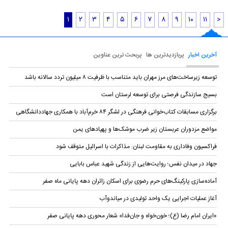
۱
۲
۳
۴
۵
۶
۷
۸
۹
۱۰
۱۱
>
آخرین اخبار
پربازدیدترین ها
پربحث ترین عناوین
توسعه زیرساخت‌های مرز مهران باید متناسب با ظرفیت ۸ میلیون تردد سالانه باشد
بسیج سازندگی فرصتی برای توسعه لرستان است
برگزاری مسابقات کتاب‌خوانی فرهنگی در لشگر ۸۴ خرم‌آباد با همکاری جهاددانشگاهی
مواضع مزدوران عربستان زیر ضرب موشک‌ها و پهپادهای یمن
فراکسیون وفاداری به مقاومت لبنان: مذاکرات با اسرائیل متوقف شود
جهاد در میدان نفس؛ روایت‌هایی از زندگی شهید عباس بابایی
آماده‌سازی پارکینگ‌های حرم رضوی برای اسکان زائران دهه پایانی ماه صفر
آغاز عملیات اجرایی یک واحد تولیدی در میاندوآب
«ایران امام رضا (ع)؛ خون‌خواه و جان‌فدا» شعار محوری دهه پایانی صفر