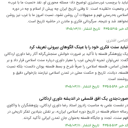
نباید با برچسب غرب‌ستیزی توضیح داد؛ مسئله محوری او، نقد «نسبت ما با غرب»
در وضعیت «تقلید» است. تا وقتی تاریخ ایران چه پیش از اسلام و چه در دوره
اسلامی به‌درستی فهم و مجهولات آن روشن نشود، نسبت امروز ما با غرب نیز روشن
نخواهد شد و نتیجه، سرگردانی فکری و ماندن در حاشیه تاریخ است.
کد خبر: ۴۳۵۵۶۱۵ تاریخ انتشار : ۱۴۰۵/۰۳/۱۱
کلباسی اشتری:
نباید سنت فکری خود را با عینک الگوهای بیرونی تعریف کرد
یک پژوهشگر فلسفه با تأکید بر ضرورت خوانش سنجش‌گرانه آثار رضا داوری اردکانی
گفت: نمی‌توان تجربه تاریخی غرب را معیار داوری درباره سنت اسلامی قرار داد و بر
همان اساس، فلسفه اسلامی را صرفاً شرح و بسط فلسفه یونان دانست؛ بلکه نسبت
فلسفه، دیانت، تاریخ و حکمت عملی در تمدن اسلامی نیازمند بازخوانی دقیق و
روشمند است.
کد خبر: ۴۳۵۵۵۹۸ تاریخ انتشار : ۱۴۰۵/۰۳/۱۱
صورت‌بندی یک افق فلسفی در اندیشه‌ داوری اردکانی
در نشست علمی به مناسبت زادروز استاد رضا داوری اردکانی، پژوهشگران با واکاوی
رساله «مقام فلسفه در تاریخ دوره اسلامی ایران»، بر نقش بنیادین تفکر تاریخی در
فهم سنت، تجدد و جایگاه فلسفه به‌عنوان جانِ تمدن ایرانی تأکید کردند.
کد خبر: ۴۳۵۵۵۱۳ تاریخ انتشار : ۱۴۰۵/۰۳/۱۱