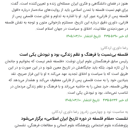
هنوز در فضای دانشگاهی و فکری ایران مسئله‌ای زنده و تعیین‌کننده است، گفت:
برای فهم نسبت فلسفه با تمدن اسلامی باید از روایت‌های ساده‌ساز درباره «افول
فلسفه پس از فارابی» عبور کرد. او با اشاره به تداوم و غنای سنت فلسفی پس از
فارابی، داوری دقیق درباره این تاریخ، مستلزم بازخوانی متون و توجه به نقش فلسفه
در صورت‌بندی عقلانیت، اخلاق و سیاست در جهان اسلام است.
کد خبر: ۴۳۵۵۲۹۰ تاریخ انتشار : ۱۴۰۵/۰۳/۱۰
رضا داوری اردکانی:
فلسفه بی‌نسبت با فرهنگ و نظم زندگی، بود و نبودش یکی است
رئیس سابق فرهنگستان علوم ایران نوشت: «فلسفه شعر نیست که بخوانیم و جانمان
با آن تازه شود، بلکه باید جایگاهش در تاریخ معین شود و در این صورت و در این
طریق است که با سیاست و اخلاق تجدید عهد می‌کند.» او با این فراز صریح، نقد
بنیادین خود را به سنت فلسفی پس از فارابی معطوف می‌کند و هشدار می‌دهد که
وقتی فلسفه، خردِ عملی را به حاشیه می‌راند و با فرهنگ و نظم زندگی مردمان در
تناسب نمی‌ماند، بود و نبودش یکی است.
کد خبر: ۴۳۵۵۲۳۶ تاریخ انتشار : ۱۴۰۵/۰۳/۱۰
به مناسبت نود و چهارمین زادروز رضا داوری اردکانی
نشست «مقام فلسفه در دوره تاریخ ایران اسلامی» برگزار می‌شود
پژوهشکده علوم اجتماعی پژوهشگاه علوم انسانی و مطالعات فرهنگی، نشستی