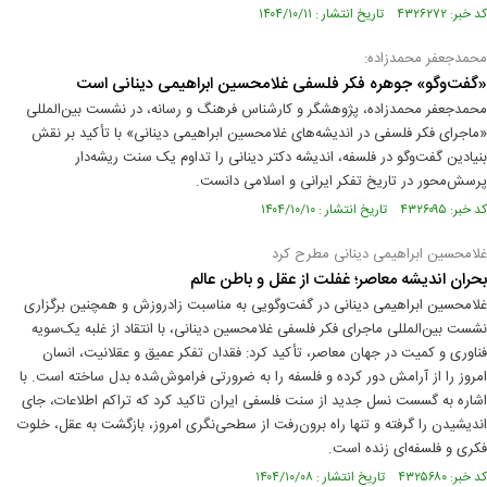
کد خبر: ۴۳۲۶۲۷۲ تاریخ انتشار : ۱۴۰۴/۱۰/۱۱
محمدجعفر محمدزاده:
«گفت‌وگو» جوهره فکر فلسفی غلامحسین ابراهیمی دینانی است
محمدجعفر محمدزاده، پژوهشگر و کارشناس فرهنگ و رسانه، در نشست بین‌المللی
«ماجرای فکر فلسفی در اندیشه‌های غلامحسین ابراهیمی دینانی» با تأکید بر نقش
بنیادین گفت‌وگو در فلسفه، اندیشه دکتر دینانی را تداوم یک سنت ریشه‌دار
پرسش‌محور در تاریخ تفکر ایرانی و اسلامی دانست.
کد خبر: ۴۳۲۶۰۹۵ تاریخ انتشار : ۱۴۰۴/۱۰/۱۰
غلامحسین ابراهیمی دینانی مطرح کرد
بحران اندیشه معاصر؛ غفلت از عقل و باطن عالم
غلامحسین ابراهیمی دینانی در گفت‌وگویی به مناسبت زادروزش و همچنین برگزاری
نشست بین‌المللی ماجرای فکر فلسفی غلامحسین دینانی، با انتقاد از غلبه یک‌سویه
فناوری و کمیت در جهان معاصر، تأکید کرد: فقدان تفکر عمیق و عقلانیت، انسان
امروز را از آرامش دور کرده و فلسفه را به ضرورتی فراموش‌شده بدل ساخته است. با
اشاره به گسست نسل جدید از سنت فلسفی ایران تاکید کرد که تراکم اطلاعات، جای
اندیشیدن را گرفته و تنها راه برون‌رفت از سطحی‌نگری امروز، بازگشت به عقل، خلوت
فکری و فلسفه‌ای زنده است.
کد خبر: ۴۳۲۵۶۸۰ تاریخ انتشار : ۱۴۰۴/۱۰/۰۸