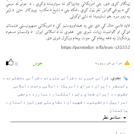
ټينګار کړی دی، چې امریکائي چارواکو ته سپارښتنه وکړي ، د مونږ له سیمې
کې د پوځي ګواښ تغر ټول کړي ،ځکه چې د تشیعّ د مکتب پیروکار حتی د ژبې
په زور سره هم تسلیمیدا ته نشي اړکولی.
داپه داسې حال کې دي چې په همداوروستیو کې د امریکائي صهیونیسټي دښمنانو
دړکې او ګواښونه زیات شوي چې هغوي ته د اسلامی ایران د ولسمشر مسعود
پزشکیان په دغه پیغام کې جوت پیغام ورکړل شوی دی.
https://parstoday.ir/fa/iran-i38552
خوښ
خرابی کی رپورٹ
0
قرآنی خبرونه
قرآنی هنرونه
قرآنی محفلونه
بچوې:
،
،
،
ولسمشر
ایران
عراق
امریکا
اسلامی وحدت
اسلامی
،
،
،
،
،
حقوق
د ایران شجاع ولس
استکبار
مبارزه
وحشی
،
،
،
،
اسراییل
وحشیتوب
شهیدان
مقاومتی چورلیز
لبنان
،
،
،
،
،
پاکستان
ستاسو نظر