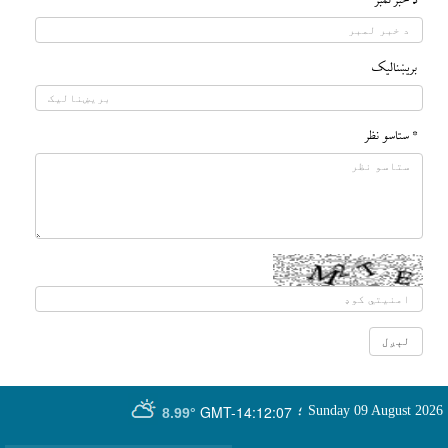
د خبر لمبر
بريښناليک
* ستاسو نظر
GMT-14:12:07
Sunday 09 August 2026
؛
8.99°