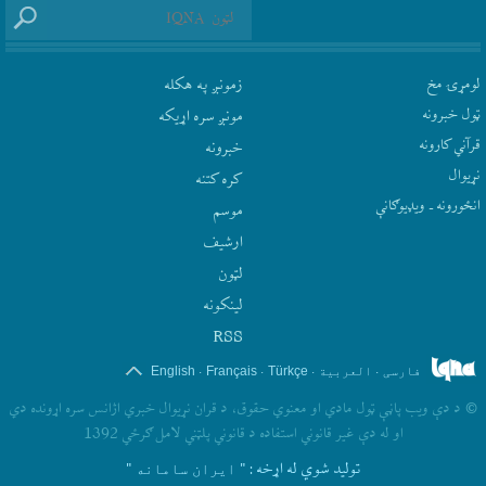
لومړۍ مخ
زمونږ په هکله
ټول خبرونه
مونږ سره اړيکه
قرآني کارونه
‫خبرونه
نړيوال
کره کتنه
انځورونه ـ ویډیوګانې
موسم
ارشيف
لټون
لينکونه
RSS
.
.
.
.
فارسی
العربیة
Türkçe
Français
English
©
د دې ويب پاڼې ټول مادي او معنوي حقوق، د قران نړيوال خبري اژانس سره اړونده دي
او له دې غير قانوني استفاده د قانوني پلټني لامل ګرځي 1392
تولید شوي له اړخه
: " ایران سامانه "