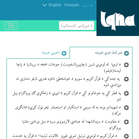
.
.
فارسی
Français
English
د مېزپاسى (ډیسټاپ)
باز
و
بسته
کردن
منو
ډير لیدل شوي خبرونه
اخیرني خبرونه
د اروپا له لومړي شین (چاپېریال‌دوست) جومات څخه د بریتانیا د پاچا
لیدنه(فیلم)
په جده کې د قرآن کریم د سورو د خوشخطئ نادره هنري تابلو نندارې ته
وړاندې شوه
په قطر کې په جوماتونو کې د قرآن کریم د اوړي د زده‌کړې ګډ پروګرام پیل
شو
د شهیدانو وینه به له سیمې د استکبار او استعمار ټغر ټول کړي(ځانګړی
مرکه)
د مقاومت د سیدالشهدا له عبادي لارښوونو سره د سل ورځنئ ملتیا
پروګرام
د قرآن کریم د لومړي ترتیل شوي غږیز تلاوت ثبتیدا؛ د قرآن په خدمت