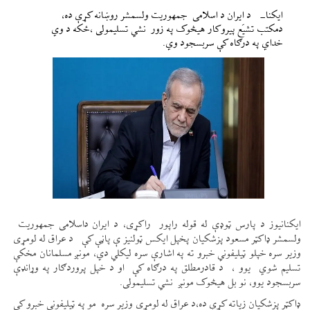
ایکنا- د ایران د اسلامی جمهوریت ولسمشر روښانه کړې ده،
دمکتب تشیَع پيروکار هیڅوک په زور نشي تسلیمولی ،ځکه د وي
خداي په درګاه کې سربسجود وي.
ایکنانیوز د پارس ټوډې له قوله راپور راکړی، د ایران داسلامی جمهوریت
ولسمشر ډاکټر مسعود پزشکیان پخپل ایکس ټولنیز ې پاڼې کې د عراق له لومړی
وزیر سره خپلو ټيلیفوني خبرو ته په اشارې سره لیکلي دي، مونږ مسلمانان مخکې
تسلیم شوي یوو ، د قادرمطلق په درګاه کې او د خپل پروردګار په وړانډې
سربسجود یوو، نو بل هیڅوک مونږ نشي تسلیمولی.
ډاکټر پزشکیان زیاته کړې ده،د عراق له لومړی وزیر سره مو په ټيلیفوني خبرو کې