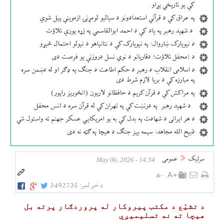
کې یو تاریخي پړاو
په عراق کې د قرآني استعدادونو د سیالیو لومړنۍ ازموینې پیل شوې
د شهید رهبر په یاد کې د احمد ابوالقاسمي په زړه پورې تلاؤت
د نیویارک ښاروال: په نیویارک کې د نتانیاهو د نیولو احتمال څېړو
د ؛محفل تلاؤت؛ دقاریانو د نوي نسل دروزنې یو فرصت دی
د اسلامی انقلاب د رهبر د حکم اطاعت د جنګ په ډګر او له دښمن سره
په مبارزه کې د بریا لازم شرط دی
په مراکش کې د قرآن کریم د حافظانو لاریون (انځوریز راپور)
د شهید رهبر په درنښت کې په تهران کې له قرآن سره د انس محفل
د هر ایرانی د شهادت په بدل کې به یو امریکایي عسکر جهنم ته واستول شي
ذبیح الله مجاهد: سیمه ییز جنګ د هیچا په ګټه نه دی
سرلیک
عمومی
14:34 - May 06, 2026
د خبر لمبر:
3492735
د تشیّع د مکتب پيروکار له پروردګار پرته بل
هیچا ته نه تسلیمیږي