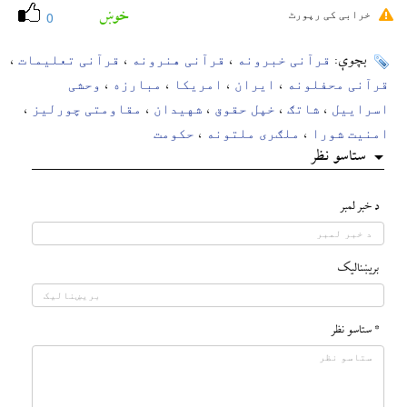
خوښ
خرابی کی رپورٹ
0
قرآنی خبرونه
قرآنی هنرونه
قرآنی تعلیمات
بچوې:
،
،
،
قرآنی محفلونه
ایران
امریکا
مبارزه
وحشی
،
،
،
،
اسراییل
شاتګ
خپل حقوق
شهیدان
مقاومتی چورلیز
،
،
،
،
،
امنیت شورا
ملګری ملتونه
حکومت
،
،
ستاسو نظر
د خبر لمبر
بريښناليک
* ستاسو نظر