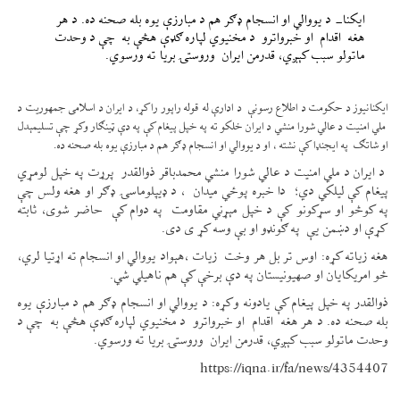
ایکنا- د یووالي او انسجام ډګر هم د مبارزې یوه بله صحنه ده. د هر
هغه اقدام او خبرواترو د مخنیوي لپاره ګډې هڅې به چې د وحدت
ماتولو سبب کېږي، قدرمن ایران وروستۍ بریا ته ورسوي.
ایکنانیوز د حکومت د اطلاع رسونې د ادارې له قوله راپور راکړ، د ایران د اسلامی جمهوریت د
ملي امنیت د عالي شورا منشي د ایران خلکو ته په خپل پیغام کې په دې ټینګار وکړ چې تسلیمېدل
او شاتګ په ایجنډا کې نشته ، او د یووالي او انسجام ډګر هم د مبارزې یوه بله صحنه ده.
د ایران د ملي امنیت د عالي شورا منشي محمدباقر ذوالقدر پرړت په خپل لومړي
پیغام کې لیلکي دي؛ دا خبره پوځي میدان ، د ډیپلوماسۍ ډګر او هغه ولس چې
په کوڅو او سړکونو کې د خپل مېړني مقاومت په دوام کې حاضر شوی، ثابته
کړې او دښمن یې په ګونډو او بې وسه کړ ی دی.
هغه زیاته کړه: اوس تر بل هر وخت زیات ،هېواد یووالي او انسجام ته اړتیا لري،
څو امریکایان او صهیونیستان په دې برخې کې هم ناهیلي شي.
ذوالقدر په خپل پیغام کې یادونه وکړه: د یووالي او انسجام ډګر هم د مبارزې یوه
بله صحنه ده. د هر هغه اقدام او خبرواترو د مخنیوي لپاره ګډې هڅې به چې د
وحدت ماتولو سبب کېږي، قدرمن ایران وروستۍ بریا ته ورسوي.
https://iqna.ir/fa/news/4354407