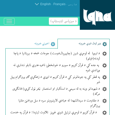
.
.
فارسی
Français
English
د مېزپاسى (ډیسټاپ)
باز
و
بسته
کردن
منو
ډير لیدل شوي خبرونه
اخیرني خبرونه
د اروپا له لومړي شین (چاپېریال‌دوست) جومات څخه د بریتانیا د پاچا
لیدنه(فیلم)
په جده کې د قرآن کریم د سورو د خوشخطئ نادره هنري تابلو نندارې ته
وړاندې شوه
په قطر کې په جوماتونو کې د قرآن کریم د اوړي د زده‌کړې ګډ پروګرام پیل
شو
د شهیدانو وینه به له سیمې د استکبار او استعمار ټغر ټول کړي(ځانګړی
مرکه)
د مقاومت د سیدالشهدا له عبادي لارښوونو سره د سل ورځنئ ملتیا
پروګرام
د قرآن کریم د لومړي ترتیل شوي غږیز تلاوت ثبتیدا؛ د قرآن په خدمت