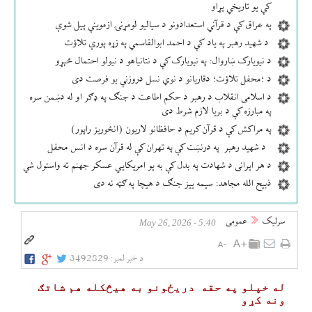
کې یو تاریخي پړاو
په عراق کې د قرآني استعدادونو د سیالیو لومړنۍ ازموینې پیل شوې
د شهید رهبر په یاد کې د احمد ابوالقاسمي په زړه پورې تلاؤت
د نیویارک ښاروال: په نیویارک کې د نتانیاهو د نیولو احتمال څېړو
د ؛محفل تلاؤت؛ دقاریانو د نوي نسل دروزنې یو فرصت دی
د اسلامی انقلاب د رهبر د حکم اطاعت د جنګ په ډګر او له دښمن سره
په مبارزه کې د بریا لازم شرط دی
په مراکش کې د قرآن کریم د حافظانو لاریون (انځوریز راپور)
د شهید رهبر په درنښت کې په تهران کې له قرآن سره د انس محفل
د هر ایرانی د شهادت په بدل کې به یو امریکایي عسکر جهنم ته واستول شي
ذبیح الله مجاهد: سیمه ییز جنګ د هیچا په ګټه نه دی
سرلیک
عمومی
5:40 - May 26, 2026
د خبر لمبر:
3492829
له خپلو په حقه دریځونو به هیڅکله هم شاتګ
ونه کړو