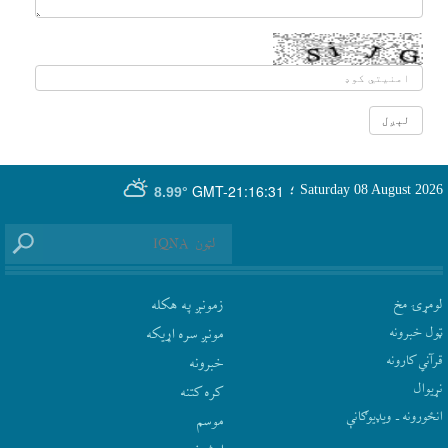
GMT-21:16:31
Saturday 08 August 2026
؛
8.99°
لومړۍ مخ
زمونږ په هکله
ټول خبرونه
مونږ سره اړيکه
قرآني کارونه
‫خبرونه
نړيوال
کره کتنه
انځورونه ـ ویډیوګانې
موسم