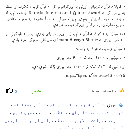
د کربلا د قرآن د نړیوالې اوونۍ په پروګرامونو کې، د قرآن کریم د تلاوت او حفظ
په برخې کې د Karbala International Quran Award پنځمه نړیواله
جایزه، د ځوانو قاریانو لومړۍ نړیواله سیالي، د «نبأ عظیم» په نوم د خطاطۍ
څلورم نندارتون او نور قرآني پروګرامونه شامل دي
دغه سیالۍ به د کربلا د قرآن د نړیوالې اوونۍ تر پای پورې، یعنې د غبرګولي تر
۲۱ نېټې پورې، د Imam Husayn Shrine په سپېڅلي حرم کې دوام ولري.
د سیالیو وختونه د عراق په وخت:
د ماسپښین له ۴:۰۰ څخه تر ۶:۰۰ بجو پورې،
او د شپې له ۸:۳۰ څخه تر ۱۰:۰۰ بجو پورې ټاکل شوي دي.
https://iqna.ir/fa/news/4357376
خوښ
خرابی کی رپورٹ
0
قرآنی خبرونه
قرآنی انس
قرآنی محفلونه
بچوې:
،
،
،
قرآنی تعلیمات
قاریان
حافظان
کربلا
مصری قاری
،
،
،
،
،
ستاینه
قرائت
تلاؤتونه
حفظ
قرآنی آیتونه
تاریخی
،
،
،
،
،
آثار
اسلامی آثار
هنری آثار
،
،