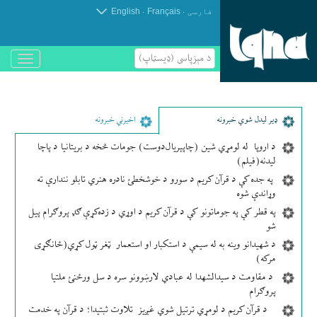
.
.
فارسی
Français
English
د مېزپاسى (ډیسټاپ)
باز
و
بسته
کردن
منو
ډير لیدل شوي خبرونه
اخیرني خبرونه
د اروپا له لومړي شین (چاپېریال‌دوست) جومات څخه د بریتانیا د پاچا
لیدنه(فیلم)
په جده کې د قرآن کریم د سورو د خوشخطئ نادره هنري تابلو نندارې ته
وړاندې شوه
په قطر کې په جوماتونو کې د قرآن کریم د اوړي د زده‌کړې ګډ پروګرام پیل
شو
د شهیدانو وینه به له سیمې د استکبار او استعمار ټغر ټول کړي(ځانګړی
مرکه)
د مقاومت د سیدالشهدا له عبادي لارښوونو سره د سل ورځنئ ملتیا
پروګرام
د قرآن کریم د لومړي ترتیل شوي غږیز تلاوت ثبتیدا؛ د قرآن په خدمت