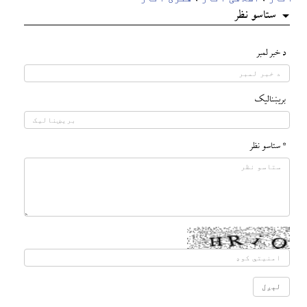
ستاسو نظر
د خبر لمبر
بريښناليک
* ستاسو نظر