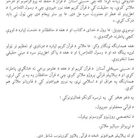
طاروطي زیاته کړه؛ کله چې حسيني آستان د قرآن د حفظ له پروګرامونو او طرحو
ملاتړ کوي، په حقیقت کې د قرآن کریم هغه نور خپروي چې د رسول الله(ص) د
اهل‌بیتو له عطر او معنویت سره مل دی. دا یو ستر پیغام دی چې ټول ئې باید
درک کړي.»
نوموړي وویل: دا رول د خدای د کتاب او د هغه د حافظانو د خدمت لپاره د لوړې
کچې پاملرنه څرګندوي.»
هغه همدارنګه ټینګار وکړ: دا ملاتړ د قرآن کریم لپاره د درناوي او تعظیم تر ټولو
لوړه بېلګه ده او د رسول الله(ص) او د هغه د پاکو اهل‌بیتو سره د مینې حقیقي
معنا انځوروي.
د حسيني سپېڅلې آستان د قرآن کریم او د هغه د علومو برخې ته ځانګړې پاملرنه
کړې او د بېلابېلو قرآني پروژو ملاتړ کوي چې د قرآن حافظان په په بر کې لري،
همدارنګه په عراق او د اسلامي نړۍ په نورو هېوادونو کې د قاریانو ملاتړ هم
کوي.
په دغو هڅو کې په ترسره کونکو فعالیتونوکې ؛
د قرآني محفلونو جوړول،
د تخصصي روزنیزو کورسونو پیلول،
د نړیوالو سیالیو ملاتړ،
او له بېلابېلو هېوادونو څخه د قرآني پلاوو کوربتوب شامل دی.