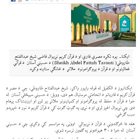
ایکنا- یوه تکړه مصري قاري او د قرآن کریم نړیوال قاضی شیخ عبدالفتح
طاروطي( Sheikh Abdel Fattah Tarouti) د حسيني آستان د قرآني
فعالیتونو او د قرآن د پروګرامونود ملاتړ د څانګې ستاینه وکړه.
ایکنانیوز د الکفیل له قوله راپور راکړ، شیخ عبدالفتاح طاروطي، چې د مصر د
قرآن کریم د قاریانو د اتحادئې مرستیال هم دی، وویل: د حسيني سپېڅلې آستان له
خوا د قرآن د حفظ له پروګرامونو او کمپاینونو ملاتړ یو لوړ او ارزښتناک پیغام
دی چې نړیوال اغېز لري او د نړۍ په ګوټ ګوټ کې د قرآن کریم د نور د خپرېدو
سبب ګرځي.
هغه دا څرګندونې د قرآن د نړیوالې اوونۍ په مراسمو کې وکړې چې د حسيني
آستان له خوا د ۳۰ هېوادونو په ګډون ترسره شوې.