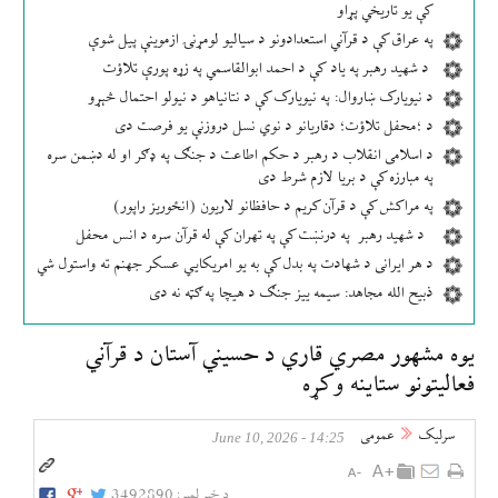
کې یو تاریخي پړاو
په عراق کې د قرآني استعدادونو د سیالیو لومړنۍ ازموینې پیل شوې
د شهید رهبر په یاد کې د احمد ابوالقاسمي په زړه پورې تلاؤت
د نیویارک ښاروال: په نیویارک کې د نتانیاهو د نیولو احتمال څېړو
د ؛محفل تلاؤت؛ دقاریانو د نوي نسل دروزنې یو فرصت دی
د اسلامی انقلاب د رهبر د حکم اطاعت د جنګ په ډګر او له دښمن سره
په مبارزه کې د بریا لازم شرط دی
په مراکش کې د قرآن کریم د حافظانو لاریون (انځوریز راپور)
د شهید رهبر په درنښت کې په تهران کې له قرآن سره د انس محفل
د هر ایرانی د شهادت په بدل کې به یو امریکایي عسکر جهنم ته واستول شي
ذبیح الله مجاهد: سیمه ییز جنګ د هیچا په ګټه نه دی
یوه مشهور مصري قاري د حسيني آستان د قرآني
فعالیتونو ستاینه وکړه
سرلیک
عمومی
14:25 - June 10, 2026
د خبر لمبر:
3492890