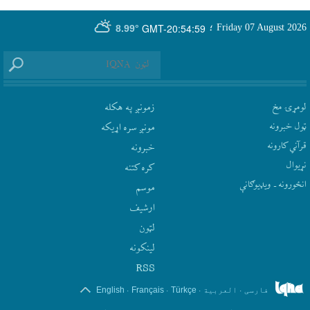
GMT-20:54:59
Friday 07 August 2026
؛
8.99°
لومړۍ مخ
زمونږ په هکله
ټول خبرونه
مونږ سره اړيکه
قرآني کارونه
‫خبرونه
نړيوال
کره کتنه
انځورونه ـ ویډیوګانې
موسم
ارشيف
لټون
لينکونه
RSS
.
.
.
.
فارسی
العربیة
Türkçe
Français
English