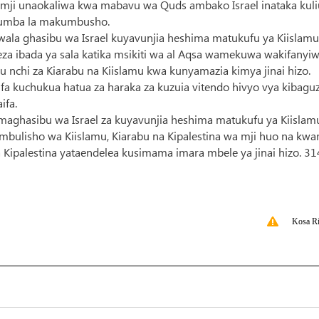
a mji unaokaliwa kwa mabavu wa Quds ambako Israel inataka kul
a jumba la makumbusho.
awala ghasibu wa Israel kuyavunjia heshima matukufu ya Kiislamu
a ibada ya sala katika msikiti wa al Aqsa wamekuwa wakifanyi
mu nchi za Kiarabu na Kiislamu kwa kunyamazia kimya jinai hizo.
ifa kuchukua hatua za haraka za kuzuia vitendo hivyo vya kibaguz
ifa.
a maghasibu wa Israel za kuyavunjia heshima matukufu ya Kiislam
mbulisho wa Kiislamu, Kiarabu na Kipalestina wa mji huo na kw
palestina yataendelea kusimama imara mbele ya jinai hizo. 3
Kosa Ri