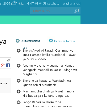
|
, Friday 07 August 2026
GMT-08:04:58
9.91°
Kutuhusu
Wasiliana nasi
ya
Zilizotembelewa
Habari za karibuni
zaidi
Sheikh Awad Al-Faradi, Qari mwenye
kutia Hamasa katika “Dawlat al-Tilawa”
ya Misri + Video
Awamu Mpya ya Muqawama: Hamas
yaangazia mabadiliko katika Ukingo wa
Magharibi
Sherehe ya kuwaenzi Wahifadhi wa
a mji
Qur'an nchini Mauritania
Mashambulizi dhidi ya Msikiti mmoja
kila baada ya siku tano Uingereza
Lango Bahari La Hormuz na
mapambano ya kudhibiti mfumo wa