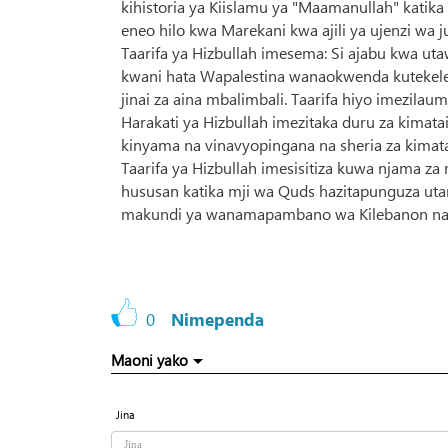
kihistoria ya Kiislamu ya "Maamanullah" katik
eneo hilo kwa Marekani kwa ajili ya ujenzi w
Taarifa ya Hizbullah imesema: Si ajabu kwa ut
kwani hata Wapalestina wanaokwenda kutekelez
jinai za aina mbalimbali. Taarifa hiyo imezilau
Harakati ya Hizbullah imezitaka duru za kimata
kinyama na vinavyopingana na sheria za kimata
Taarifa ya Hizbullah imesisitiza kuwa njama z
hususan katika mji wa Quds hazitapunguza uta
makundi ya wanamapambano wa Kilebanon na Ki
0
Nimependa
Maoni yako
Jina