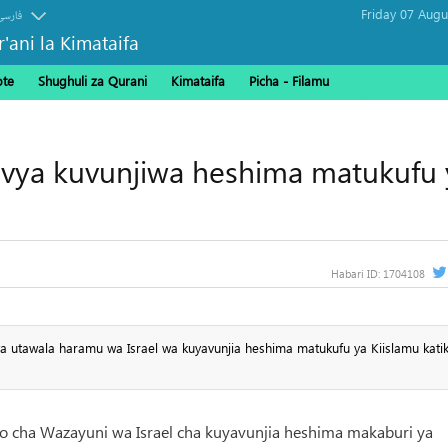
فارسی
r'ani la Kimataifa
ote
Shughuli za Qurani
Kimataifa
Picha‎ - Filamu‎
ada ya Hija
o vya kuvunjiwa heshima matukufu 
Habari ID:
1704108
 utawala haramu wa Israel wa kuyavunjia heshima matukufu ya Kiislamu katik
ndo cha Wazayuni wa Israel cha kuyavunjia heshima makaburi ya