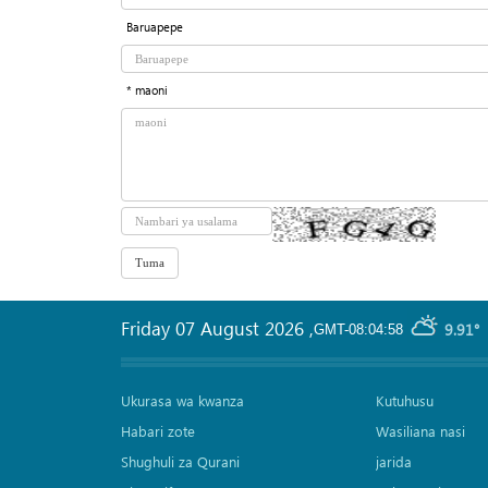
Baruapepe
* maoni
Friday 07 August 2026
,
9.91°
GMT-08:04:58
Ukurasa wa kwanza
Kutuhusu
Habari zote
Wasiliana nasi
Shughuli za Qurani
jarida