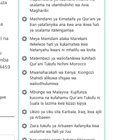
iuza
usalama na utambulisho wa Asia
Magharibi
Mashindano ya Kimataifa ya Qur'ani ya
wa
Iran yatafanyika ana kwa ana ikiwa hali
ya usalama itatengamaa
i na
Meya Mamdani ataka Marekani
itekeleze hati ya kukamatwa kwa
Netanyahu kwani ni mhalifu wa kivita
u
Matembezi ya waliofanikiwa kuhifadi
amba
Qur'ani Tukufu Nchini Morocco
14459
Mwanaharakati wa Kenya: Kiongozi
Shahidi alikuwa shujaa wa
waliodhulumiwa
Mbunge wa Malaysia: Kujifunza
kusoma na kufahamu Qur’ani Tukufu ni
poti
Suala la lazima kwa kizazi kipya
Likizo ya siku sita Karbala, Iraq, kwa ajili
ya Arbaeen
Ziara tukufu ya Arbaeen itafanyika kwa
usalama wa hali ya Juu
Iran yaanza rasmi kutuma Mazuwari