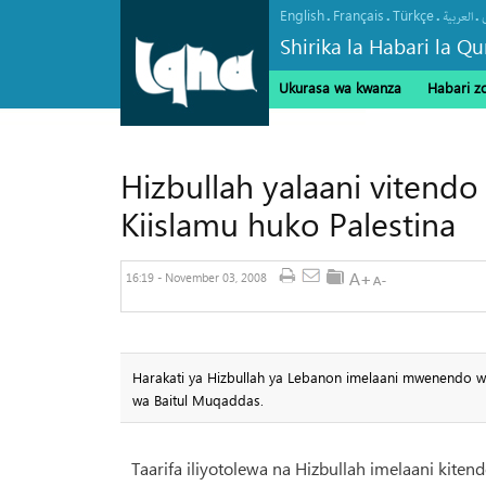
English
Français
Türkçe
.
.
.
.
العربیة
Shirika la Habari la Qu
Ukurasa wa kwanza
Habari z
Wakenya 6,000 kushiriki katika Ib
Hizbullah yalaani vitend
Kiislamu huko Palestina
16:19 - November 03, 2008
Harakati ya Hizbullah ya Lebanon imelaani mwenendo wa
wa Baitul Muqaddas.
Taarifa iliyotolewa na Hizbullah imelaani kite