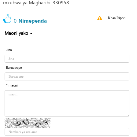
mkubwa ya Magharibi. 330958
Kosa Ripoti
0
Nimependa
Maoni yako
Jina
Baruapepe
* maoni