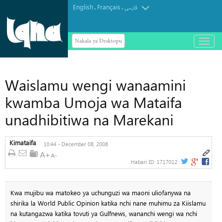
English
Français
.
.
فارسی
Nakala ya Desktopu
باز
و
بسته
کردن
منو
Waislamu wengi wanaamini
kwamba Umoja wa Mataifa
unadhibitiwa na Marekani
Kimataifa
10:44 - December 08, 2008
Habari ID:
1717012
Kwa mujibu wa matokeo ya uchunguzi wa maoni uliofanywa na
shirika la World Public Opinion katika nchi nane muhimu za Kiislamu
na kutangazwa katika tovuti ya Gulfnews, wananchi wengi wa nchi