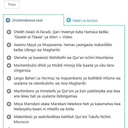
Zilizotembelewa zaidi
Habari za karibuni
Sheikh Awad Al-Faradi, Qari mwenye kutia Hamasa katika
“Dawlat al-Tilawa” ya Misri + Video
Awamu Mpya ya Muqawama: Hamas yaangazia mabadiliko
katika Ukingo wa Magharibi
Sherehe ya kuwaenzi Wahifadhi wa Qur'an nchini Mauritania
Mashambulizi dhidi ya Msikiti mmoja kila baada ya siku tano
Uingereza
Lango Bahari La Hormuz na mapambano ya kudhibiti mfumo wa
usalama na utambulisho wa Asia Magharibi
Mashindano ya Kimataifa ya Qur'ani ya Iran yatafanyika ana kwa
ana ikiwa hali ya usalama itatengamaa
Meya Mamdani ataka Marekani itekeleze hati ya kukamatwa kwa
Netanyahu kwani ni mhalifu wa kivita
Matembezi ya waliofanikiwa kuhifadi Qur'ani Tukufu Nchini
Morocco