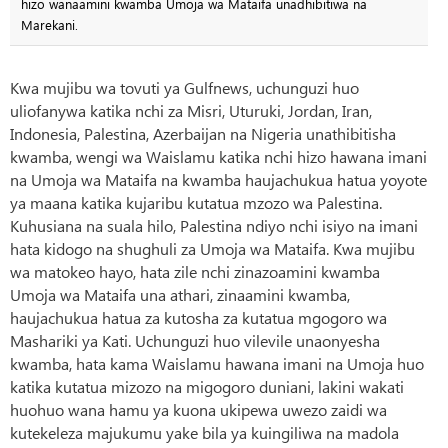
hizo wanaamini kwamba Umoja wa Mataifa unadhibitiwa na
Marekani.
Kwa mujibu wa tovuti ya Gulfnews, uchunguzi huo
uliofanywa katika nchi za Misri, Uturuki, Jordan, Iran,
Indonesia, Palestina, Azerbaijan na Nigeria unathibitisha
kwamba, wengi wa Waislamu katika nchi hizo hawana imani
na Umoja wa Mataifa na kwamba haujachukua hatua yoyote
ya maana katika kujaribu kutatua mzozo wa Palestina.
Kuhusiana na suala hilo, Palestina ndiyo nchi isiyo na imani
hata kidogo na shughuli za Umoja wa Mataifa. Kwa mujibu
wa matokeo hayo, hata zile nchi zinazoamini kwamba
Umoja wa Mataifa una athari, zinaamini kwamba,
haujachukua hatua za kutosha za kutatua mgogoro wa
Mashariki ya Kati. Uchunguzi huo vilevile unaonyesha
kwamba, hata kama Waislamu hawana imani na Umoja huo
katika kutatua mizozo na migogoro duniani, lakini wakati
huohuo wana hamu ya kuona ukipewa uwezo zaidi wa
kutekeleza majukumu yake bila ya kuingiliwa na madola