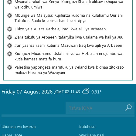
Mwanaharakati wa Kenya: Kiongozi Shahidi alikuwa shujaa wa
waliodhulumiwa
Mbunge wa Malaysia: Kujifunza kusoma na kufahamu Qur’ani
Tukufu ni Suala la lazima kwa kizazi kipya
Likizo ya siku sita Karbala, Iraq, kwa ajili ya Arbaeen
Ziara tukufu ya Arbaeen itafanyika kwa usalama wa hali ya Juu
Iran yaanza rasmi kutuma Mazuwari Iraq kwa ajili ya Arbaeen
Kiongozi Muadhamu: Ustahimilivu wa Hizbullah ni ujumbe wa
kutia hamasa mataifa huru
Palestina yapongeza marufuku ya Ireland kwa bidhaa zitokazo
makazi Haramu ya Wazayuni
Friday 07 August 2026
,
9.91°
GMT-02:11:43
Ukurasa wa kwanza
Kutuhusu
Habari zote
Wasiliana nasi