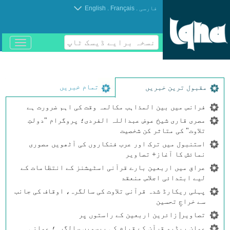
.
.
فارسی
Français
English
نسخہ برایے ڈیسک ٹاپ
باز
و
بسته
کردن
منو
تمام خبریں
مقبول ترین خبریں
فرانس میں بین المذاہب مکالمہ وقت کی اہم ضرورت ہے
مصری قاری شیخ عوض عبداللہ الفردی؛ پروگرام "دولتِ
تلاوت" کی متاثر کن شخصیت
استنبول میں ترک اور عرب فنکاروں کی آٹھویں مصوری
نمائش کا آغاز+ تصاویر
عراق میں اربعین بارے قرآنی اسٹیشنز کے انتظامات کے
لیے ابتدائی اجلاس منعقد
پہلی ریکارڈ شدہ قرآنی تلاوت کی سالگرہ، اوقاف کی جانب
سے خراجِ تحسین
تصاویر| زائرین اربعین کے راستوں پر
عمان ریڈیو قرآن کے قیام کی بیسویں سالگرہ؛ عمانی