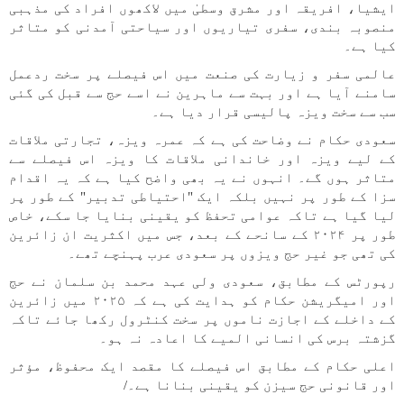
ایشیا، افریقہ اور مشرق وسطیٰ میں لاکھوں افراد کی مذہبی
منصوبہ بندی، سفری تیاریوں اور سیاحتی آمدنی کو متاثر
کیا ہے۔
عالمی سفر و زیارت کی صنعت میں اس فیصلے پر سخت ردعمل
سامنے آیا ہے اور بہت سے ماہرین نے اسے حج سے قبل کی گئی
سب سے سخت ویزہ پالیسی قرار دیا ہے۔
سعودی حکام نے وضاحت کی ہے کہ عمرہ ویزہ، تجارتی ملاقات
کے لیے ویزہ اور خاندانی ملاقات کا ویزہ اس فیصلے سے
متاثر ہوں گے۔ انہوں نے یہ بھی واضح کیا ہے کہ یہ اقدام
سزا کے طور پر نہیں بلکہ ایک "احتیاطی تدبیر" کے طور پر
لیا گیا ہے تاکہ عوامی تحفظ کو یقینی بنایا جا سکے، خاص
طور پر ۲۰۲۴ کے سانحے کے بعد، جس میں اکثریت ان زائرین
کی تھی جو غیر حج ویزوں پر سعودی عرب پہنچے تھے۔
رپورٹس کے مطابق، سعودی ولی عہد محمد بن سلمان نے حج
اور امیگریشن حکام کو ہدایت کی ہے کہ ۲۰۲۵ میں زائرین
کے داخلے کے اجازت ناموں پر سخت کنٹرول رکھا جائے تاکہ
گزشتہ برس کی انسانی المیے کا اعادہ نہ ہو۔
اعلی حکام کے مطابق اس فیصلے کا مقصد ایک محفوظ، مؤثر
اور قانونی حج سیزن کو یقینی بنانا ہے۔/