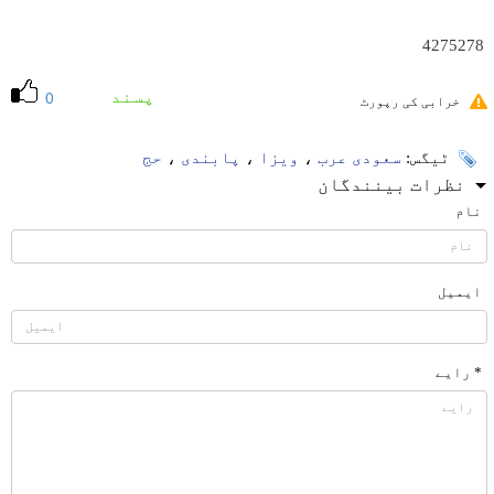
4275278
پسند
0
خرابی کی رپورٹ
ٹیگس:
سعودی عرب
،
ویزا
،
پابندی
،
حج
نظرات بینندگان
نام
ایمیل
* رایے