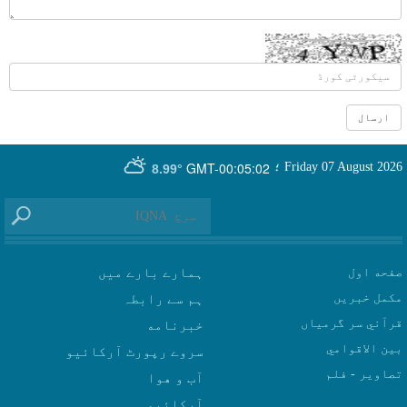
GMT-00:05:02
Friday 07 August 2026
؛
8.99°
صفحه اول
ہمارے بارے میں
مکمل خبریں
ہم سے رابطہ
قرآني سر گرمياں
بين الاقوامي
سروے رپورٹ آرکائیو
تصاوير - فلم
آب و هوا