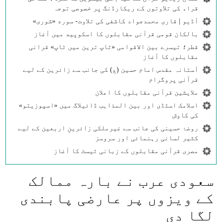
قراء کی تلاوتوں کے ریکارڈنگ پر خصوصی توجہ
آڈیو | قاری محمدجواد کاشفی کی تلاوت- سوره‌‌ «شوری»
بالکان قومی قرآنی مقابلوں کا اسکوپیه میں آغاز
قطر؛ تیسرے بین الاقوامی «ٹاپ ترین میں ٹاپ» قرانی
مقابلوں کا آغاز
آستانہ مقدس امام حسین (ع) کی جانب سے زائرین کے لیے
قرآنی پروگرام
ملایشین قرآنی مقابلوں کا اعلان
اسلامک اسٹڈی اور بین المذاہب ڈائیلاگ میں «اسپوزیتو»
کی کاوش
روضۂ حسینی کی جانب سے غیرملکی زائرینِ اربعین کے لیے
کثیر لسانی رہنمائی اور سروسز
مصری قرآنی مقابلوں کے زبانی ٹیسٹ کا آغاز
سعودی عرب نے بارہ ممالک
کے ویزوں پر عارضی پابندی
لگا دی