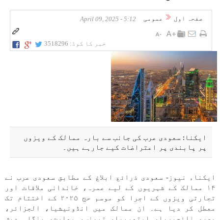
صفحہ اول
عمومی
5:12 - April 09, 2025
خبر کا کوڈ:
3518296
ایکنا: سعودی عرب کی جانب سے بارہ ممالک کے ویزوں
پر پابندی پر اعتراضات کیے جارہے ہیں۔
ایکناء نیوز- سعودی ذرائع ابلاغ کے مطابق سعودی عرب نے
۱۴ ممالک کے شہریوں کے لیے عمرہ، خاندانی ملاقات اور
تجارتی ویزوں کے اجرا کو موسم حج ۲۰۲۵ کے اختتام تک
معطل کر دیا ہے۔ ان ممالک میں انڈونیشیا، الجزائر،
مصر، نائجیریا، ایتھوپیا، تیونس، بھارت، بنگلہ دیش