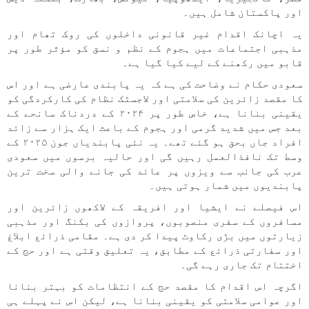
اور پاکستان شامل ہیں۔
یہ اچانک اقدام غیر قانونی داخلوں کی روک تھام اور
مذہبی اجتماعات میں ہجوم کے نظم و نسق کو مؤثر طور پر
قابو میں رکھنے کے لیے کیا گیا ہے۔
سعودی حکام نے وضاحت کی ہے کہ یہ پابندی عارضی ہے اور اس
کا مقصد زائرین کی سلامتی اور لاجسٹک نظام کی کارکردگی کو
یقینی بنانا ہے، خاص طور پر ۲۰۲۴ کے دردناک سانحے کے
بعد جس میں شدید گرمی اور ہجوم کے باعث ایک ہزار سے زائد
افراد جاں بحق ہو گئے تھے۔ یہ نئی پابندیاں جون ۲۰۲۵ کے
وسط تک نافذالعمل رہیں گی اور حالیہ برسوں میں سعودی
عرب کی جانب سے ویزوں پر عائد کی جانے والی سخت ترین
پابندیوں میں شمار ہوتی ہیں۔
اس فیصلے نے ایشیا اور افریقہ کے لاکھوں زائرین اور
مسافروں کے سفری منصوبوں، پروازوں کی بکنگ اور مذہبی
زیارتوں میں بڑی رکاوٹ پیدا کر دی ہے۔ مقامی ذرائع ابلاغ
اور سفارتی ذرائع کے مطابق، یہ تعلیق وقتی ہے اور حج کے
اختتام تک جاری رہے گی۔
اگرچہ اس اقدام کا مقصد حج کے انتظامات کو بہتر بنانا
اور عوامی سلامتی کو یقینی بنانا ہے، لیکن اس نے پہلے ہی