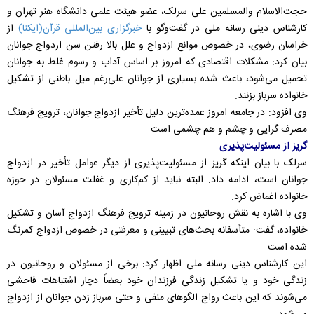
حجت‌الاسلام والمسلمین علی سرلک، عضو هیئت علمی دانشگاه هنر تهران و
کارشناس دینی رسانه ملی در گفت‌وگو با
خبرگزاری بین‌المللی قرآن(ایکنا)
از
خراسان رضوی، در خصوص موانع ازدواج و علل بالا رفتن سن ازدواج جوانان
بیان کرد: مشکلات اقتصادی که امروز بر اساس آداب و رسوم غلط به جوانان
تحمیل می‌شود، باعث شده بسیاری از جوانان علی‌رغم میل باطنی از تشکیل
خانواده سرباز بزنند.
وی افزود: در جامعه امروز عمده‌ترین دلیل تأخیر ازدواج جوانان، ترویج فرهنگ
مصرف گرایی و چشم و هم چشمی است.
گریز از مسئولیت‌پذیری
سرلک با بیان اینکه گریز از مسئولیت‌پذیری از دیگر عوامل تأخیر در ازدواج
جوانان است، ادامه داد: البته نباید از کم‌کاری و غفلت مسئولان در حوزه
خانواده اغماض کرد.
وی با اشاره به نقش روحانیون در زمینه ترویج فرهنگ ازدواج آسان و تشکیل
خانواده، گفت: متأسفانه بحث‌های تبیینی و معرفتی در خصوص ازدواج کمرنگ
شده است.
این کارشناس دینی رسانه ملی اظهار کرد: برخی از مسئولان و روحانیون در
زندگی خود و یا تشکیل زندگی فرزندان خود بعضاً دچار اشتباهات فاحشی
می‌شوند که این باعث رواج الگوهای منفی و حتی سرباز زدن جوانان از ازدواج