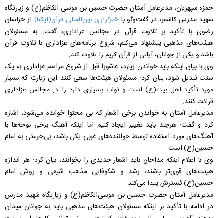
حمزه سپهریان، مدیرعامل آستان حضرت حسین بن موسی الکاظم(ع) و زیارتگاه
شهید مدرس کاشمر، در گفت‌وگو با
خبرگزاری بین‌المللی قرآن(ایکنا)
از خراسان
رضوی با تأکید بر تلاوت قرآن در مجالس عزاداری، گفت: به مسئولان
هیئت‌های مذهبی پیشنهاد می‌کنم، شروع برنامه‌های عزاداری با تلاوت قرآن
باشد و یکی از جوانان، آیاتی از قرآن کریم را تلاوت کند.
وی با بیان اینکه باید خواندن زیارت عاشورا قبل از شروع مراسم عزاداری به یک
سنت تبدیل شود، بیان کرد: مسئولان هیئت‌ها سعی کنند این زیارت که بسیار
مورد تأکید اهل بیت(ع) است و ثواب بسیاری دارد را در مجالس عزاداری
قرائت کنند.
مدیرعامل آستان به خواندن برخی اشعار که بی محتوا خوانده می‌شود، اشاره
کرد و گفت: هرچند باید تغییر ایجاد کنیم اما اینکه آهنگ برخی نوحه‌ها با
آهنگ‌های مورد استفاده توسط خواننده‌های غربی یکی باشد، بی‌حرمتی به امام
حسین(ع) است.
وی با اعلام اینکه مداحان باید اشعار جدیدی را بخوانند، بیان کرد: هر اندازه
هیئت‌های قوی‌تر باشند، رشد و شکوفایی مذهب شیعی و روش امام
حسین(ع) گسترش پیدا می‌کند.
مدیرعامل آستان حضرت حسین بن موسی‌الکاظم(ع) و زیارتگاه شهید مدرس
در ادامه با تأکید بر اینکه مسئولان هیئت‌های مذهبی باید به جوانان میدان