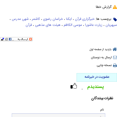
گزارش خطا
برچسب ها:
خبرگزاری قرآن
،
ایکنا
،
خراسان رضوی
،
کاشمر
،
شهی مدرس
،
سپهریان
،
زیارت عاشورا
،
موسی الکاظم
،
هیئت های مذهبی
،
قرآن
بازدید از صفحه اول
ارسال به دوستان
نسخه چاپی
عضویت در خبرنامه
پسندیدم
۰
نظرات بینندگان
نام