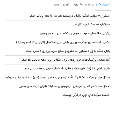
آخرین اخبار
پربازدید ها
پربحث ترین عناوین
استقرار ۲۸ موکب اسکان زائران در مشهد همزمان با دهه پایانی صفر
«سوگواره تعزیه کاشمر» آغاز شد
برگزاری حلقه‌های معرفت عمومی و تخصصی در حرم رضوی
عکس | آماده‌سازی موکب‌های بین راهی برای استقبال زائران پیاده امام رضا(ع)
پایان جنگ بدون دستیابی به حقوق و منافع ملی، پیروزی دشمن است
آماده‌سازی پارکینگ‌های حرم رضوی برای اسکان زائران دهه پایانی ماه صفر
«ایران امام رضا (ع)؛ خون‌خواه و جان‌فدا» شعار محوری دهه پایانی صفر
محفل قرآنی هیئت عاشقان ثارالله متوسلین به حضرت زهرا (س) در مشهد برگزار می‌شود
تحقق عدالت در فضای آموزشی؛ از مهم‌ترین مطالبات بانوان در خراسان رضوی
فلسفه سوگندهای الهی در قرآن چیست