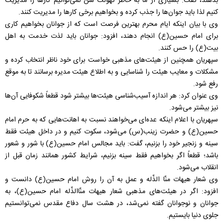
بدهند، گفت: بسیاری از ما به خاطر کهولت سن نمی‌توانیم کارها را مدیریت
کنیم لذا باید جوان‌ها را جذب کرده و بخواهیم برخی کارها را مدیریت کنند.
وی با بیان اینکه ایام محرم بهترین فرصت است که از جوانان بخواهیم کاری
برای امام حسین(ع) انجام دهند، افزود: جوانان باید لذت خدمت به اهل
بیت(ع) را حس کنند.
سپهریان همچنین از هیئت‌های مذهبی خواست برای خود ناظر انتخاب کرده و
مشکلات و معایب هیئت را شناسایی و به اطلاع هیئت مدیره برسانند تا به موقع
رفع شود.
وی عنوان کرد: هر اندازه آسیب‌شناسی هیئت‌ها بیشتر شود قطعاً شکوفایی آن‌ها
نیز بیشتر می‌شود.
سپهریان با اعلام اینکه عده‌ای می‌خواهند نسبت به اهانت‌هایی که به حرم امام
حسین(ع) و حضرت زینب(س) می‌شود، سکوت کنیم و در داخل هیئت فقط
سینه و زنجیر خود را بزنیم، گفت: باید مجالس امام حسین(ع) با شور و شعور
باشد؛ قطعاً اگر بخواهیم فقط سینه بزنیم، شرایط کشور همانند زمان قبل از
انقلاب می‌شود.
وی شعار هیهات منّا الذّله و عمل به آن را روش امام حسین(ع) دانست و
افزود: اگر در هیئت‌های مذهبی شعار هیهات منّاالذّله امام حسین(ع)، به
جوانان و نوجوانان گفته نمی‌شد، در هشت سال دفاع مقدس نمی‌توانستیم
جلوی دنیا بایستیم.