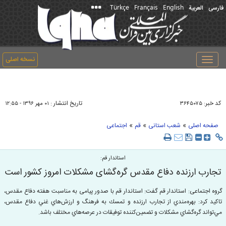
Türkçe
Français
English
فارسی
العربیة
نسخه اصلی
Toggle
navigation
کد خبر:
تاریخ انتشار :
۳۶۴۵۰۷۵
۰۱ مهر ۱۳۹۶ - ۱۲:۵۵
»
»
»
صفحه اصلی
شعب استانی
قم
اجتماعی
استاندار قم:
تجارب ارزنده دفاع مقدس گره‌گشای مشکلات امروز کشور است
گروه اجتماعی: استاندار قم گفت: استاندار قم با صدور پیامی به مناسبت هفته دفاع مقدس،
تاکید کرد: بهره‌مندي از تجارب ارزنده و تمسك به فرهنگ و ارزش‌هاي غني دفاع مقدس،
مي‌تواند گره‌گشاي مشكلات و تضمين‌كننده توفيقات در عرصه‌هاي مختلف باشد.