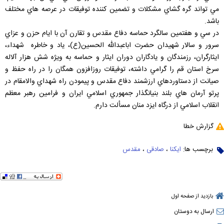
مي تواند گره گشاي مشكلات و تضمين كننده توفيقات در عرصه هاي مختلف
باشد.
در سي و هفتمين سالگرد حماسه دفاع مقدس و تقارن آن با ايام حزن و عزاي
سرور و سالار شهيدان حضرت اباعبدالله الحسين(ع)، ياد و خاطره شهداء،
ايثارگران، رزمندگان و يادگاران دوران ايثار و حماسه به ويژه شش هزار آلاله
سرخ استان قم را گرامي داشته، توفيقات روزافزون همگان را در راه حفظ و
صيانت از دستاوردهاي ارزشمند دفاع مقدس و پيمودن راه شهداي والامقام در
پرتو آرمان هاي بلند بنيانگذار جمهوري اسلامي ايران و فرامين رهبر معظم
انقلاب اسلامي از درگاه ايزد منان مسألت دارم.
گزارش خطا
برچسب ها:
ایکنا
،
صادقی
،
مقدس
بازدید از صفحه اول
ارسال به دوستان