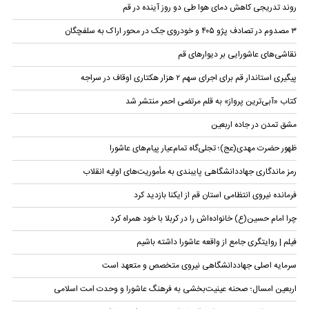
روند تدریجی کاهش دمای هوا طی دو روز آینده در قم
۳ مصدوم در تصادف پژو ۴۰۵ و خودروی جک در محور اراک به سلفچگان
نقاشی‌های عاشورایی بر دیوار‌های قم
پیگیری استاندار قم برای اجرای سهم ۲ هزار هکتاری اوقاف در سراجه
کتاب «آبی‌ترین پرواز» به قلم مرتضی احمر منتشر شد
مشق تمدن در جاده اربعین
ظهور حضرت مهدی(عج)؛ تجلی‌گاه تمام‌عیار پیام‌های عاشورا
رمز ماندگاری جهاددانشگاهی پایبندی به مأموریت‌های اولیه انقلاب
فرمانده نیروی انتظامی استان قم از ایکنا بازدید کرد
چرا امام حسین(ع) خانواده‌اش را در کربلا با خود همراه کرد
فیلم | روایتگری جامع از واقعه عاشورا داشته باشیم
سرمایه اصلی جهاددانشگاهی نیروی متخصص و متعهد است
اربعین امسال؛ صحنه عینیت‌بخشی به فرهنگ عاشورا و وحدت امت اسلامی