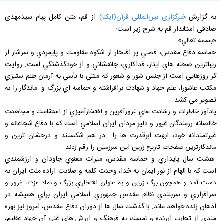
به گزارش
خبرگزاری بین‌المللی قرآن(ایکنا)
از قم، متن کامل پیام سیدمهدی
صادقی استاندار قم به شرح زیر است:
«بسمه تعالي»
حماسه دفاع مقدس، فصلي پر افتخار از شكوه مقاومت و پايمردي و سرشار از
زيباترين صحنه هاي ايثار، فداكاري، جانفشاني و از خودگذشتگي است. روايت
گر روزهايي است از جنس شور و شعور كه ملتي با تأسي به آرمان ظلم ستيزي
مكتب عاشورا، علم جهاد و شهادت برافراشته و حماسه اي بزرگ و ماندگار را به
تصوير مي كشد.
يادآور خاطرات و رشادت هاي غرورآفرين و افتخارآميزي از استقامت و مجاهدت
خالصانه رزمندگان غيور و دلير مردان ايران اسلامي است كه با دفاع شجاعانه و
غيرتمندانه خود، ابهت ابرقدرت ها را در هم شكستند و درخشان ترين و
ماندگارترين صفحات تاريخ زرين اين سرزمين را رقم زدند.
هشت سال پايداري و حماسه مقدس، ميراث معنوي جاودان و ارزشمندي
است كه با الهام از نور ايمان به خدا، وحدت كلمه و صلابت اراده ملت ايران به
دست آمد و همچون برگ زرين و به عنوان افتخاري بزرگ و نماد عزت، غرور و
سرافرازي و سربلندي نظام مقدس جمهوري اسلامي ايران براي هميشه در
اذهان زنده خواهد ماند. با گذشت سال ها از دوران دفاع مقدس، امروز نيز بهره
مندي از تجارب ارزنده و تمسك به فرهنگ و ارزش هاي غني آن جهاد عظيم،