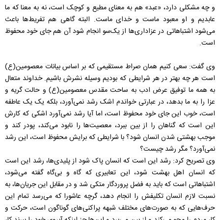
و چه مشکلی دارد، «عبد» هم به معنای مطیع و کوچک است، نه به معنا که ما
عابدیم و او معبود ماست و خدای ماست. البته گاهی هم تفریط‌ها باعث
می‌شود اشتباهاتی در عزاداری‌ها از یک‌سو انجام شود آن هم جای خود محفوظ
است.
وی گفت: سعی کنیم همان صراط مستقیمی که بر اساس بیانات معصومین(ع)
است هر چه بهتر در هر شرایطی که بودیم وسیله نشرش باشیم. خداوند متعال
به همه ما توفیق عرض ادب به ساحت مقدس معصومین(ع) و حالت گریه و
عزا را به ما بدهد، در عبارتی خواندم اشک رشد نمی‌آورد، بلکه یک یک عاطفه
است، خوب این جای خود محفوظ است، اما آیا رشد نمی‌آورد اشکی که کارش
این است که گناهان را از بین ببرد، معصیت‌ها را نابود می‌کند، پودر کند و
موجب بهشتی شدن انسان شود؟ با شرایطی که برایش محفوظ است، این رشد
نمی‌آورد؟ مگر رشد چیست؟
وی تصریح کرد: رشد این است که انسان پاک شود از پلیدی‌ها، رشد این است
که انسان اهل بهشت شود، این تعابیری که گاه و بی‌گاه گفته می‌شود،
اشتباهاتی است که باید به فضل پروردگار متکی شد و در مقابل این جریان‌ها، به
نسبت لازم انسان تکلیفش را انجام دهد، گرچه عاشورا که می‌رسد تمام این
حرف‌هایی که به صورت‌های مختلف شبهه پراکنی‌های گوناگون است، حرکت و