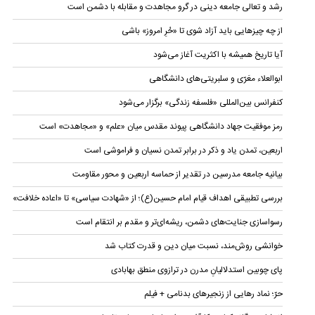
رشد و تعالی جامعه دینی در گرو مجاهدت و مقابله با دشمن است
از چه چیزهایی باید آزاد شوی تا «حُرِ امروز» باشی
آیا تاریخ همیشه با اکثریت آغاز می‌شود
ابوالعلاء معَرّی و سلبریتی‌های دانشگاهی
کنفرانس بین‌المللی «فلسفه زندگی» برگزار می‌شود
رمز موفقیت جهاد دانشگاهی پیوند مقدس میان «علم» و «مجاهدت» است
اربعین، تمدن یاد و ذکر در برابر تمدن نسیان و فراموشی است
بیانیه‌ جامعه مدرسین در تقدیر از حماسه اربعین و محور مقاومت
بررسی تطبیقی اهداف قیام امام حسین(ع)؛ از «شهادت سیاسی» تا «اعاده خلافت»
رسواسازی جنایت‌های دشمن، ریشه‌ای‌تر و مقدم بر انتقام است
خوانشی روش‌مند، نسبت میان دین و قدرت کتاب شد
پای چوبین استدلالیانِ مدرن در ترازوی منطق بهابادی
حرّ؛ نماد رهایی از زنجیرهای بدنامی + فیلم