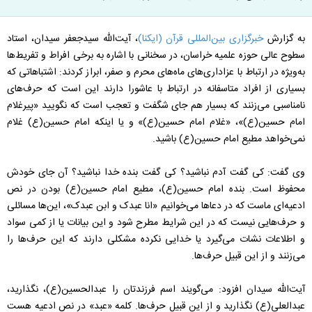
به گزارش
خبرگزاری بین‌المللی قرآن (ایکنا)
، آیت‌الله سیدجعفر سیدان، استاد
سطوح عالی حوزه علمیه خراسان، در سخنانی با اشاره به برخی افراط و تفریط‌ها
به‌ویژه در ارتباط با عزاداری‌های ماه‌های محرم و صفر، ابراز کردند: اشتباهاتی که
بسیاری از افراد متاسفانه در ارتباط با عاشورا دارند این است که حرف‌های
نامناسبی می‌زنند که بسیار هم جای شگفت و تعجب است که نگویید «پیرغلام
امام حسین(ع)»، «غلام امام حسین(ع)» و یا اینکه امام حسین(ع) غلام
نمی‌خواهد مطیع امام حسین(ع) باشید.
وی گفت: کی گفت آدم نباشید؟ کی گفت بنده خدا نباشید؟ آن جای خودش
محفوظ است. بنده امام حسین(ع)، مطیع امام حسین(ع) بودن در نص
ادعیه‌ای ماست که در دعاها می‌خوانیم «انا عبدک و ابن عبدک»، این‌ها مسائلی
و حرف‌هایی نیست که در این شرایط مطرح شود و این بیانات یا از کمی سواد
و اطلاعات نشات می‌گیرد یا خدایی نکرده مشکلی دارند که این حرف‌ها را
می‌زنند و از این قبیل حرف‌ها.
آیت‌الله سیدان افزود: می‌گویند اسم فرزندتان را عبدالحسین(ع)، نگذارید،
عبدالعلی(ع) نگذارید و از این قبیل حرف‌ها. کلمه «عبد» در نص ادعیه هست