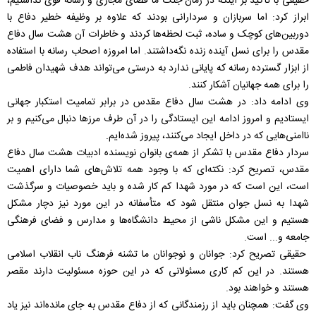
حقیقی با تأکید بر اینکه در زمان جنگ ما فضای مجازی و رسانه قوی نداشتیم،
ابراز کرد: اما سربازان و سردارانی بودند که علاوه بر وظیفه خطیر دفاع با
دوربین‌های کوچک و ساده، ثبت لحظه‌ها کردند و خاطرات آن هشت سال دفاع
مقدس را برای نسل آینده زنده نگه‌داشتند. اما امروزه اصحاب رسانه با استفاده
از ابزار گسترده‌ رسانه که پایانی ندارد به درستی می‌تواند هدف شهیدان فاطمی
را برای همه جهانیان آشکار کنند.
وی ادامه داد: در هشت سال دفاع مقدس در برابر تمامیت استکبار جهانی
ایستادیم و امروز ادامه این ایستادگی را در آن طرف مرزها دنبال می‌کنیم و بر
ناامنی‌هایی که در داخل ایجاد می‌کنند، پیروز شده‌ایم.
سردار دفاع مقدس با تشکر از همه‌ی بانوان نویسنده ادبیات هشت سال دفاع
مقدس، تصریح کرد: نکته‌ای که با وجود همه تلاش‌های شما دارای اهمیت
است، این است که در مورد شهدا کم کار شده و باید خصوصیات و سرگذشت
شهدا به نسل جوان منتقل شود که متأسفانه در این مورد نیز دچار مشکل
هستیم و این مشکل ناشی از محیط دانشگاه‌ها و مدارس و فضای فرهنگی
جامعه و... است.
حقیقی تصریح کرد: جوانان و نوجوانان ما تشنه فرهنگ ناب انقلاب اسلامی
هستند. در این کم کاری مسئولانی که در این حوزه مسئولیت دارند مقصر
هستند و خواهند بود.
وی گفت: همچنان باید از رزمندگانی که از دفاع مقدس به جای مانده‌اند نیز یاد