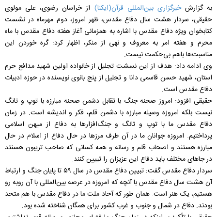
به گزارش
خبرگزاری بین‌المللی قرآن(ایکنا)
از خراسان رضوی، علی مولوی
حقیقی، سردار هشت سال دفاع مقدس، ظهر امروز، دوم مهرماه در نشست
کتابخوان ویژه دفاع مقدس با اشاره به همزمانی آغاز هفته دفاع مقدس با ماه
محرم و هفته امر به معروف و نهی از منکر، اظهار کرد: گره خوردن این
مناسبت‌ها باهم بی‌حکمت نیست.
وی ادامه داد: هدف از این نسشت تجلیل از خانواده اولین شهید مدافع حرم
استان، شهید حسن قاسمی دانا و تجلیل از پنج بانوی نویسنده در حوزه ادبیات
دفاع مقدس است.
حقیقی افزود: امروز صحنه جنگ با تقابل دشمن صحنه مبارزه با توپ و تانگ
نیست بلکه امروزه وسیله مبارزه با دشمن قلم، فکر و اندیشه است. در زمان
دفاع مقدس ما با توپ و تانگ و جنگ‌افزارها به دفاع از میهن اسلامی
پرداختیم. امروزه جوانان ما در آن طرف مرزها در حال دفاع از اسلام در حال
مبارزه هستند و اصحاب قلم و رسانه و همه کسانی که صاحب تریبون هسنتد
در جاهای مختلف باید دفاع این عزیزان را تبیین کنند.
سردار دفاع مقدس گفت: تبیین دفاع مقدس در سال ۵۹ تا پایان جنگ و ارتباط
آن هشت سال دفاع مقدس با آنچه که امروزه در عرصه بین‌المللی با آن روبه رو
هستیم، یک هنر است. همان طور که آحاد ملت ما در دفاع مقدس با هم متحد
بودند. دفاع در شمال و جنوب و غرب کشور برای همگان شناخته شده بود.