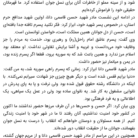
شود و از سینه مملو از خاطرات آنان برای نسل جوان استفاده کرد. ما قهرمانان
حقیقی خود را فراموش کرده‌ایم.
در ادامه این نشست مادر شهید حسن قاسمی دانا، اولین شهید مدافع حرم
استان، در خصوص پسر شهید خود، ابراز کرد: فکر نکنید پسرم تافته جدا بافته‌ای
است، حسن از دل جوانان همین مملکت است، خواستن توانستن است.
وی گفت: پسرم عاشق امام راحل(ره) و رهبری بود، خدمت به مردم را جز
وظایف خود می‌دانست و غریبه و آشنا برایش تفاوتی نداشت. او معتقد بود
اسلام مرز ندارد و همین باعث شد که به سوریه برود، قطعا اگر پسرم زنده بود،
در یمن و میانمار نیز حضور داشت.
مادر شهید قاسمی دانا ابراز کرد: زمانی که پسرم راهی سوریه شد، به من گفت:
«دنیا برایم قفس شده است و دیگر هیچ چیزی جز شهادت سیرابم نمی‌کند». با
اینکه در دانشگاه رشته حقوق قبول شده بود ولی نرفت و پا به پای پدرش در
نانوایی مشغول به کار شد. یه نانوای ساده بود ولی در عمل یک سپاهی، یک
اطلاعاتی و یه فرد فرهنگی بود.
وی بیان کرد: اگر حسن و حسن‌ها در آن طرف مرزها حضور نداشتند ما اکنون
در کشور خود امنیت نداشتیم، آنان رفتند تا ما در شهر خود با امنیت زندگی
کنیم. از همه‌ مسئولان و دوستان خواهانم که انقلاب را درست به نسل جوان
بفهمانند، جوانان ما از حقیقت انقلاب دور شده‌اند.
همچنین در این مراسم از مادر شهید حسن قاسمی دانا و از مریم جهان گشته،