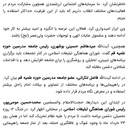
خاطرنشان کرد: ما سرمایه‌های اجتماعی ارزشمندی همچون مشارکت مردم در
فعالیت‌های مختلف انقلاب داریم که باید از این ظرفیت ‌حداکثر استفاده را
ببریم.
وی ابراز امیدواری کرد: فعالان این عرصه با انگیزه و امید بیشتر به کار خود
ادامه دهند و مشمول عنایات الهی و توجهات حضرت ولی‌عصر (عج) باشند.
همچنین، آیت‌الله
سیدهاشم حسینی بوشهری، رئیس جامعه مدرسین حوزه
علمیه قم
گفت: شورای هماهنگی تبلیغات اسلامی در کنار تجمعات باید برگزاری
برنامه‌های تبیینی، تحلیلی و روشنگری را برای جامعه افزایش دهد و با اقدامات
شناختی دشمن مقابله کند.
در ادامه آیت‌الله
فاضل لنکرانی، عضو جامعه مدرسین حوزه علمیه قم
بیان کرد:
در راهپیمایی‌ها و برنامه‌های مختلف از تصاویر و بیانات امام راحل بیشتر
استفاده و در معرض نگاه مردم قرار داده شود.
در ابتدای این دیدارها، حجت‌الاسلام والمسلمین
محمدحسین موسی‌پور،
رئیس شورای هماهنگی تبلیغات اسلامی
در سخنانی اظهار کرد: در جنگ ۱۲ روزه
تحمیلی دشمن برنامه داشت تا مردم را علیه نظام تحریک کند اما در همان روز
۲۳ خرداد ماه با وجود شوک و غافلگیری حمله، بعد از نماز جمعه راهپیمایی