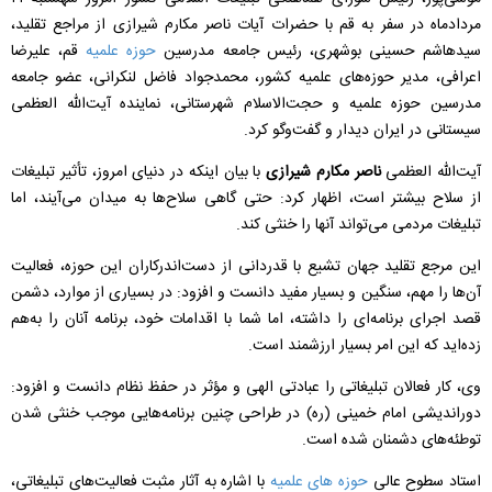
مردادماه در سفر به قم با حضرات آیات ناصر مکارم شیرازی از مراجع تقلید،
سیدهاشم حسینی بوشهری، رئیس جامعه مدرسین
حوزه علمیه
قم، علیرضا
اعرافی، مدیر حوزه‌های علمیه کشور، محمدجواد فاضل لنکرانی، عضو جامعه
مدرسین حوزه علمیه و حجت‌الاسلام شهرستانی، نماینده آیت‌الله العظمی
سیستانی در ایران دیدار و گفت‌و‌گو کرد.
آیت‌الله العظمی
ناصر مکارم شیرازی
با بیان اینکه در دنیای امروز، تأثیر تبلیغات
از سلاح بیشتر است، اظهار کرد: حتی گاهی سلاح‌ها به میدان می‌آیند، اما
تبلیغات مردمی می‌تواند آنها را خنثی کند.
این مرجع تقلید جهان تشیع با قدردانی از دست‌اندرکاران این حوزه، فعالیت
آن‌ها را مهم، سنگین و بسیار مفید دانست و افزود: در بسیاری از موارد، دشمن
قصد اجرای برنامه‌ای را داشته، اما شما با اقدامات خود، برنامه آنان را به‌هم
زده‌اید که این امر بسیار ارزشمند است.
وی، کار فعالان تبلیغاتی را عبادتی الهی و مؤثر در حفظ نظام دانست و افزود:
دوراندیشی امام خمینی (ره) در طراحی چنین برنامه‌هایی موجب خنثی شدن
توطئه‌های دشمنان شده است.
استاد سطوح عالی
حوزه های علمیه
با اشاره به آثار مثبت فعالیت‌های تبلیغاتی،