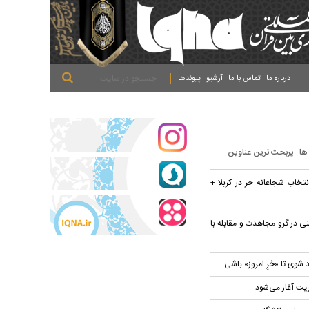
.
.
.
درباره ما
تماس با ما
آرشیو
پیوندها
 ها
پربحث ترین عناوین
تخاب شجاعانه حر در کربلا +
ی در گرو مجاهدت و مقابله با
 شوی تا «حُرِ امروز» باشی
ریت آغاز می‌شود