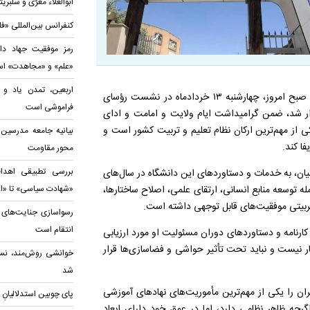
ابوالعلاء معَرّی و سلب
کنفرانس بین‌المللی «ف
رمز موفقیت جهاد دا
«علم» و «مجاهدت» ا
اربعین، تمدن یاد و 
به گزارش ایکنا به نقل از پایگاه اطلاع‌رسانی دولت، علیرضا کاظمی صبح امروز، چهارشنبه ۱۳ خردادماه در نشست رؤسای
فراموشی است
ر شد، ضمن گرامیداشت ایام ولایت و امامت و ادای
ی از مهم‌ترین ارکان نظام تعلیم‌ و تربیت کشور است و
بیانیه‌ جامعه مدرسین 
ا کند.
محور مقاومت
بررسی تطبیقی اهداف
گیان، به خدمات و دستاوردهای این دانشگاه در سال‌های
ه توسعه منابع انسانی، ارتقای علمی، اصلاح ساختارها،
«شهادت سیاسی» تا «اع
ربیتی موفقیت‌های قابل توجهی داشته است.
رسواسازی جنایت‌های د
انتقام است
کارنامه و دستاوردهای دوران مسئولیت او مورد ارزیابی
کار نیست و نباید تحت تأثیر حواشی و فضاسازی‌ها قرار
خوانشی روش‌مند، نس
شد
ران را یکی از مهم‌ترین مأموریت‌های نهادهای آموزشی
پای چوبین استدلالیانِ 
چه ظاهر نظامی دارد، اما در عمق خود دارای ابعاد