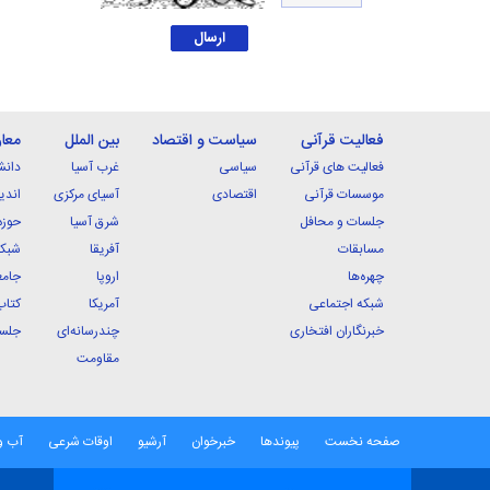
فعالیت قرآنی
سیاست و اقتصاد
بین الملل
معا
فعالیت های قرآنی
سیاسی
غرب آسیا
دانش
موسسات قرآنی
اقتصادی
آسیای مرکزی
اندی
جلسات و محافل
شرق آسیا
حوزه
مسابقات
آفریقا
شبکه
چهره‌ها
اروپا
جامع
شبکه اجتماعی
آمریکا
کتاب
خبرنگاران افتخاری
چندرسانه‌ای
جلسا
مقاومت
صفحه نخست
پیوندها
خبرخوان
آرشیو
اوقات شرعی
آب و