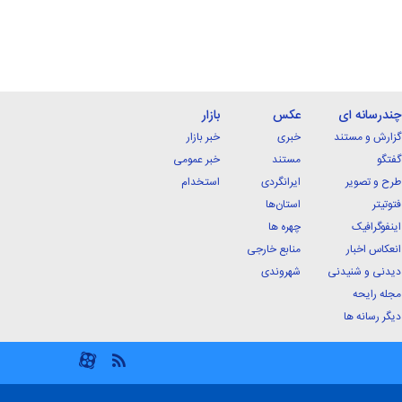
چندرسانه ای
عکس
بازار
گزارش و مستند
خبری
خبر بازار
گفتگو
مستند
خبر عمومی
طرح و تصویر
ایرانگردی
استخدام
فتوتیتر
استان‌ها
اینفوگرافیک
چهره ها
انعکاس اخبار
منابع خارجی
دیدنی و شنیدنی
شهروندی
مجله رایحه
دیگر رسانه ها