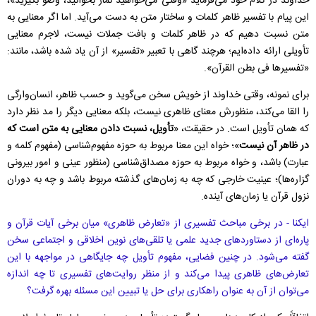
خداوند در کلام خود می‌فرماید «وقتی می‌خواهید نماز بخوانید، وضو بگیرید»،
این پیام با تفسیر ظاهر کلمات و ساختار متن به دست می‌آید. اما اگر معنایی به
متن نسبت دهیم که در ظاهر کلمات و بافت جملات نیست، لاجرم معنایی
تأویلی ارائه داده‌ایم؛ هرچند گاهی با تعبیر «تفسیر» از آن یاد شده باشد، مانند:
«تفسیرها فی بطن القرآن».
برای نمونه، وقتی خداوند از خویش سخن می‌گوید و حسب ظاهر، انسان‌وارگی
را القا می‌کند، منظورش معنای ظاهری نیست، بلکه معنایی دیگر را مد نظر دارد
که همان تأویل است. در حقیقت، «
تأویل، نسبت دادن معنایی به متن است که
در ظاهر آن نیست
»؛ خواه این معنا مربوط به حوزه‌ مفهوم‌شناسی (مفهوم کلمه و
عبارت) باشد، و خواه مربوط به حوزه‌ مصداق‌شناسی (منظور عینی و امور بیرونی
گزاره‌ها)؛ عینیت خارجی‌ که چه به زمان‌های گذشته مربوط باشد و چه به دوران
نزول قرآن یا زمان‌های آینده.
ایکنا - در برخی مباحث تفسیری از «تعارض ظاهری» میان برخی آیات قرآن و
پاره‌ای از دستاوردهای جدید علمی یا تلقی‌های نوین اخلاقی و اجتماعی سخن
گفته می‌شود. در چنین فضایی، مفهوم تأویل چه جایگاهی در مواجهه با این
تعارض‌های ظاهری پیدا می‌کند و از منظر روایت‌های تفسیری تا چه اندازه
می‌توان از آن به عنوان راهکاری برای حل یا تبیین این مسئله بهره گرفت؟