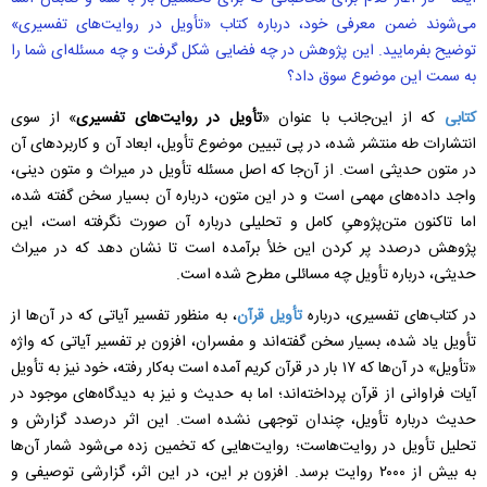
می‌شوند ضمن معرفی خود، درباره کتاب «تأویل در روایت‌های تفسیری»
توضیح بفرمایید. این پژوهش در چه فضایی شکل گرفت و چه مسئله‌ای شما را
به سمت این موضوع سوق داد؟
کتابی
که از این‌جانب با عنوان «
تأویل در روایت‌های تفسیری
» از سوی
انتشارات طه منتشر شده، در پی تبیین موضوع تأویل، ابعاد آن و کاربردهای آن
در متون حدیثی است. از آن‌جا که اصل مسئله تأویل در میراث و متون دینی،
واجد داده‌های مهمی است و در این متون، درباره آن بسیار سخن گفته شده،
اما تاکنون متن‌پژوهیِ کامل و تحلیلی درباره آن صورت نگرفته است، این
پژوهش درصدد پر کردن این خلأ برآمده است تا نشان دهد که در میراث
حدیثی، درباره تأویل چه مسائلی مطرح شده است.
در کتاب‌های تفسیری، درباره
تأویل قرآن
، به‌ منظور تفسیر آیاتی که در آن‌ها از
تأویل یاد شده، بسیار سخن گفته‌اند و مفسران، افزون بر تفسیر آیاتی که واژه
«تأویل» در آن‌ها که ۱۷ بار در قرآن کریم آمده است به‌کار رفته، خود نیز به تأویل
آیات فراوانی از قرآن پرداخته‌اند؛ اما به حدیث و نیز به دیدگاه‌های موجود در
حدیث درباره تأویل، چندان توجهی نشده است. این اثر درصدد گزارش و
تحلیل تأویل در روایت‌هاست؛ روایت‌هایی که تخمین زده می‌شود شمار آن‌ها
به بیش از ۲۰۰۰ روایت برسد. افزون بر این، در این اثر، گزارشی توصیفی و