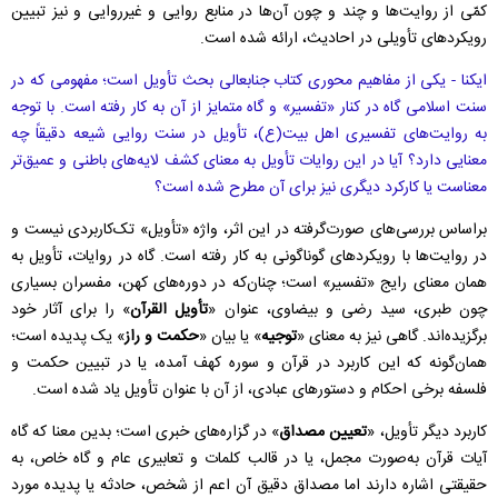
کمّی از روایت‌ها و چند و چون آن‌ها در منابع روایی و غیرروایی و نیز تبیین
رویکردهای تأویلی در احادیث، ارائه شده است.
ایکنا - یکی از مفاهیم محوری کتاب جنابعالی بحث تأویل است؛ مفهومی که در
سنت اسلامی گاه در کنار «تفسیر» و گاه متمایز از آن به کار رفته است. با توجه
به روایت‌های تفسیری اهل‌ بیت(ع)، تأویل در سنت روایی شیعه دقیقاً چه
معنایی دارد؟ آیا در این روایات تأویل به معنای کشف لایه‌های باطنی و عمیق‌تر
معناست یا کارکرد دیگری نیز برای آن مطرح شده است؟
براساس بررسی‌های صورت‌گرفته در این اثر، واژه‌ «تأویل» تک‌کاربردی نیست و
در روایت‌ها با رویکردهای گوناگونی به‌ کار رفته است. گاه در روایات، تأویل به
همان معنای رایج «تفسیر» است؛ چنان‌که در دوره‌های کهن، مفسران بسیاری
چون طبری، سید رضی و بیضاوی، عنوان «
تأویل القرآن
» را برای آثار خود
برگزیده‌اند. گاهی نیز به معنای «
توجیه
» یا بیان «
حکمت و راز
» یک پدیده است؛
همان‌گونه که این کاربرد در قرآن و سوره کهف آمده، یا در تبیین حکمت و
فلسفه‌ برخی احکام و دستورهای عبادی، از آن با عنوان تأویل یاد شده است.
کاربرد دیگر تأویل، «
تعیین مصداق
» در گزاره‌های خبری است؛ بدین معنا که گاه
آیات قرآن به‌صورت مجمل، یا در قالب کلمات و تعابیری عام و گاه خاص، به
حقیقتی اشاره دارند اما مصداق دقیق آن اعم از شخص، حادثه یا پدیده مورد