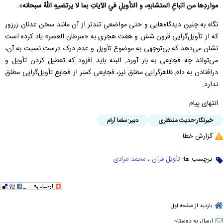
مواردِها من اتباعِ المتشابهِ، و التأويلِ في الآياتِ بما لا يرتضيهِ اللهُ سبحانه
».
نگاه به چنین دیدگاه‌هایی و حتی مواضعی تندتر از آن مانند سخن عدنان زرزور
که از تأویل‌گرایی قرون شش و هفت هجری به «سرطان العصر» یاد کرده است
نشان می‌دهد که بی‌توجهی به موضوع تأویل و عدم درک درست نسبت به آن،
می‌تواند چه فجایعی به بار آورد. البته باید افزود که تعطیل کردن تأویل و
درافتادن به دام ظاهرگرایی مطلق نیز، فجایعی کمتر از فجایع تأویل‌گرایی مطلق
ندارد.
انتهای پیام
خبرنگار:
حدیث منتظری
دبیر:
سلما آرام
گزارش خطا
برچسب ها:
تأویل قرآن
،
محمد مرادی
بازدید از صفحه اول
ارسال به دوستان