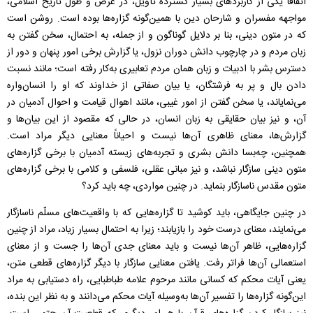
اتفاقاً یکی از کاربردهای بسیار گسترده تأویل، در عرض و طول تاریخ اسلامی،
مواجهه مفسران و شارحان دین با همین‌گونه گزاره‌ها بوده است. روشن است
که در متون دینی، بنا بر دلایل گوناگون و از جمله، به احتمال، سخن گفتن به
زبان مردم و در چارچوب دانش دوران نزول، یا گزارش برخی امور پنهان و دور از
دسترس بشر با ادبیات و زبان همان مردم تعابیری به‌کار رفته است؛ مانند نسبت
دادن بال و پر به فرشتگان، یا بیان صفاتی از خداوند که او را انسان‌واره
می‌نمایاند، یا سخن گفتن از امور غیبی، مانند اهوال قیامت و احوال آدمیان در
آن، و نیز بیان حقایقی به زبان انسان، در حالی که مقصود از این بیان‌ها و
گزارش‌ها، معنای ظاهری آن‌ها نیست و احیاناً معنایی دیگر مراد است.
همچنین، چه‌بسا دانش بشری و تجربه‌های زیسته آدمیان با برخی گزاره‌های
متون دینی سازگار نباشد، و نیز مبانی عقلی، فلسفی و کلامی با برخی گزاره‌های
متون مقدس ناسازگار بنماید. در چنین مواردی، چه باید کرد؟
در چنین جایگاهی، باید کوشید تا گزاره‌هایی که با واقعیت‌های مسلّم ناسازگار
می‌نمایند، معنای درست خود را بازیابند؛ زیرا به احتمال بسیار زیاد، مراد از چنین
گزاره‌هایی، ظاهر آن‌ها نیست و باید معنای جدی آن‌ها را جست و از معنای
استعمالی آن‌ها فراتر رفت. یافتن معنایی سازگار با دیگر گزاره‌های قطعی متن،
یعنی آیات محکم که کسانی مانند مرحوم علامه طباطبایی، راه دستیابی به مراد
این‌گونه گزاره‌ها را تفسیر آن‌ها به‌وسیله آیات محکم می‌دانند و به نظر این بنده،