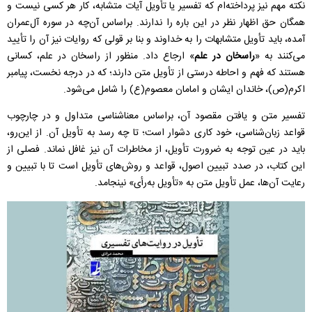
نکته‌ مهم نیز پرداخته‌ام که تفسیر یا تأویل آیات متشابه، کار هر کسی نیست و
همگان حق اظهار نظر در این باره را ندارند. براساس آن‌چه در سوره‌ آل‌عمران
آمده، باید تأویل متشابهات را به خداوند و بنا بر قولی که روایات نیز آن را تأیید
می‌کنند به «
راسخان در علم
» ارجاع داد. منظور از راسخان در علم، کسانی
هستند که فهم و احاطه‌ درستی از تأویل متن دارند؛ که در درجه‌ نخست، پیامبر
اکرم(ص)، خاندان ایشان و امامان معصوم(ع) را شامل می‌شود.
تفسیر متن و یافتن مقصود آن، براساس معناشناسی متداول و در چارچوب
قواعد زبان‌شناسی، خود کاری دشوار است؛ تا چه رسد به تأویل آن. از این‌رو،
باید در عین توجه به ضرورت تأویل، از مخاطرات آن نیز غافل نماند. فصلی از
این کتاب، در صدد تبیین اصول، قواعد و روش‌های تأویل است تا با تبیین و
رعایت آن‌ها، عمل تأویل متن به «تأویل به‌رأی» نینجامد.