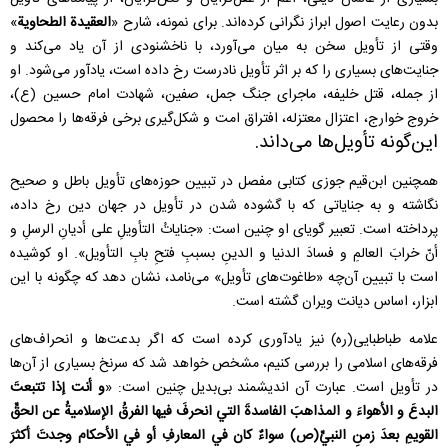
بدون رعایت اصول ابراز نگرانی کرده‌اند. برای نمونه، شارح «
العقیدة الطحاویة
»
وقتی از تأویل سخن به میان می‌آورد، با ناخشنودی از آن یاد می‌کند و
جنایت‌های بسیاری را که بر اثر تأویل نادرست رخ داده است، یادآور می‌شود. او
از جمله، قتل خلیفه، ماجرای جنگ جمل، صفین، شهادت امام حسین (ع)،
خروج خوارج، اعتزال معتزله، افتراق امت و شکل‌گیری برخی فرقه‌ها را محصول
این‌گونه تأویل‌ها می‌داند.
همچنین ابن‌قیم جوزی کتابی مفصل در تبیین حوزه‌های تأویل باطل و صحیح
نگاشته و به جنایاتی که با گشوده شدن در تأویل در جهان دین رخ داده،
پرداخته است. تعبیر گویای او چنین است: «جناياتُ التأويلِ على أديانِ الرسلِ و
أنّ خرابَ العالمِ و فسادَ الدنيا و الدينِ بسببِ فتحِ بابِ التأويل». او کوشیده
است با تبیین آن‌چه «طاغوت‌های تأویل» می‌نامد، نشان دهد که چگونه با این
ابزار، اساس دیانت ویران گشته است.
علامه طباطبایی(ره) نیز یادآوری کرده است که اگر بدعت‌ها و انحراف‌های
فرقه‌های اسلامی را بررسی کنیم، مشخص خواهد شد که سرنخ بسیاری از آن‌ها
در تأویل است. عبارت آن اندیشمند بی‌بدیل چنین است: «
و أنت إذا تتبعتَ
البدعَ و الأهواءَ و المذاهبَ الفاسدةَ التي انحرفَ فيها الفرقُ الإسلاميةُ عن الحقِّ
القويمِ بعدَ زمنِ النبيِّ(ص) سواءٌ كان في المعارفِ أو في الأحكام وجدتَ أكثرَ