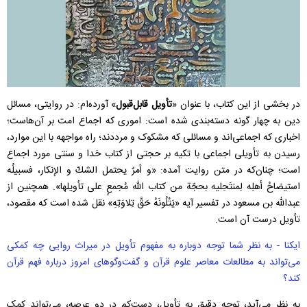
در بخشی از این کتاب، با عنوان «
تأویل قابل‌قبول
» آورده‌ام: در روایتی، مسائل
دین به چهار گونه دسته‌بندی شده است: اموری که اجماع امت بر آن‌هاست؛
اخباری که اجماعی‌اند و مسائلی که مشکوک و مرددند؛ راه مواجهه با این موارد،
رسیدن به تأویلی اجماعی با تکیه بر حجتی از کتاب خدا و سنتی مورد اجماع
است؛ چنان‌که در متن روایت آمده: «و أمرٌ يحتمل الشكّ و الإنكار، فسبيلُه
استيضاحُ أهلِه لِمنتَحِليه بحجّة من كتاب الله مُجمعٍ على تأويلها». همچنین از
عبدالله بن مسعود در تفسیر آیه‌ «يَتْلُونَهُ حَقَّ تِلاوَتِهِ» نقل شده است که مقصود،
تأویل درست آن است.
ایکنا - به نظر شما توجه دوباره به مفهوم تأویل در میراث روایی چه کمکی
می‌تواند به مطالعات معاصر علوم قرآن و گفت‌وگوهای امروز درباره فهم قرآن
کند؟
به نظر می‌آید، توجه دقیق به تأویل، دست‌کم در دو عرصه، می‌تواند کمک