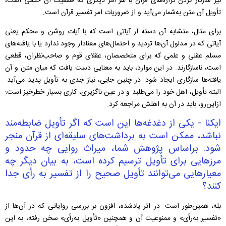
نیز سازگار کردن گزاره‌های قرآن با هر امر دیگری که قطعیت آن حتمی است،
تأویل آن متن به‌شمار می‌آید و از ضروریات امر تفسیر قرآن است.
برای مثال، متشابه آن دسته از آیاتی است که با آیات روشن و محکم یعنی
آیاتی که در مدلول آن‌ها تردید و احتمال‌های معنادار وجود ندارد یا با یافته‌های
مسلم عقلی و علمی که برای متخصصان، عقلای قوم و صاحب‌نظران، قطعی
است، ناسازگارند. در این موارد، باید به معنایی دست یافت که میان متن و آن
یافته‌ها سازگاری ایجاد شود. در چنین جایی، نیاز جدی به تأویل پدید می‌آید.
البته تأویل، اهل خود را می‌طلبد و در عین ناگزیری، کاری بسیار خطرخیز است؛
ازاین‌رو، باید در آن به اهلش مراجعه کرد.
ایکنا - یکی از دغدغه‌ها این است که اگر تأویل ضابطه‌مند
نباشد، ممکن است به برداشت‌های سلیقه‌ای از قرآن منجر
شود. براساس پژوهش شما، میراث روایی چه حدود و
مرزهایی برای تأویل ترسیم کرده است، به بیان دیگر چه
معیارهایی می‌توانند تأویل صحیح را از تفسیر به رأی جدا
کنند؟
بله، همین‌طور است. در اثر یادشده، افزون بر بررسی روایاتی که در آن‌ها از
«تفسیر به‌رأی» و ممنوعیت آن و همچنین «تأویل به‌رأی» سخن رفته، به این