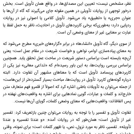
نظر، مشخص نیست؛ تعیین این مصداق‌ها، در واقع همان تأویل است. بخش
درخور توجهی از روایات تأویلی در همین مقوله جای می‌گیرند که گاه از آن‌ها با
عنوان «جری» یا «تطبیق» یاد می‌شود. تأویل کلامی یا اصولی نیز در روایات
ردپایی دارد؛ به‌طوری‌که برخی کاربردهای تأویل در احادیث، ناظر به حمل لفظ یا
عبارت بر معنایی غیر از معنای وضعی آن است.
از سوی دیگر، گاه تأویل «انشاءها» در برابر «گزاره‌های خبری» مطرح می‌شود که
به معنای پیاده‌سازی اوامر، نواهی و خواست شریعت در مقام عمل است؛ یعنی
آن‌چه بایسته است براساس دستور شریعت در ساحت عمل تحقق یابد. همچنین
براساس بررسی روایت‌ها، به این باور رسیده‌ام که «تداعی معانی» نیز یکی از
کاربردهای پربسامد تأویل است که با معناهای مشهور آن تفاوت دارد. البته
درباره‌ گونه‌های کاربرد تأویل در روایت‌ها، مباحث بسیار گسترده‌تر از این‌هاست؛
از جمله می‌توان به تأویلات باطنی اشاره کرد که اصولاً از قلمرو فهم متعارف متن
خارج‌اند و کلمات و عبارات، گویی نمادهایی برای اشاره به واقعیت‌های نهفته در
پس الفاظ‌اند؛ واقعیت‌هایی که معنای وضعی کلمات، گویای آن‌ها نیست.
تفاوت تأویل و تفسیر را با توجه به روایات می‌توان چنین بازتعریف کرد: تفسیر
غیر از تأویل است؛ همان‌طور که در روایات آمده: «و عندنا تفسیره و عندنا
تأویله». تفسیر، ناظر به مورد نزول، نص، یا ظهور کلمات است؛ برای نمونه، وقتی