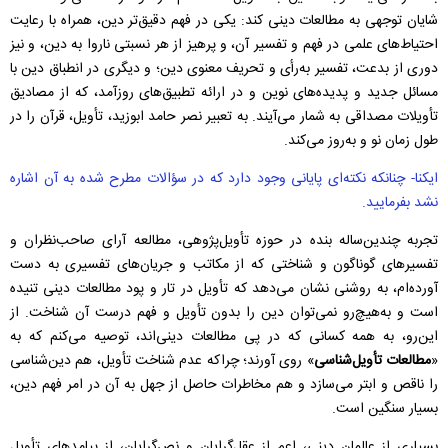
شایان توجهی به مطالعات دینی کند: یکی در فهم دقیق‌تر دین، همراه با رعایت
احتیاط‌های علمی در فهم و تفسیر آن، و پرهیز از هر نسبتی ناروا به دین، و نیز
دوری از بدعت، تفسیر به‌رأی و تحریف معنوی دین؛ و دیگری در انطباق دین با
مسائل جدید و پدیده‌های نوین و در ارائه تطبیق‌های روزآمد، که از مصادیق
تأویلات مصداقی به‌ شمار می‌آیند. به تعبیر نصر حامد ابوزید، تأویل، قرآن را در
طول زمان نو و به‌روز می‌کند.
ایکنا- چنانکه نکته‌ای پایانی وجود دارد که در سؤالات مطرح شده به آن اشاره
نشد بفرمایید.
تجربه‌ چندین‌ساله‌ بنده در حوزه‌ تأویل‌پژوهی، مطالعه‌ آرای صاحب‌نظران و
تفسیرهای گوناگون و شناختی که از مکاتب و جریان‌های تفسیری به دست
آورده‌ام، به‌ روشنی نشان می‌دهد که تأویل در تار و پود مطالعات دینی تنیده
است و به‌هیچ‌رو نمی‌توان دین را بدون تأویل و فهم درست آن شناخت. از
این‌رو، به همه‌ کسانی که در پی مطالعات دینی‌اند، توصیه می‌کنم که به
«
مطالعات تأویل‌شناسی
» روی آورند؛ چراکه عدم شناخت تأویل، هم دین‌شناسی
را ناقص و ابتر می‌سازد و هم مخاطرات حاصل از جهل به آن در امر فهم دین،
بسیار سنگین است.
بسیاری از عالمان دینی، اعم از عقل‌گرایان و نص‌گرایان، از پیامدهای تأویل