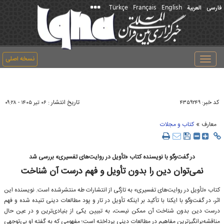
Türkçe
Français
English
فارسی
العربیة
نسخه اصلی
Toggle
navigation
کد خبر:
تاریخ انتشار :
۴۳۵۹۲۴۹
۰۶ تير ۱۴۰۵ - ۰۹:۲۸
»
معارف
کتاب و مجلات
در گفت‌وگو با نویسنده کتاب «تأویل در روایت‌های تفسیری» بررسی شد
نمی‌توان دین را بدون تأویل و فهم درست آن شناخت
کتاب «تأویل در روایت‌های تفسیری» به تازگی از انتشارات طه منتشرشده‌ است. نویسنده این
اثر، در گفت‌وگو با ایکنا با تأکید بر اینکه تأویل در تار و پود مطالعات دینی تنیده شده و فهم
درست دین بدون شناخت آن ممکن نیست، به تبیین یکی از بنیادی‌ترین و در عین حال
مناقشه‌برانگیزترین مفاهیم در مطالعات دینی پرداخته است؛ مفهومی که به گفته او بی‌توجهی