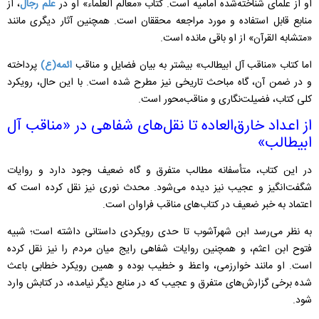
او از علمای شناخته‌شده امامیه است. کتاب «معالم العلماء» او در
علم رجال
، از
منابع قابل استفاده و مورد مراجعه محققان است. همچنین آثار دیگری مانند
«متشابه القرآن» از او باقی مانده است.
اما کتاب «مناقب آل ابیطالب» بیشتر به بیان فضایل و مناقب
ائمه(ع)
پرداخته
و در ضمن آن، گاه مباحث تاریخی نیز مطرح شده است. با این حال، رویکرد
کلی کتاب، فضیلت‌نگاری و مناقب‌محور است.
از اعداد خارق‌العاده تا نقل‌های شفاهی در «مناقب آل‌
ابیطالب»
در این کتاب، متأسفانه مطالب متفرق و گاه ضعیف وجود دارد و روایات
شگفت‌انگیز و عجیب نیز دیده می‌شود. محدث نوری نیز نقل کرده است که
اعتماد به خبر ضعیف در کتاب‌های مناقب فراوان است.
به نظر می‌رسد ابن شهرآشوب تا حدی رویکردی داستانی داشته است؛ شبیه
فتوح ابن اعثم، و همچنین روایات شفاهی رایج میان مردم را نیز نقل کرده
است. او مانند خوارزمی، واعظ و خطیب بوده و همین رویکرد خطابی باعث
شده برخی گزارش‌های متفرق و عجیب که در منابع دیگر نیامده، در کتابش وارد
شود.