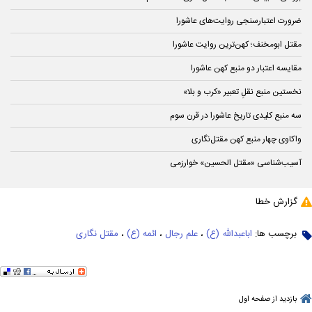
ضرورت اعتبارسنجی روایت‌های عاشورا
مقتل ابومخنف؛ کهن‌ترین روایت عاشورا
مقایسه اعتبار دو منبع کهن عاشورا
نخستین منبع نقلِ تعبیر «کرب و بلا»
سه منبع کلیدی تاریخ عاشورا در قرن سوم
واکاوی چهار منبع کهن مقتل‌نگاری
آسیب‌شناسی «مقتل الحسین» خوارزمی
گزارش خطا
برچسب ها:
اباعبدالله (ع)
،
علم رجال
،
ائمه (ع)
،
مقتل نگاری
بازدید از صفحه اول