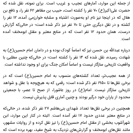
از جمله این موارد، آمارهای عجیب و غریب است. برای نمونه، نقل شده که
حضرت علی‌اکبر(ع) ۷۰ نفر را کشته است، حبیب بن مظاهر ۶۲ نفر را، و نافع بن
هلال که در اینجا نیز نام او به‌صورت اشتباه و مشابه خوارزمی آمده، ۱۲ نفر را
کشته و در نقل دیگری حتی تا ۷۰ نفر نیز ذکر شده است؛ در حالی‌که گزارش
درست، همان حدود ۱۲ نفر است که در منابع معتبر و مقتل ابومخنف آمده
است.
درباره عبدالله بن حسن نیز که اساساً کودک بوده و در دامان امام حسین(ع) به
شهادت رسیده، نقل شده که ۱۴ نفر را کشته است؛ در حالی‌که چنین مطلبی با
واقعیت تاریخی سازگار نیست و اساساً امکان جنگ برای او وجود نداشته است.
از همه عجیب‌تر، تعداد کشته‌های منسوب به امام حسین(ع) است که در
برخی نقل‌ها تا ۱۹۵۰ نفر ذکر شده است؛ رقمی که به هیچ‌وجه با عقل و شواهد
تاریخی سازگار نیست. امام(ع) در روز عاشورا، از صبح تا عصر، با جمعیتی
محدود از یاران خود درگیر بودند و چنین آماری قابل پذیرش نیست.
همچنین در برخی نقل‌ها تعداد شهدای بنی‌هاشم ۲۷ نفر ذکر شده، در حالی‌که
در منابع معتبر عددی حدود ۱۷ نفر آمده است. البته در کنار این موارد، ابن
شهرآشوب بخشی از مقتل امام حسین(ع) را نیز نقل کرده و از روایات مشهور،
مانند نقل‌های ابومخنف و گزارش‌های نزدیک به شیخ مفید، بهره برده است که