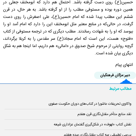
حسین(ع) روی دست گرفته باشد. احتمال هم دارد که ابومخنف جعلی در
همین دوره بوده و مستوفی مطلب را از او گرفته باشد. به هر حال، در قرن
ششم این مطلب پیدا شده که امام حسین(ع)، علی اصغرش را روی دست
گرفت، در حالی‌که در منابع معتبر مثل ابومخنف این را دارد که امام آمد او را
ببوسد که او را به شهادت رساندند. مطلب دیگری که در ترجمه مستوفی از کتاب
«فتوح» هست، این است که امام سجاد(ع) سر مقدس را به کربلا برگرداند،
گرچه روایتی از مرحوم شیخ صدوق در «امالی» هم داریم، اما اینجا هم به شکل
دیگری بیان شده است.
انتهای پیام
دبیر:
مژگان فرهنگیان
مطالب مرتبط
واکاوی تحریفات عاشورا در کتاب‌های دوران حکومت صفوی
نقد منابع متأخر مقتل‌نگاری قرن هفتم
نقش کتاب «لهوف» در شکل‌گیری گفتمان عزاداری شیعه
بررسی تطبیقی سه کتاب مقتل‌نگاری سده هفتم