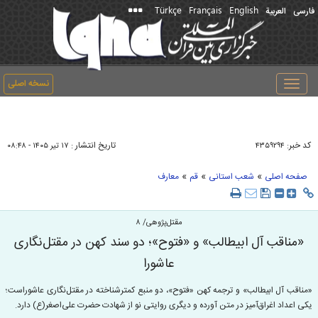
Türkçe
Français
English
فارسی
العربیة
نسخه اصلی
Toggle
navigation
کد خبر:
تاریخ انتشار :
۴۳۵۹۲۹۴
۱۷ تير ۱۴۰۵ - ۰۸:۴۸
»
»
»
صفحه اصلی
شعب استانی
قم
معارف
مقتل‌پژوهی/ ۸
«مناقب آل ابیطالب» و «فتوح»؛ دو سند کهن در مقتل‌نگاری
عاشورا
«مناقب آل ابیطالب» و ترجمه کهن «فتوح»، دو منبع کمترشناخته در مقتل‌نگاری عاشوراست؛
یکی اعداد اغراق‌آمیز در متن آورده و دیگری روایتی نو از شهادت حضرت علی‌اصغر(ع) دارد.