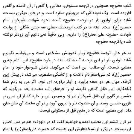
کتاب «فتوح» همچنین در ترجمه مستوفی، مطالبی را گاهی از آن کاسته و گاهی
افزوده است. یک نمونه‌اش که می‌بینیم متفرد است و در جای دیگری نیست،
شاید برای اولین بار در ترجمه «فتوح» آمده، نحوه شهادت شیرخوار امام
حسین(ع) است. البته ما در کتاب ابومخنف جعلی هم چنین شکلی از روایت
شهادت حضرت علی‌اصغر(ع) را داریم، ولی دقیقاً نمی‌دانیم آن زودتر نوشته
شده یا ترجمه «فتوح».
به هر حال، ترجمه «فتوح» زمان تدوینش مشخص است و می‌توانیم بگوییم
شاید اولین بار در این ترجمه آمده، که البته در خود «فتوح» ابن اعثم چنین
مطلبی نیست. آن مطلب این است که می‌گوید: «طفل شیرخوار خود را امام
حسین(ع)، که علی‌اصغر نام داشت و از تشنگی مضطرب می‌شد، در پیش زین
گرفته، میان هر دو صف برآورد و آواز برآورد: ای قوم، اگر من به زعم شما
گناهکارم، این طفل گناهی نکرده، او را جرعه‌ای آب دهید.» بعد می‌گوید که
دشمن بر گلوی آن طفل شیرخوار تیر زد و سپس این را دارد که از آن سوی بر
بازوی حسین رسید و آن حضرت تیر را بیرون آورد و در آن ساعت آن طفل جان
داد. این مطلبی است که در منابع قبل از مستوفی نیست.
در قرن ششم این مطلب آمده و خواهیم گفت که در «لهوف» هم در متن اصلی
آن نیست. در یکی از نسخه‌هایش این هست که حضرت علی‌اصغر(ع) را امام