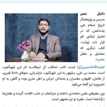
دانیال بصیر
مدرس و پژوهشگر
تاریخ اسلام طی
یادداشتی که در
اختیار ایکنای قم
قرار داد، نوشت:
کتاب دیگری که
مشتمل بر مقتل
حضرت
اباعبدالله‌الحسین(ع)
است، کتاب «مناقب آل ابیطالب» اثر ابن شهرآشوب
است. محمد بن علی، مشهور به ابن شهرآشوب مازندرانی، متوفای ۵۸۸ قمری،
از عالمان، فقیهان، مفسران و محدثان ایرانی و اهل ساری بوده و گاهی به او
«سَروی» نیز گفته می‌شود.
وی سفرهای علمی متعددی داشته و سرانجام در حلب اقامت گزیده و همان‌جا
درگذشته است. مقبره او نیز مشهور است.