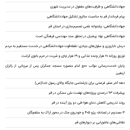
جهاددانشگاهی و ظرفیت‌های مغفول در مدیریت شهری
پیام فرماندار قم به مناسبت سالروز تشکیل جهاددانشگاهی
جهاددانشگاهی؛ پشتوانه علمی تصمیم‌سازی در استان قم
جهاددانشگاهی نهاد پیشران در تحقق سند مهندسی فرهنگی است
درمان ناباروری و سلول‌های بنیادی؛ نقطه‌قوت جهاددانشگاهی در خدمت مستقیم به مردم
توزیع روزانه ۲۰ هزار وعده غذایی و ۲۹ هزار چای و شربت در حرم بانوی کرامت
پایان خدمت‌رسانی موکب «مع امام منصور» مسجد جمکران پس از میزبانی از زائران
اربعین
دهه آخر صفر، فرصتی برای بازشناسی جایگاه والای رسول خدا(ص)
پیشرفت ۹۳ درصدی پروژه‌های نهضت ملی مسکن در قم
روند تدریجی کاهش دمای هوا طی دو روز آینده در قم
۳ مصدوم در تصادف پژو ۴۰۵ و خودروی جک در محور اراک به سلفچگان
نقاشی‌های عاشورایی بر دیوار‌های قم