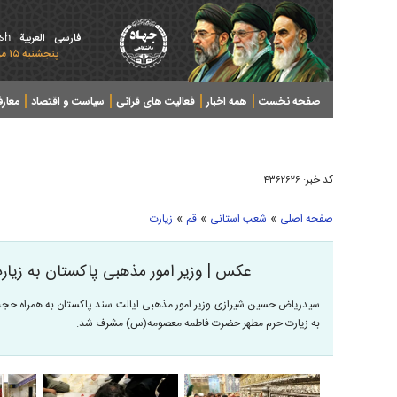
ish
فارسی
العربیة
پنجشنبه ۱۵ مرداد ۱۴۰۵ - 2026 August 06
صفحه نخست
همه اخبار
فعالیت های قرآنی
سیاست و اقتصاد
معار
کد خبر:
۴۳۶۲۶۲۶
»
»
»
صفحه اصلی
شعب استانی
قم
زیارت
عکس | وزیر امور مذهبی پاکستان به زیا
سیدریاض حسین شیرازی وزیر امور مذهبی ایالت سند پاکستان به همراه حجت
به زیارت حرم مطهر حضرت فاطمه معصومه(س) مشرف شد.