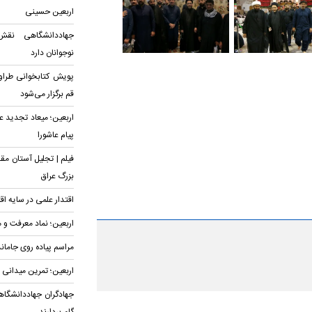
اربعین حسینی
جهاددانشگاهی نقش
نوجوانان دارد
پویش کتابخوانی طراوت
قم برگزار می‌شود
اربعین؛ میعاد تجدید ع
پیام عاشورا
فیلم | تجلیل آستان مق
بزرگ عراق
اقتدار علمی در سایه اق
اربعین؛ نماد معرفت و 
مراسم پیاده روی جامان
اربعین؛ تمرین میدانی
جهادگران جهاددانشگاهی