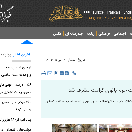
Türkçe
Français
Engl
ف
اجتماعی
فرهنگی
زیارت
چندرسانه ای
عکس
آخرین اخبار
پربازدید
تاریخ انتشار :
۱۶ تير ۱۴۰۵ - ۰۰:۰۶
اربعین امسال؛ صحنه ع
و وحدت امت اسلامی
۵۶ درصد فوتی‌ها
رت حرم بانوی کرامت مشرف شد
موتورسیکلت تشکیل می
‌الاسلام سیدشهنشاه حسین نقوی از خطبای برجسته پاکستان
۲۵۰ موکب طی مسیر 
رسانی کردند
پذیرایی از ۱۸۰ هزار زائر اربعین در مسجد جمکران
موکب‌های شهدای دانش