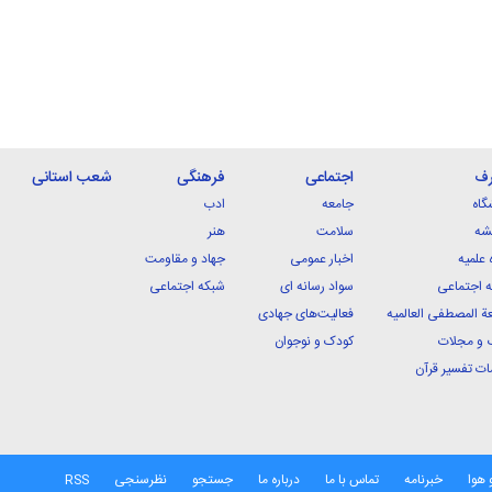
رف
اجتماعی
فرهنگی
شعب استانی
گاه
جامعه
ادب
شه
سلامت
هنر
 علمیه
اخبار عمومی
جهاد و مقاومت
 اجتماعی
سواد رسانه ای
شبکه اجتماعی
ة المصطفی العالمیه
فعالیت‌های جهادی
 و مجلات
کودک و نوجوان
ت تفسیر قرآن
 هوا
خبرنامه
تماس با ما
درباره ما
جستجو
نظرسنجی
RSS