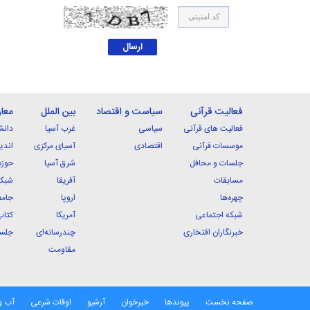
فعالیت قرآنی
سیاست و اقتصاد
بین الملل
معا
فعالیت های قرآنی
سیاسی
غرب آسیا
دانش
موسسات قرآنی
اقتصادی
آسیای مرکزی
اندی
جلسات و محافل
شرق آسیا
حوزه
مسابقات
آفریقا
شبکه
چهره‌ها
اروپا
جامع
شبکه اجتماعی
آمریکا
کتاب
خبرنگاران افتخاری
چندرسانه‌ای
جلسا
مقاومت
صفحه نخست
پیوندها
خبرخوان
آرشیو
اوقات شرعی
آب و