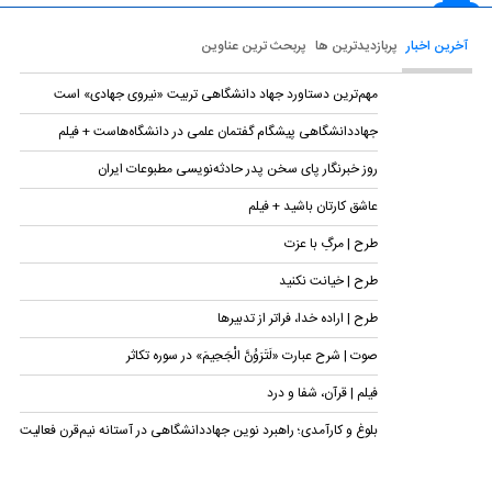
آخرین اخبار
پربازدیدترین ها
پربحث ترین عناوین
مهم‌ترین دستاورد جهاد دانشگاهی تربیت «نیروی جهادی» است
جهاددانشگاهی پیشگام گفتمان علمی در دانشگاه‌هاست + فیلم
روز خبرنگار پای سخن پدر حادثه‌نویسی مطبوعات ایران
عاشق کارتان باشید + فیلم
طرح | مرگِ با عزت
طرح | خیانت نکنید
طرح | اراده خدا، فراتر از تدبیرها
صوت | شرح عبارت «لَتَرَوُنَّ الْجَحِیمَ» در سوره تکاثر
فیلم | قرآن، شفا و درد
بلوغ و کارآمدی؛ راهبرد نوین جهاددانشگاهی در آستانه نیم‌قرن فعالیت