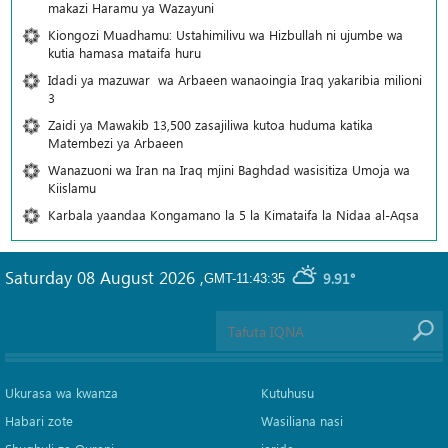
makazi Haramu ya Wazayuni
Kiongozi Muadhamu: Ustahimilivu wa Hizbullah ni ujumbe wa
kutia hamasa mataifa huru
Idadi ya mazuwar wa Arbaeen wanaoingia Iraq yakaribia milioni
3
Zaidi ya Mawakib 13,500 zasajiliwa kutoa huduma katika
Matembezi ya Arbaeen
Wanazuoni wa Iran na Iraq mjini Baghdad wasisitiza Umoja wa
Kiislamu
Karbala yaandaa Kongamano la 5 la Kimataifa la Nidaa al-Aqsa
Saturday 08 August 2026
,
9.91°
GMT-11:43:35
Ukurasa wa kwanza
Kutuhusu
Habari zote
Wasiliana nasi