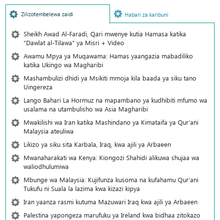
Zilizotembelewa zaidi
Habari za karibuni
Sheikh Awad Al-Faradi, Qari mwenye kutia Hamasa katika
“Dawlat al-Tilawa” ya Misri + Video
Awamu Mpya ya Muqawama: Hamas yaangazia mabadiliko
katika Ukingo wa Magharibi
Mashambulizi dhidi ya Msikiti mmoja kila baada ya siku tano
Uingereza
Lango Bahari La Hormuz na mapambano ya kudhibiti mfumo wa
usalama na utambulisho wa Asia Magharibi
Mwakilishi wa Iran katika Mashindano ya Kimataifa ya Qur’ani
Malaysia ateuliwa
Likizo ya siku sita Karbala, Iraq, kwa ajili ya Arbaeen
Mwanaharakati wa Kenya: Kiongozi Shahidi alikuwa shujaa wa
waliodhulumiwa
Mbunge wa Malaysia: Kujifunza kusoma na kufahamu Qur’ani
Tukufu ni Suala la lazima kwa kizazi kipya
Iran yaanza rasmi kutuma Mazuwari Iraq kwa ajili ya Arbaeen
Palestina yapongeza marufuku ya Ireland kwa bidhaa zitokazo