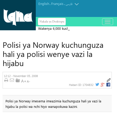
English
Français
.
.
فارسی
Nakala ya Desktopu
باز
و
Wakenya 6,000 kushiriki katika Ibada
بسته
کردن
ya Hija
منو
Polisi ya Norway kuchunguza
hali ya polisi wenye vazi la
hijabu
12:12 - November 05, 2008
Habari ID:
1704832
Polisi ya Norway imesema imeazimia kuchunguza hali ya vazi la
hijabu la polisi wa nchi hiyo wanapokuwa kazini.