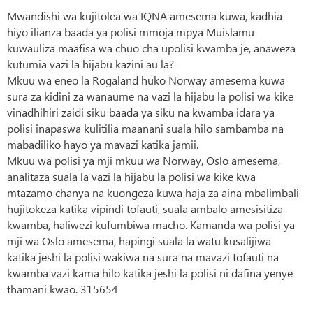
Mwandishi wa kujitolea wa IQNA amesema kuwa, kadhia
hiyo ilianza baada ya polisi mmoja mpya Muislamu
kuwauliza maafisa wa chuo cha upolisi kwamba je, anaweza
kutumia vazi la hijabu kazini au la?
Mkuu wa eneo la Rogaland huko Norway amesema kuwa
sura za kidini za wanaume na vazi la hijabu la polisi wa kike
vinadhihiri zaidi siku baada ya siku na kwamba idara ya
polisi inapaswa kulitilia maanani suala hilo sambamba na
mabadiliko hayo ya mavazi katika jamii.
Mkuu wa polisi ya mji mkuu wa Norway, Oslo amesema,
analitaza suala la vazi la hijabu la polisi wa kike kwa
mtazamo chanya na kuongeza kuwa haja za aina mbalimbali
hujitokeza katika vipindi tofauti, suala ambalo amesisitiza
kwamba, haliwezi kufumbiwa macho. Kamanda wa polisi ya
mji wa Oslo amesema, hapingi suala la watu kusalijiwa
katika jeshi la polisi wakiwa na sura na mavazi tofauti na
kwamba vazi kama hilo katika jeshi la polisi ni dafina yenye
thamani kwao. 315654