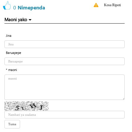
Kosa Ripoti
0
Nimependa
Maoni yako
Jina
Baruapepe
* maoni