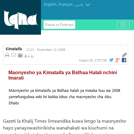
English
Français
.
.
فارسی
Nakala ya Desktopu
باز
و
بسته
کردن
منو
Kimataifa
12:15 - November 13, 2008
Habari ID:
1707790
Maonyesho ya Kimataifa ya Bidhaa Halali nchini
Imarati
Maonyesho ya kimataifa ya Bidhaa halali ya mwaka huu wa 2008
yamefunguliwa wiki hii katika kituo cha maonyesho cha Abu
Dhabi.
Gazeti la Khalij Times limeandika kuwa lengo la maonyesho
hayo yanayowashirikisha wanahakati wa kiuchumi na