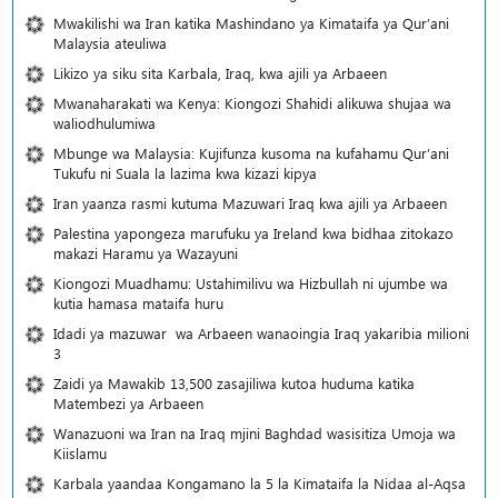
Mwakilishi wa Iran katika Mashindano ya Kimataifa ya Qur’ani
Malaysia ateuliwa
Likizo ya siku sita Karbala, Iraq, kwa ajili ya Arbaeen
Mwanaharakati wa Kenya: Kiongozi Shahidi alikuwa shujaa wa
waliodhulumiwa
Mbunge wa Malaysia: Kujifunza kusoma na kufahamu Qur’ani
Tukufu ni Suala la lazima kwa kizazi kipya
Iran yaanza rasmi kutuma Mazuwari Iraq kwa ajili ya Arbaeen
Palestina yapongeza marufuku ya Ireland kwa bidhaa zitokazo
makazi Haramu ya Wazayuni
Kiongozi Muadhamu: Ustahimilivu wa Hizbullah ni ujumbe wa
kutia hamasa mataifa huru
Idadi ya mazuwar wa Arbaeen wanaoingia Iraq yakaribia milioni
3
Zaidi ya Mawakib 13,500 zasajiliwa kutoa huduma katika
Matembezi ya Arbaeen
Wanazuoni wa Iran na Iraq mjini Baghdad wasisitiza Umoja wa
Kiislamu
Karbala yaandaa Kongamano la 5 la Kimataifa la Nidaa al-Aqsa