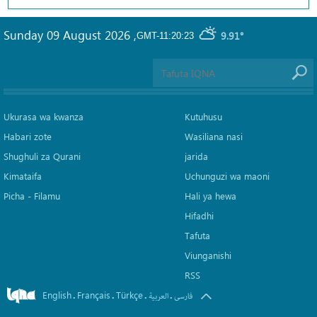
Sunday 09 August 2026
,
9.91°
GMT-11:20:23
Ukurasa wa kwanza
Kutuhusu
Habari zote
Wasiliana nasi
Shughuli za Qurani
jarida
Kimataifa
Uchunguzi wa maoni
Picha‎ - Filamu‎
Hali ya hewa
Hifadhi
Tafuta
Viunganishi
RSS
English
Français
Türkçe
.
.
.
.
فارسی
العربیة