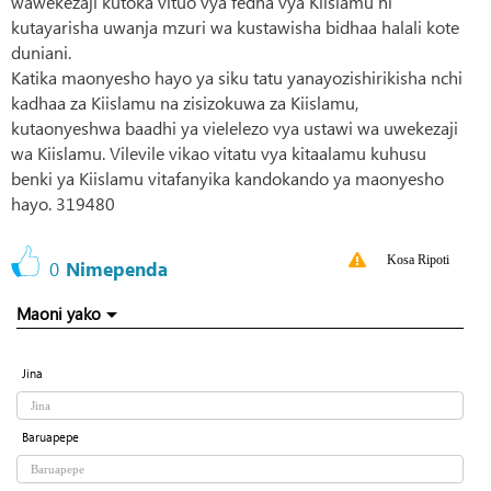
wawekezaji kutoka vituo vya fedha vya Kiislamu ni
kutayarisha uwanja mzuri wa kustawisha bidhaa halali kote
duniani.
Katika maonyesho hayo ya siku tatu yanayozishirikisha nchi
kadhaa za Kiislamu na zisizokuwa za Kiislamu,
kutaonyeshwa baadhi ya vielelezo vya ustawi wa uwekezaji
wa Kiislamu. Vilevile vikao vitatu vya kitaalamu kuhusu
benki ya Kiislamu vitafanyika kandokando ya maonyesho
hayo. 319480
Kosa Ripoti
0
Nimependa
Maoni yako
Jina
Baruapepe