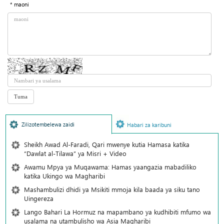
* maoni
Zilizotembelewa zaidi
Habari za karibuni
Sheikh Awad Al-Faradi, Qari mwenye kutia Hamasa katika
“Dawlat al-Tilawa” ya Misri + Video
Awamu Mpya ya Muqawama: Hamas yaangazia mabadiliko
katika Ukingo wa Magharibi
Mashambulizi dhidi ya Msikiti mmoja kila baada ya siku tano
Uingereza
Lango Bahari La Hormuz na mapambano ya kudhibiti mfumo wa
usalama na utambulisho wa Asia Magharibi