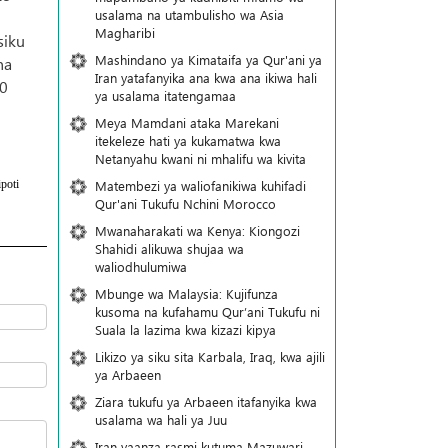
usalama na utambulisho wa Asia
Magharibi
siku
Mashindano ya Kimataifa ya Qur'ani ya
na
Iran yatafanyika ana kwa ana ikiwa hali
10
ya usalama itatengamaa
Meya Mamdani ataka Marekani
itekeleze hati ya kukamatwa kwa
Netanyahu kwani ni mhalifu wa kivita
Matembezi ya waliofanikiwa kuhifadi
poti
Qur'ani Tukufu Nchini Morocco
Mwanaharakati wa Kenya: Kiongozi
Shahidi alikuwa shujaa wa
waliodhulumiwa
Mbunge wa Malaysia: Kujifunza
kusoma na kufahamu Qur’ani Tukufu ni
Suala la lazima kwa kizazi kipya
Likizo ya siku sita Karbala, Iraq, kwa ajili
ya Arbaeen
Ziara tukufu ya Arbaeen itafanyika kwa
usalama wa hali ya Juu
Iran yaanza rasmi kutuma Mazuwari