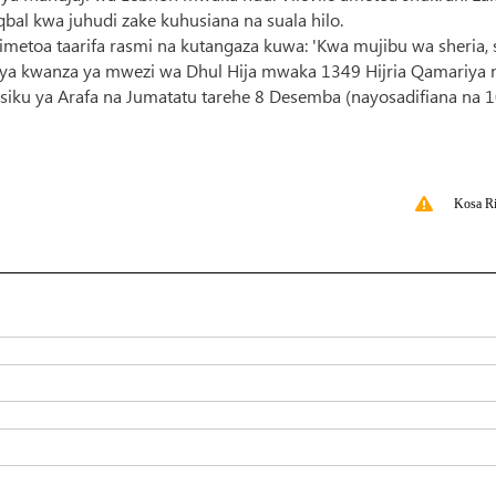
al kwa juhudi zake kuhusiana na suala hilo.
imetoa taarifa rasmi na kutangaza kuwa: 'Kwa mujibu wa sheria, 
ya kwanza ya mwezi wa Dhul Hija mwaka 1349 Hijria Qamariya 
siku ya Arafa na Jumatatu tarehe 8 Desemba (nayosadifiana na 
Kosa Ri