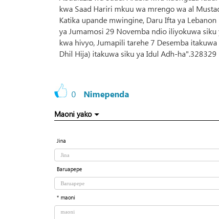
kwa Saad Hariri mkuu wa mrengo wa al Mustaqb
Katika upande mwingine, Daru Ifta ya Lebanon 
ya Jumamosi 29 Novemba ndio iliyokuwa siku 
kwa hivyo, Jumapili tarehe 7 Desemba itakuwa 
Dhil Hija) itakuwa siku ya Idul Adh-ha".328329
0
Nimependa
Maoni yako
Jina
Baruapepe
* maoni