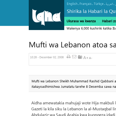
English
Français
Türkçe
.
.
.
.
العربیة
Shirika la Habari la Qu
Ukurasa wa kwanza
Habari z
Wakenya 6,000 kushiriki katika Ib
Mufti wa Lebanon atoa s
10:28 - December 02, 2008
Mufti wa Lebanon Sheikh Muhammad Rashid Qabbani am
itakayoadhimishwa Jumatatu tarehe 8 Desemba sawa na 1
Aidha amewatakia mahujaji wote Hija makbul
Gazeti la kila siku la Lebanon la al-Mustaqba
Abdulaziz wa Saudi Arabia kwa kuongeza idadi