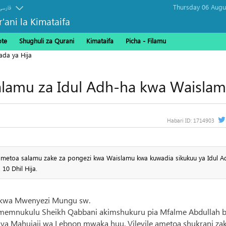
فارسی
r'ani la Kimataifa
ote
Shughuli za Qurani
Kimataifa
Picha‎ - Filamu‎
ada ya Hija
alamu za Idul Adh-ha kwa Waisla
Habari ID:
1714903
etoa salamu zake za pongezi kwa Waislamu kwa kuwadia sikukuu ya Idul A
0 Dhil Hija.
i kwa Mwenyezi Mungu sw.
l limemnukulu Sheikh Qabbani akimshukuru pia Mfalme Abdullah b
 ya Mahujaji wa Lebnon mwaka huu. Vilevile ametoa shukrani za