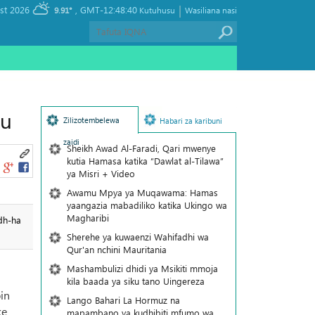
|
, Thursday 06 August 2026
GMT-12:48:40
9.91°
Kutuhusu
Wasiliana nasi
mu
Zilizotembelewa
Habari za karibuni
zaidi
Sheikh Awad Al-Faradi, Qari mwenye
kutia Hamasa katika “Dawlat al-Tilawa”
ya Misri + Video
Awamu Mpya ya Muqawama: Hamas
yaangazia mabadiliko katika Ukingo wa
Magharibi
dh-ha
Sherehe ya kuwaenzi Wahifadhi wa
Qur'an nchini Mauritania
Mashambulizi dhidi ya Msikiti mmoja
kila baada ya siku tano Uingereza
in
Lango Bahari La Hormuz na
ke
mapambano ya kudhibiti mfumo wa