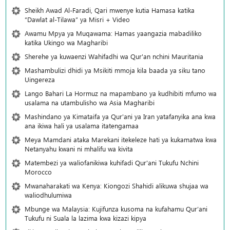
Sheikh Awad Al-Faradi, Qari mwenye kutia Hamasa katika
“Dawlat al-Tilawa” ya Misri + Video
Awamu Mpya ya Muqawama: Hamas yaangazia mabadiliko
katika Ukingo wa Magharibi
Sherehe ya kuwaenzi Wahifadhi wa Qur'an nchini Mauritania
Mashambulizi dhidi ya Msikiti mmoja kila baada ya siku tano
Uingereza
Lango Bahari La Hormuz na mapambano ya kudhibiti mfumo wa
usalama na utambulisho wa Asia Magharibi
Mashindano ya Kimataifa ya Qur'ani ya Iran yatafanyika ana kwa
ana ikiwa hali ya usalama itatengamaa
Meya Mamdani ataka Marekani itekeleze hati ya kukamatwa kwa
Netanyahu kwani ni mhalifu wa kivita
Matembezi ya waliofanikiwa kuhifadi Qur'ani Tukufu Nchini
Morocco
Mwanaharakati wa Kenya: Kiongozi Shahidi alikuwa shujaa wa
waliodhulumiwa
Mbunge wa Malaysia: Kujifunza kusoma na kufahamu Qur’ani
Tukufu ni Suala la lazima kwa kizazi kipya