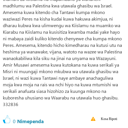
madhlumu wa Palestina kwa utawala ghasibu wa Israel.
Amesema kuwa kitendo cha Tantawi kumpa mkono
waziwazi Peres na kisha kudai kuwa hakuwa akimjua, ni
dharau kubwa kwa ulimwengu wa Kiislamu na muamko wa
Kiarabu na Kiislamu na kusisitiza kwamba madai yake hayo
ni mabaya zaidi kuliko kitendo chenyewe cha kumpa mkono
Peres. Amesema, kitendo hicho kimedharau na kutusi utu na
heshima ya wanawake, vijana, watoto na wazee wa Palestina
wanaokabiliwa kila siku na jinai na unyama wa Wazayuni.
Amir Musawi amesema kuwa kutokana na kuwa serikali ya
Misri ni muungaji mkono mkubwa wa utawala ghasibu wa
Israel, ni wazi kuwa Tantawi naye ambaye anachaguliwa
moja kwa moja na rais wa nchi hiyo na kuwa mtumishi wa
serikali anafuata siasa hizohizo za kuunga mkono na
kuboresha uhusiano wa Waarabu na utawala huo ghasibu.
332836
Kosa Ripoti
0
Nimependa