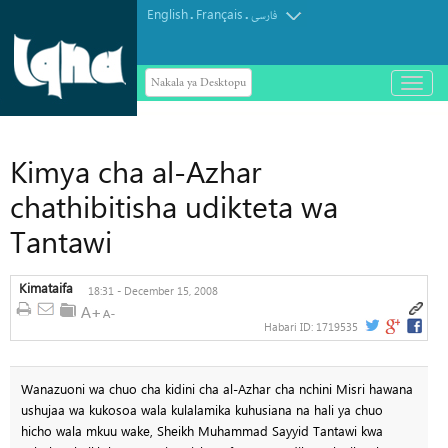
English
Français
.
.
فارسی
Nakala ya Desktopu
باز
و
بسته
کردن
منو
Kimya cha al-Azhar
chathibitisha udikteta wa
Tantawi
Kimataifa
18:31 - December 15, 2008
Habari ID:
1719535
Wanazuoni wa chuo cha kidini cha al-Azhar cha nchini Misri hawana
ushujaa wa kukosoa wala kulalamika kuhusiana na hali ya chuo
hicho wala mkuu wake, Sheikh Muhammad Sayyid Tantawi kwa