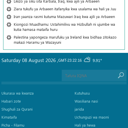
Likizo ya siku sita Karbala, Iraq, kwa ajili ya Arbaeen
Ziara tukufu ya Arbaeen itafanyika kwa usalama wa hali ya Juu
Iran yaanza rasmi kutuma Mazuwari Iraq kwa ajili ya Arbaeen
Kiongozi Muadhamu: Ustahimilivu wa Hizbullah ni ujumbe wa
kutia hamasa mataifa huru
Palestina yapongeza marufuku ya Ireland kwa bidhaa zitokazo
makazi Haramu ya Wazayuni
Saturday 08 August 2026
,
9.91°
GMT-23:22:16
Ukurasa wa kwanza
Kutuhusu
Habari zote
Wasiliana nasi
Shughuli za Qurani
jarida
Kimataifa
Uchunguzi wa maoni
Picha‎ - Filamu‎
Hali ya hewa