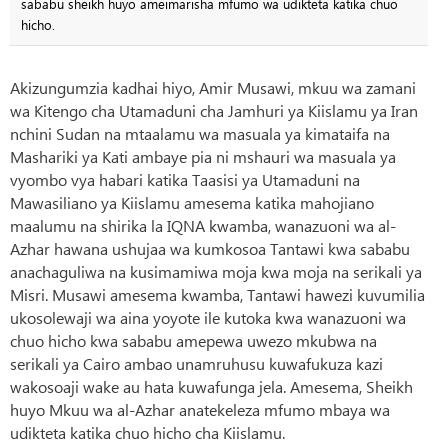
sababu sheikh huyo ameimarisha mfumo wa udikteta katika chuo
hicho.
Akizungumzia kadhai hiyo, Amir Musawi, mkuu wa zamani
wa Kitengo cha Utamaduni cha Jamhuri ya Kiislamu ya Iran
nchini Sudan na mtaalamu wa masuala ya kimataifa na
Mashariki ya Kati ambaye pia ni mshauri wa masuala ya
vyombo vya habari katika Taasisi ya Utamaduni na
Mawasiliano ya Kiislamu amesema katika mahojiano
maalumu na shirika la IQNA kwamba, wanazuoni wa al-
Azhar hawana ushujaa wa kumkosoa Tantawi kwa sababu
anachaguliwa na kusimamiwa moja kwa moja na serikali ya
Misri. Musawi amesema kwamba, Tantawi hawezi kuvumilia
ukosolewaji wa aina yoyote ile kutoka kwa wanazuoni wa
chuo hicho kwa sababu amepewa uwezo mkubwa na
serikali ya Cairo ambao unamruhusu kuwafukuza kazi
wakosoaji wake au hata kuwafunga jela. Amesema, Sheikh
huyo Mkuu wa al-Azhar anatekeleza mfumo mbaya wa
udikteta katika chuo hicho cha Kiislamu.