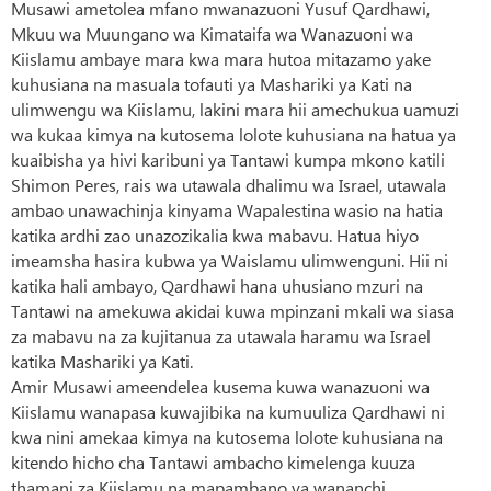
Musawi ametolea mfano mwanazuoni Yusuf Qardhawi,
Mkuu wa Muungano wa Kimataifa wa Wanazuoni wa
Kiislamu ambaye mara kwa mara hutoa mitazamo yake
kuhusiana na masuala tofauti ya Mashariki ya Kati na
ulimwengu wa Kiislamu, lakini mara hii amechukua uamuzi
wa kukaa kimya na kutosema lolote kuhusiana na hatua ya
kuaibisha ya hivi karibuni ya Tantawi kumpa mkono katili
Shimon Peres, rais wa utawala dhalimu wa Israel, utawala
ambao unawachinja kinyama Wapalestina wasio na hatia
katika ardhi zao unazozikalia kwa mabavu. Hatua hiyo
imeamsha hasira kubwa ya Waislamu ulimwenguni. Hii ni
katika hali ambayo, Qardhawi hana uhusiano mzuri na
Tantawi na amekuwa akidai kuwa mpinzani mkali wa siasa
za mabavu na za kujitanua za utawala haramu wa Israel
katika Mashariki ya Kati.
Amir Musawi ameendelea kusema kuwa wanazuoni wa
Kiislamu wanapasa kuwajibika na kumuuliza Qardhawi ni
kwa nini amekaa kimya na kutosema lolote kuhusiana na
kitendo hicho cha Tantawi ambacho kimelenga kuuza
thamani za Kiislamu na mapambano ya wananchi