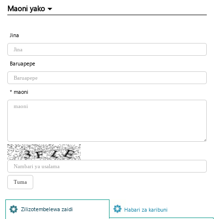
Maoni yako
Jina
Baruapepe
* maoni
Zilizotembelewa zaidi
Habari za karibuni