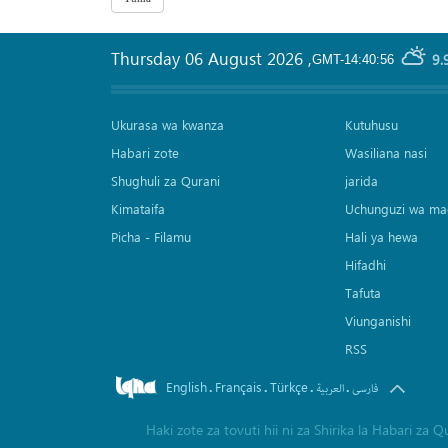
Thursday 06 August 2026
,
9.
GMT-14:40:56
Ukurasa wa kwanza
Kutuhusu
Habari zote
Wasiliana nasi
Shughuli za Qurani
jarida
Kimataifa
Uchunguzi wa ma
Picha‎ - Filamu‎
Hali ya hewa
Hifadhi
Tafuta
Viunganishi
RSS
English
Français
Türkçe
.
.
.
.
فارسی
العربیة
Haki zote za tovuti hii ni za Shirika la Habari z