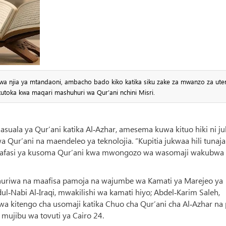
wa njia ya mtandaoni, ambacho bado kiko katika siku zake za mwanzo za uten
toka kwa maqari mashuhuri wa Qur’ani nchini Misri.
uala ya Qur’ani katika Al‑Azhar, amesema kuwa kituo hiki ni j
a Qur’ani na maendeleo ya teknolojia. “Kupitia jukwaa hili tunaja
afasi ya kusoma Qur’ani kwa mwongozo wa wasomaji wakubwa
udhuriwa na maafisa pamoja na wajumbe wa Kamati ya Marejeo ya
l‑Nabi Al‑Iraqi, mwakilishi wa kamati hiyo; Abdel‑Karim Saleh,
a kitengo cha usomaji katika Chuo cha Qur’ani cha Al‑Azhar na 
mujibu wa tovuti ya Cairo 24.