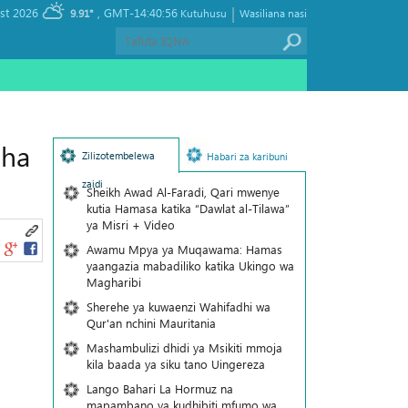
|
, Thursday 06 August 2026
GMT-14:40:56
9.91°
Kutuhusu
Wasiliana nasi
cha
Zilizotembelewa
Habari za karibuni
zaidi
Sheikh Awad Al-Faradi, Qari mwenye
kutia Hamasa katika “Dawlat al-Tilawa”
ya Misri + Video
Awamu Mpya ya Muqawama: Hamas
yaangazia mabadiliko katika Ukingo wa
Magharibi
Sherehe ya kuwaenzi Wahifadhi wa
Qur'an nchini Mauritania
Mashambulizi dhidi ya Msikiti mmoja
kila baada ya siku tano Uingereza
Lango Bahari La Hormuz na
mapambano ya kudhibiti mfumo wa