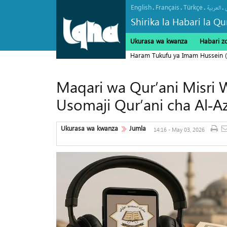
English
Français
Türkçe
.
.
.
.
العربیة
Shirika la Habari la Qu
Ukurasa wa kwanza
Habari z
Haram Tukufu ya Imam Hussein (A
Maqari wa Qur’ani Misri 
Usomaji Qur’ani cha Al‑A
Ukurasa wa kwanza
Jumla
14:16 - May 03, 2026