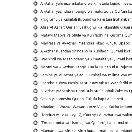
Al-Azhar yahimiza mkutano wa kimataifa kujibu maswa
Al-Azhar yazindua mpango wa mafunzo ya Qur'ani kat
Programu ya Kidijitali Iliyoundwa Pakistani Inahakikish
Afisa Al Azhar: Qur'ani yashughulikia kikamilifu uku
Matawi Mapya ya Shule ya Kuhifadhi na Kusoma Qur’a
Madrasa ya Al-Azhar imeandaa kikao kuhusu Upepo K
Al-Azhar Kuandaa Shindano la Kuhifadhi Qur’ani kwa
Washindi wa Mashindano ya Kimataifa ya Qur’ani kw
Msomi wa Al-Azhar: Lengo Kuu la Qur'an ni Kureje
Semina ya Al-Azhar yajadili uumbaji wa milima kwa 
Sherehe Kubwa Nchini Misri Kuwatukuza Wahifadhi w
Al-Azhar yachapisha ripoti kuhusu Shughuli Zake za 
Oman yasomesha Qur’ani Tukufu kupitia Intaneti
Mtaalamu: Wazazi Wawaongoze Vijana Katika Mitanda
Uzinduzi wa vikao vya Qur'ani vya Al-Azhar kwa walim
"Ensaiklopidia ya Usomaji wa Qur’ani”, hatua muhimu y
Maimamu wa Misikiti Misri kupata mafunzo ya intaneti 