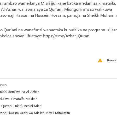
ar ambao wameifanya Misri ijulikane katika medani za kimataifa,
 Al‑Azhar, walisoma aya za Qur’ani. Miongoni mwao walikuwa
somaji Hassan na Hussein Hossam, pamoja na Sheikh Muham
 Qur’ani na wanafunzi wanaotaka kunufaika na programu zijaz
mbelea anwani ifuatayo: https://t.me/Azhar_Quran
Kosa Ri
banon
i 6000 aenziwa na Al-Azhar
induliwa Kimataifa Makkah
Qur'ani Tukufu nchini Misri
nduliwa na Urais wa Misikiti Miwili Mitakatifu