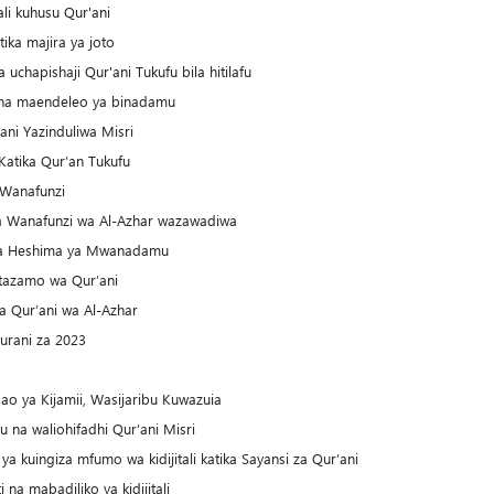
li kuhusu Qur'ani
ika majira ya joto
a uchapishaji Qur'ani Tukufu bila hitilafu
aji na maendeleo ya binadamu
ni Yazinduliwa Misri
atika Qur’an Tukufu
 Wanafunzi
a Wanafunzi wa Al-Azhar wazawadiwa
sha Heshima ya Mwanadamu
mtazamo wa Qur’ani
a Qur’ani wa Al-Azhar
Qurani za 2023
o ya Kijamii, Wasijaribu Kuwazuia
u na waliohifadhi Qur’ani Misri
a kuingiza mfumo wa kidijitali katika Sayansi za Qur’ani
na mabadiliko ya kidijitali