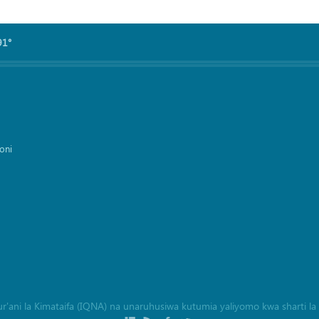
91°
oni
a Qur'ani la Kimataifa (IQNA) na unaruhusiwa kutumia yaliyomo kwa sharti 