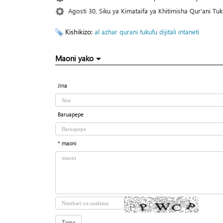
Agosti 30, Siku ya Kimataifa ya Khitimisha Qur'ani Tuk
Kishikizo:
al azhar
qurani tukufu
dijitali
intaneti
Maoni yako
Jina
Baruapepe
* maoni