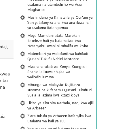
usalama na utambulisho wa Asia
Magharibi
Mashindano ya Kimataifa ya Qur'ani ya
Iran yatafanyika ana kwa ana ikiwa hali
ya usalama itatengamaa
Meya Mamdani ataka Marekani
itekeleze hati ya kukamatwa kwa
Netanyahu kwani ni mhalifu wa kivita
daji,
Matembezi ya waliofanikiwa kuhifadi
Qur'ani Tukufu Nchini Morocco
Mwanaharakati wa Kenya: Kiongozi
Shahidi alikuwa shujaa wa
ukwaa
waliodhulumiwa
ribu
Mbunge wa Malaysia: Kujifunza
 na
kusoma na kufahamu Qur’ani Tukufu ni
Suala la lazima kwa kizazi kipya
Likizo ya siku sita Karbala, Iraq, kwa ajili
ya Arbaeen
Ziara tukufu ya Arbaeen itafanyika kwa
pia
usalama wa hali ya Juu
Iran yaanza rasmi kutuma Mazuwari