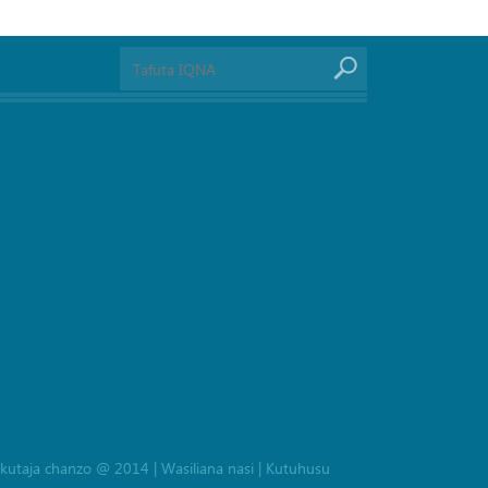
la kutaja chanzo @ 2014
|
Wasiliana nasi
|
Kutuhusu