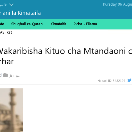
فارسی
r'ani la Kimataifa
ote
Shughuli za Qurani
Kimataifa
Picha‎ - Filamu‎
S) katika Siku ya Arbaeen
Wakaribisha Kituo cha Mtandaoni 
zhar
Habari ID:
3482194