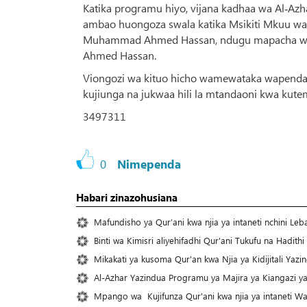
Katika programu hiyo, vijana kadhaa wa Al‑Azh
ambao huongoza swala katika Msikiti Mkuu wa
Muhammad Ahmed Hassan, ndugu mapacha wa
Ahmed Hassan.
Viongozi wa kituo hicho wamewataka wapendao
kujiunga na jukwaa hili la mtandaoni kwa kute
3497311
0
Nimependa
Habari zinazohusiana
Mafundisho ya Qur’ani kwa njia ya intaneti nchini Le
Binti wa Kimisri aliyehifadhi Qur'ani Tukufu na Hadith
Mikakati ya kusoma Qur'an kwa Njia ya Kidijitali Yaz
Al-Azhar Yazindua Programu ya Majira ya Kiangazi ya 
Mpango wa Kujifunza Qur'ani kwa njia ya intaneti Wazi