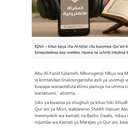
IQNA – Kituo kipya cha Al‑Azhar cha kusomwa Qur’ani k
kimepokelewa kwa mwitikio mpana na ushiriki mkubwa ku
Abu Al‑Yazid Salameh, Mkurugenzi Mkuu wa Mas
la kimtandao linalounganisha asili ya usomaji w
kuwapa wanaotafuta elimu pamoja na umma n
wanazuoni,” alisema.
Siku ya kwanza ya shughuli za kituo hiki ilih
Qur’ani ya Misri, wakiwemo Sheikh Hassan Abdu
mwenyekiti wa kamati; na Bashir Daabs, mkuu w
mjumbe wa Kamati ya Marejeo ya Qur’ani, kwa 