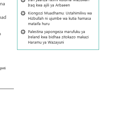
 na
Iraq kwa ajili ya Arbaeen
Kiongozi Muadhamu: Ustahimilivu wa
mad
Hizbullah ni ujumbe wa kutia hamasa
mataifa huru
Palestina yapongeza marufuku ya
o
Ireland kwa bidhaa zitokazo makazi
Haramu ya Wazayuni
poti