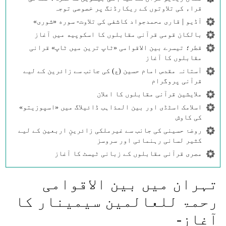
قراء کی تلاوتوں کے ریکارڈنگ پر خصوصی توجہ
آڈیو | قاری محمدجواد کاشفی کی تلاوت- سوره‌‌ «شوری»
بالکان قومی قرآنی مقابلوں کا اسکوپیه میں آغاز
قطر؛ تیسرے بین الاقوامی «ٹاپ ترین میں ٹاپ» قرانی
مقابلوں کا آغاز
آستانہ مقدس امام حسین (ع) کی جانب سے زائرین کے لیے
قرآنی پروگرام
ملایشین قرآنی مقابلوں کا اعلان
اسلامک اسٹڈی اور بین المذاہب ڈائیلاگ میں «اسپوزیتو»
کی کاوش
روضۂ حسینی کی جانب سے غیرملکی زائرینِ اربعین کے لیے
کثیر لسانی رہنمائی اور سروسز
مصری قرآنی مقابلوں کے زبانی ٹیسٹ کا آغاز
تہران میں بين الاقوامی
رحمۃ للعالمين سيمينار كا
آغاز-