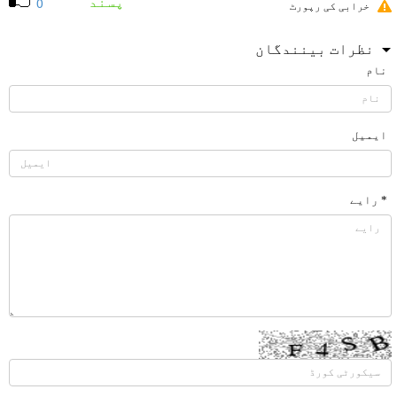
پسند
0
خرابی کی رپورٹ
نظرات بینندگان
نام
ایمیل
* رایے