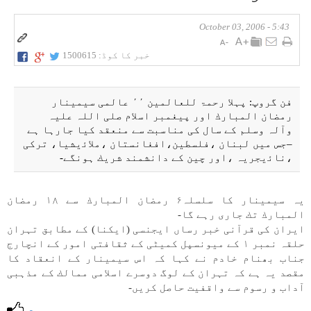
5:43 - October 03, 2006
خبر کا کوڈ:
1500615
فن گروپ: پہلا رحمۃ للعالمين ٬٬ عالمی سيمينار
رمضان المبارك اور پيغمبر اسلام صلی اللہ علیہ
وآلہ وسلم كے سال كی مناسبت سے منعقد كيا جارہا ہے
–جس میں لبنان ،فلسطين،افغانستان ،ملاﺋيشيا، تركی
،ناﺋيجریہ ،اور چين كے دانشمند شريك ہونگے-
یہ سيمينار كا سلسلہ۶ رمضان المبارك سے ۱۸ رمضان
المبارك تك جاری رہے گا-
ايران كی قرآنی خبر رساں ايجنسی (ايكنا) كے مطابق تہران
حلقہ نمبر ۱ كے ميونسپل كمیٹی كے ثقافتی امور كے انچارج
جناب بھنام خادم نے كہا كہ اس سيمينار كے انعقاد كا
مقصد یہ ہے كہ تہران كے لوگ دوسرے اسلامی ممالك كے مذہبی
آداب و رسوم سے واقفيت حاصل كریں-