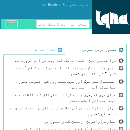
.
.
فارسی
Français
English
نسخہ برایے ڈیسک ٹاپ
باز
و
بسته
کردن
منو
تمام خبریں
مقبول ترین خبریں
فرانس میں بین المذاہب مکالمہ وقت کی اہم ضرورت ہے
مصری قاری شیخ عوض عبداللہ الفردی؛ پروگرام "دولتِ
تلاوت" کی متاثر کن شخصیت
استنبول میں ترک اور عرب فنکاروں کی آٹھویں مصوری
نمائش کا آغاز+ تصاویر
عراق میں اربعین بارے قرآنی اسٹیشنز کے انتظامات کے
لیے ابتدائی اجلاس منعقد
پہلی ریکارڈ شدہ قرآنی تلاوت کی سالگرہ، اوقاف کی جانب
سے خراجِ تحسین
تصاویر| زائرین اربعین کے راستوں پر
عمان ریڈیو قرآن کے قیام کی بیسویں سالگرہ؛ عمانی