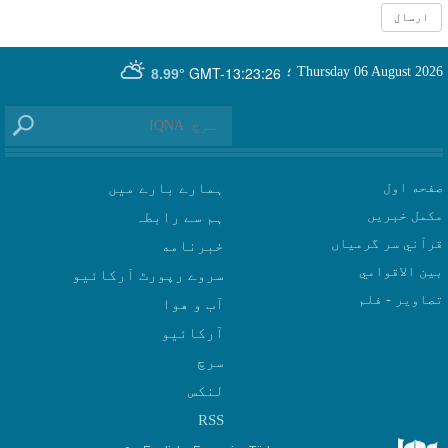
GMT-13:23:26
Thursday 06 August 2026
؛
8.99°
صفحه اول
ہمارے بارے میں
مکمل خبریں
ہم سے رابطہ
قرآني سر گرمياں
بين الاقوامي
سروے رپورٹ آرکائیو
تصاوير - فلم
آب و هوا
سرچ
لنکس
RSS