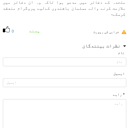
متحدہ كے دفاتر میں مدعو ہوا تاكہ وہ ان دفاتر میں
ملازمت كرنے والے مسلمان باشندوں كےلیے پروگرام منعقد
كرسكے-
پسند
0
خرابی کی رپورٹ
نظرات بینندگان
نام
ایمیل
* رایے