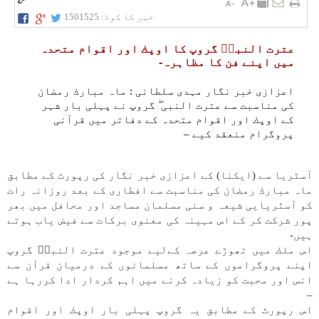
خبر کا کوڈ:
1501525
عترت النبیۖ گروپ كا اوپك اور اقوام متحدہ
میں اپنے فن كا مظاہرہ-
اعزازی خبر نگار مہدی سلطانی : ماہ مبارك رمضان
كی مناسبت سے عترت النبی ۖ گروپ نے پہلی بار شہر
كے اوپك اور اقوام متحدہ كے دفاتر میں قرآنی
پروگرام منعقد كیے –
آسٹريا سے (ايكنا) كے اعزازی خبر نگار كی رپورٹ كے مطابق
ماہ مبارك رمضان كی مناسبت سے افطاری كے بعد روزانہ رات
كو آسٹريايی شيعہ و سنی مسلمان مساجد اور محافل میں بھر
پور شركت كر كے اس مہينہ كی معنوی بركات سے فيض ياب ہوتے
ہیں-
اس ملك میں تھوڑے عرصہ كےلیے موجود عترت النبیۖ گروپ
اپنے پروگراموں كے ساتھ مسلمانوں كے درميان قرآن سے
انس اور محبت كو زيادہ كرنے میں اہم كردار ادا كررہا ہے
–
اس رپورٹ كے مطابق یہ گروپ پہلی بار اوپك اور اقوام