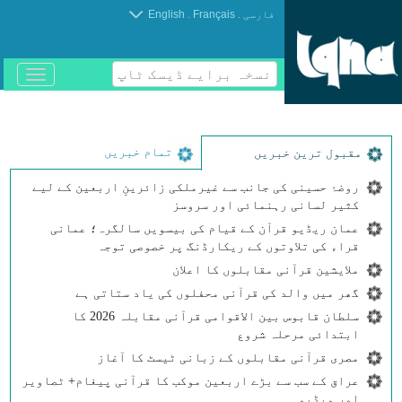
.
.
فارسی
Français
English
نسخہ برایے ڈیسک ٹاپ
باز
و
بسته
کردن
منو
تمام خبریں
مقبول ترین خبریں
روضۂ حسینی کی جانب سے غیرملکی زائرینِ اربعین کے لیے
کثیر لسانی رہنمائی اور سروسز
عمان ریڈیو قرآن کے قیام کی بیسویں سالگرہ؛ عمانی
قراء کی تلاوتوں کے ریکارڈنگ پر خصوصی توجہ
ملایشین قرآنی مقابلوں کا اعلان
گھر میں والد کی قرآنی محفلوں کی یاد ستاتی ہے
سلطان قابوس بین الاقوامی قرآنی مقابلہ 2026 کا
ابتدائی مرحلہ شروع
مصری قرآنی مقابلوں کے زبانی ٹیسٹ کا آغاز
عراق کے سب سے بڑے اربعین موکب کا قرآنی پیغام+ ٹصاویر
اور ویڈیو