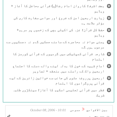
بجف اشرف؛ کاروان امام رضا(ع) قرآنی محافل کا آغاز +
ویڈیو
زیارتِ اربعین امن کے فروغ اور عوامی سفارت کاری کی
مؤثر علامت ہے
حفظ کل قرآن؛ غزہ کی اکیلی بچی کے زخموں پر مرہم+
ویڈیو
یمنی عوام نہ محاصرے کے سامنے جھکیں گے، نہ دھمکیوں سے
مرعوب ہوں گے
شارجہ قرآنی کمپلیکس میں گرمیوں کے قرآنی کورسز کا
اہتمام
امامِ شہید کے خون کا بدلہ لینے والے دستے کا اجتماع
اربعین واک کے راستے میں منعقد + تصاویر
اربعین پرروضۂ علوی کی جانب سے خواتین زائرین کے لیے
قرآنی پروگراموں کا اہتمام
قطر میں قرآنی تعلیمی اسکیم کا آغاز؛ سینکڑوں طلبہ
شریک
بين الاقوامي
عمومی
10:01 - October 08, 2006