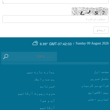
GMT-07:42:03
Sunday 09 August 2026
؛
8.99°
صفحه اول
ہمارے بارے میں
مکمل خبریں
ہم سے رابطہ
قرآني سر گرمياں
بين الاقوامي
سروے رپورٹ آرکائیو
تصاوير - فلم
آب و هوا