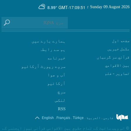
GMT-17:09:51
Sunday 09 August 2026
؛
8.99°
صفحه اول
ہمارے بارے میں
مکمل خبریں
ہم سے رابطہ
قرآني سر گرمياں
بين الاقوامي
سروے رپورٹ آرکائیو
تصاوير - فلم
آب و هوا
سرچ
لنکس
RSS
.
.
.
.
فارسی
العربیة
Türkçe
Français
English
©
اس ویب سائیٹ کے تمام حقوق بین الاقوامی قرآنی نیوز ایجنسی کے