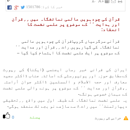
خبر کا کوڈ:
1501786
قرآن كی چودہویں عالمی نماﺋشگاہ میں ٫٫قرآن
اور ہدايت ٬٬ كے موضوع پر علمی نشست كا
انعقاد:
قرآنی سرگرمياں گروپ:قرآن كی چودہویں عالمی
نماﺋشگاہ كی گيارہویں رات ٫٫قرآن اور ھدايت ٬٬
كے موضوع پر ايك علمی نشست كا اہتمام كيا گيا –
ايران كی قرانی خبر رساں ايجنسی (ايكنا) كی رپورٹ
كےمطابق حوزہ اور يونيورسٹی كے اساتذہ جناب ڈاكٹر مجيد
معارف اور حجۃ الاسلام و المسلمين ڈاكٹر جوان آراستہ
٫،قرآن اور ھدايت ٬٬ كے موضوع پر ہونے والی علمی نشست
كے مہمان خصوصی ہونگے-
یہ علمی نشست نماﺋشگاہ كے طبقہ اول میں واقع ٫٫تحقيقی
ديپارٹمنٹ٬٬ میں رات ۸ سے ساڑھے نو بجے تك منعقد ہوگی-
پسند
0
خرابی کی رپورٹ