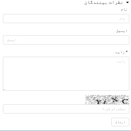
نظرات بینندگان
نام
ایمیل
* رایے