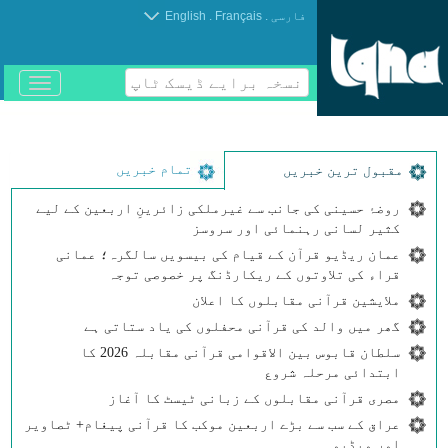
.
.
فارسی
Français
English
نسخہ برایے ڈیسک ٹاپ
باز
و
بسته
کردن
منو
تمام خبریں
مقبول ترین خبریں
روضۂ حسینی کی جانب سے غیرملکی زائرینِ اربعین کے لیے
کثیر لسانی رہنمائی اور سروسز
عمان ریڈیو قرآن کے قیام کی بیسویں سالگرہ؛ عمانی
قراء کی تلاوتوں کے ریکارڈنگ پر خصوصی توجہ
ملایشین قرآنی مقابلوں کا اعلان
گھر میں والد کی قرآنی محفلوں کی یاد ستاتی ہے
سلطان قابوس بین الاقوامی قرآنی مقابلہ 2026 کا
ابتدائی مرحلہ شروع
مصری قرآنی مقابلوں کے زبانی ٹیسٹ کا آغاز
عراق کے سب سے بڑے اربعین موکب کا قرآنی پیغام+ ٹصاویر
اور ویڈیو