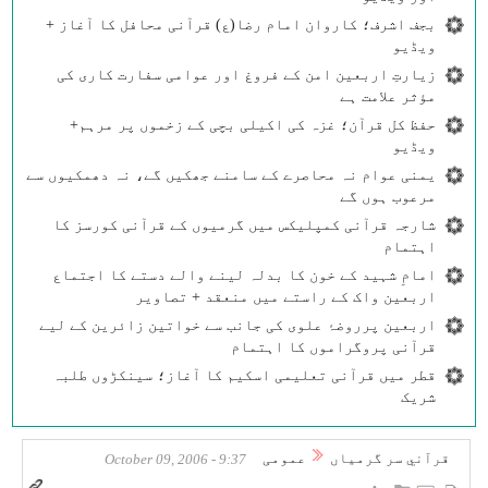
بجف اشرف؛ کاروان امام رضا(ع) قرآنی محافل کا آغاز +
ویڈیو
زیارتِ اربعین امن کے فروغ اور عوامی سفارت کاری کی
مؤثر علامت ہے
حفظ کل قرآن؛ غزہ کی اکیلی بچی کے زخموں پر مرہم+
ویڈیو
یمنی عوام نہ محاصرے کے سامنے جھکیں گے، نہ دھمکیوں سے
مرعوب ہوں گے
شارجہ قرآنی کمپلیکس میں گرمیوں کے قرآنی کورسز کا
اہتمام
امامِ شہید کے خون کا بدلہ لینے والے دستے کا اجتماع
اربعین واک کے راستے میں منعقد + تصاویر
اربعین پرروضۂ علوی کی جانب سے خواتین زائرین کے لیے
قرآنی پروگراموں کا اہتمام
قطر میں قرآنی تعلیمی اسکیم کا آغاز؛ سینکڑوں طلبہ
شریک
قرآني سر گرمياں
عمومی
9:37 - October 09, 2006