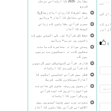
مقابلہ 2026 کا ابتدائی مرحلہ
مقابلوں كے پہلے راونڈ اور پھر فاﺋنل كی ۳۵ كل قرآنی كی حافظہ خواتين میں ٫٫ مطﻤﺋنہ محمد علی الدين ٬٬ نے
شروع
بجف اشرف؛ کاروان امام رضا(ع)
ايران كی
قرآنی محافل کا آغاز + ویڈیو
مصری قرآنی مقابلوں کے زبانی
ری كے
ٹیسٹ کا آغاز
ن اور
حفظ کل قرآن؛ غزہ کی اکیلی بچی کے
زخموں پر مرہم+ ویڈیو
0
یمنی عوام نہ محاصرے کے سامنے
جھکیں گے، نہ دھمکیوں سے مرعوب
ہوں گے
شارجہ قرآنی کمپلیکس میں گرمیوں
کے قرآنی کورسز کا اہتمام
قطر میں قرآنی تعلیمی اسکیم کا
آغاز؛ سینکڑوں طلبہ شریک
اربعین پرروضۂ علوی کی جانب سے
خواتین زائرین کے لیے قرآنی
پروگراموں کا اہتمام
سعودی عرب میں چھیالیسویں بین
الاقوامی قرآنی مقابلوں کا آغاز