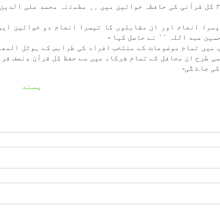
 كی ٫٫سميرہ احمد عبد اللہ ٬٬ نے دوسرا انعام اور ان مقابلوں كا تيسرا انعام دو خواتين 
 میں تمام موضوعات كے منتخب افراد كی طرابس كے ہوٹل المھا
ی طرح ان محافل كے تمام شركاء میں سے حفظ كل قرآن ،نصف قرآ
ی جاۓ گی-
پسند