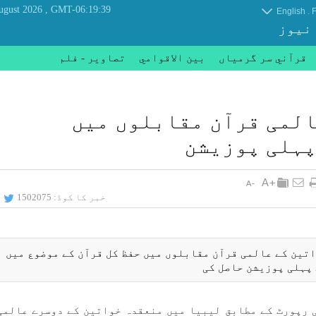
, Saturday 08 August 2026
GMT-06:19:39
.
English
F
 نیوز
قرآني سر گرمياں
بين الاقوامي
تصاوير - فلم
لمی قرآن مقابلوں میں
پہلی پوزيشن
خبر کا کوڈ:
1502075
اتين كے عالمی قرآن مقابلوں میں حفظ كل قرآن كے موضوع میں
ی رپورٹ كے مطابق ليبيا میں منعقدہ خواتين كے دوسرے عالمی