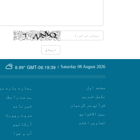
GMT-06:19:39
Saturday 08 August 2026
؛
8.99°
صفحه اول
ہمارے بارے می
مکمل خبریں
ہم سے رابطہ
قرآني سر گرمياں
بين الاقوامي
سروے رپورٹ
تصاوير - فلم
آرکائیو
آب و هوا