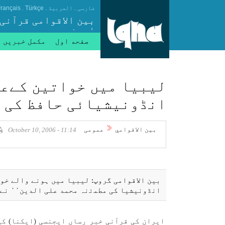
.
.
.
فارسی
العربیة
Türkçe
rançais
بین الاقوامی قرآنی
ایجنسی
صفحه اول
مکمل خبریں
ليبيا میں خواتين كےعا
انڈونيشيائی حافظ كی 
بين الاقوامي
عمومی
11:14 - October 10, 2006
بين الاقوامی گروپ: ليبيا میں ہونے والے خو
انڈونيشيا كی مطﻤﺋنہ محمد علی الدين٬٬ نے پہلی پوزيشن حاصل كی
ايران كی قرآنی خبر رساں ايجنسی (ايكنا) ك