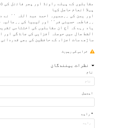
پہلا انعام حاصل كيا
اور يمن
٫٫فاطمہ حسينی فر٬٬ اور ليبيا كی ٫٫عالیہ حسين عبد اللہ ٬٬ نے حاصل كيا -
ياد رہے كہ آج ان مقابلوں كی اختتامی تقريب
الشط ھال میں حوصلہ آفزايی كی جاۓ گی اور اس
ساڑھے سات اجزاء كے حافظين كی بھی قدردانی ك
خرابی کی رپورٹ
نظرات بینندگان
نام
ایمیل
* رایے