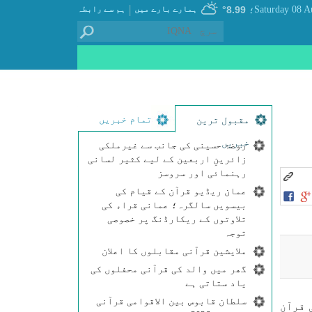
|
8.99°
ہمارے بارے میں
ہم سے رابطہ
؛
تمام خبریں
مقبول ترین
خبریں
روضۂ حسینی کی جانب سے غیرملکی
زائرینِ اربعین کے لیے کثیر لسانی
رہنمائی اور سروسز
عمان ریڈیو قرآن کے قیام کی
بیسویں سالگرہ؛ عمانی قراء کی
تلاوتوں کے ریکارڈنگ پر خصوصی
توجہ
ملایشین قرآنی مقابلوں کا اعلان
گھر میں والد کی قرآنی محفلوں کی
یاد ستاتی ہے
سلطان قابوس بین الاقوامی قرآنی
 قرآن