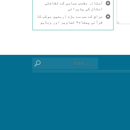
آستانہ مقدس عباسی کے ثقافتی
اسٹال کی پذیرائی
عراق کے سب سے بڑے اربعین موکب کا
قرآنی پیغام+ ٹصاویر اور ویڈیو