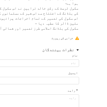
ہوا ہے-
سكول ٹرسٹ كے ركن خالد ترابين نے اس سكول كے
كی بلڈنگ كے افتتاح سے اس شہر كے مسلمانوں ك
ملين ڈالر كا عطیہ ديا –
سكول كی بلڈنگ اسلامی طرز تعمير اور شمالی آ
خرابی کی رپورٹ
نظرات بینندگان
نام
ایمیل
* رایے