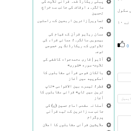
پہلی ریکارڈ شدہ قرآنی تلاوت کی
سالگرہ، اوقاف کی جانب سے خراجِ
 سكول
تحسین
تصاویر| زائرین اربعین کے راستوں
اس سكول كی تعمير كے تمام اخراجات پراﺋيوٹ ذرايع سے اكھٹے كیے گۓ اور اس شہر (آیڈمنٹن) كے مسلمانوں نے ۱۰
پر
عمان ریڈیو قرآن کے قیام کی
بیسویں سالگرہ؛ عمانی قراء کی
0
تلاوتوں کے ریکارڈنگ پر خصوصی
توجہ
آڈیو | قاری محمدجواد کاشفی کی
تلاوت- سوره‌‌ «شوری»
بالکان قومی قرآنی مقابلوں کا
اسکوپیه میں آغاز
قطر؛ تیسرے بین الاقوامی «ٹاپ
ترین میں ٹاپ» قرانی مقابلوں کا
آغاز
آستانہ مقدس امام حسین (ع) کی
جانب سے زائرین کے لیے قرآنی
پروگرام
ملایشین قرآنی مقابلوں کا اعلان