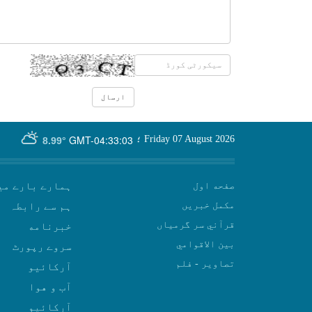
GMT-04:33:03
Friday 07 August 2026
؛
8.99°
صفحه اول
ہمارے بارے می
مکمل خبریں
ہم سے رابطہ
قرآني سر گرمياں
بين الاقوامي
سروے رپورٹ
تصاوير - فلم
آرکائیو
آب و هوا