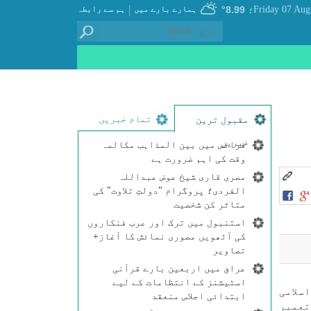
|
8.99°
ہمارے بارے میں
ہم سے رابطہ
؛
تمام خبریں
مقبول ترین
خبریں
فرانس میں بین المذاہب مکالمہ
وقت کی اہم ضرورت ہے
مصری قاری شیخ عوض عبداللہ
الفردی؛ پروگرام "دولتِ تلاوت" کی
متاثر کن شخصیت
استنبول میں ترک اور عرب فنکاروں
کی آٹھویں مصوری نمائش کا آغاز+
تصاویر
عراق میں اربعین بارے قرآنی
اسٹیشنز کے انتظامات کے لیے
يا ہے كہ اس اسلامی
ابتدائی اجلاس منعقد
كے اخراجات سے تعمير