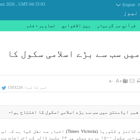
, Friday 07 August 2026
GMT-04:33:03
.
English
F
 نیوز
قرآني سر گرمياں
بين الاقوامي
تصاوير - فلم
ں سب سے بڑے اسلامی سكول كا
خبر کا کوڈ:
1503226
شہر ایڈمنٹن میں سب سے بڑے اسلامی اسكول كا افتتاح ہوا-
ايران كی قرآنی خبر رساں ايجنسی (ايكنا) نے ٹاﺋمز و كٹوريا (Times Victoria) اخبار سے نقل ك
سكول میں ايك ہزار طلباء كی گنجاﺋش موجود ہے –یہ سكول ۱۵۰۰ مربع میٹر پر ۲۳ ملين ڈالر 