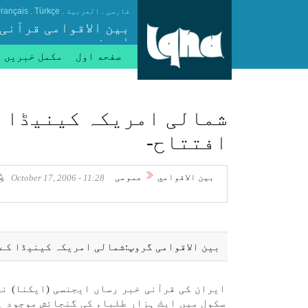
.
.
.
فارسی
العربیة
Türkçe
rançais
بین الاقوامی قرآنی
ایجنسی
صفحه اول
مکمل خبریں
شمالی امريكہ كينیڈا می
افتتاح-
بين الاقوامي
عمومی
11:28 - October 17, 2006
بين الاقوامی گروپ:شمالی امريكہ كينیڈا كے 