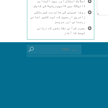
اسلامک اسٹڈی اور بین المذاہب
ڈائیلاگ میں «اسپوزیتو» کی کاوش
روضۂ حسینی کی جانب سے غیرملکی
زائرینِ اربعین کے لیے کثیر لسانی
رہنمائی اور سروسز
مصری قرآنی مقابلوں کے زبانی
ٹیسٹ کا آغاز