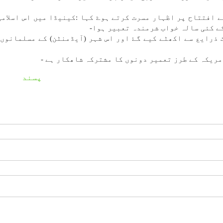
 افتتاح پر اظہار مسرت كرتے ہوۓ كہا :كينیڈا میں اس اسلامی
ے كئی سالہ خواب شرمندہ تعبير ہوا-
مريكہ كے طرز تعمير دونوں كا مشتركہ شاھكار ہے -
پسند