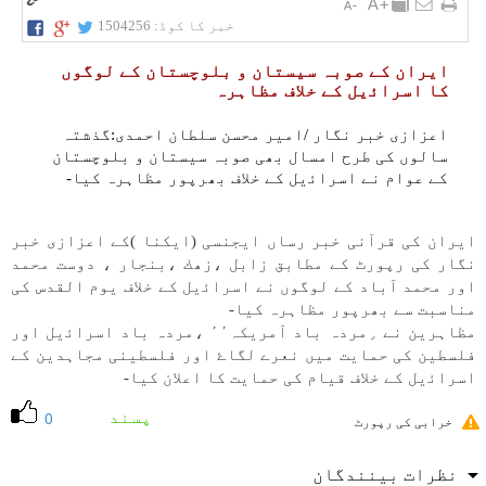
خبر کا کوڈ:
1504256
ايران كے صوبہ سيستان و بلوچستان كے لوگوں
كا اسراﺋيل كے خلاف مظاہرہ
اعزازی خبر نگار /امير محسن سلطان احمدی:گذشتہ
سالوں كی طرح امسال بھی صوبہ سيستان و بلوچستان
كے عوام نے اسراﺋيل كے خلاف بھرپور مظاہرہ كيا-
ايران كی قرآنی خبر رساں ايجنسی (ايكنا )كے اعزازی خبر
نگار كی رپورٹ كے مطابق زابل ،زھك ،بنجار ، دوست محمد
اور محمد آباد كے لوگوں نے اسراﺋيل كے خلاف يوم القدس كی
مناسبت سے بھرپور مظاہرہ كيا-
مظاہرين نے ٫مردہ باد آمريكہ٬٬ ،مردہ باد اسراﺋيل اور
فلسطين كی حمايت میں نعرے لگاۓ اور فلسطينی مجاہدين كے
اسراﺋيل كے خلاف قيام كی حمايت كا اعلان كيا-
پسند
0
خرابی کی رپورٹ
نظرات بینندگان