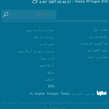
GMT-05:46:37
Sunday 09 August 2026
؛
8.99°
صفحه اول
ہمارے بارے میں
مکمل خبریں
ہم سے رابطہ
قرآني سر گرمياں
بين الاقوامي
سروے رپورٹ آرکائیو
تصاوير - فلم
آب و هوا
سرچ
لنکس
RSS
.
.
.
.
فارسی
العربیة
Türkçe
Français
English
©
اس ویب سائیٹ کے تمام حقوق بین الاقوامی قرآنی نیوز ایجنسی کے
لیے محفوظ ہیں