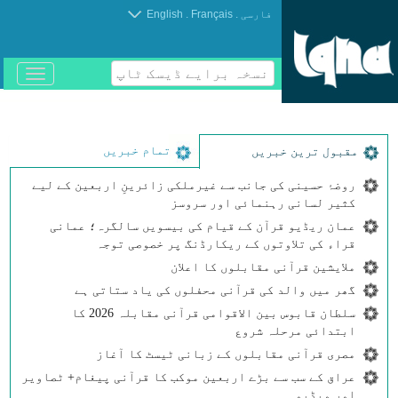
.
.
فارسی
Français
English
نسخہ برایے ڈیسک ٹاپ
باز
و
بسته
کردن
منو
تمام خبریں
مقبول ترین خبریں
روضۂ حسینی کی جانب سے غیرملکی زائرینِ اربعین کے لیے
کثیر لسانی رہنمائی اور سروسز
عمان ریڈیو قرآن کے قیام کی بیسویں سالگرہ؛ عمانی
قراء کی تلاوتوں کے ریکارڈنگ پر خصوصی توجہ
ملایشین قرآنی مقابلوں کا اعلان
گھر میں والد کی قرآنی محفلوں کی یاد ستاتی ہے
سلطان قابوس بین الاقوامی قرآنی مقابلہ 2026 کا
ابتدائی مرحلہ شروع
مصری قرآنی مقابلوں کے زبانی ٹیسٹ کا آغاز
عراق کے سب سے بڑے اربعین موکب کا قرآنی پیغام+ ٹصاویر
اور ویڈیو