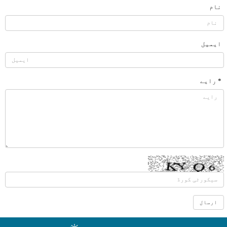
نام
ایمیل
* رایے