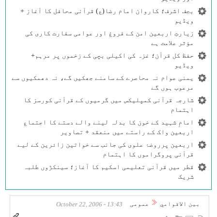
بجف اشرف؛ کاروان امام رضا(ع) قرآنی محافل کا آغاز +
ویڈیو
زیارتِ اربعین امن کے فروغ اور عوامی سفارت کاری کی
مؤثر علامت ہے
حفظ کل قرآن؛ غزہ کی اکیلی بچی کے زخموں پر مرہم+
ویڈیو
یمنی عوام نہ محاصرے کے سامنے جھکیں گے، نہ دھمکیوں سے
مرعوب ہوں گے
شارجہ قرآنی کمپلیکس میں گرمیوں کے قرآنی کورسز کا
اہتمام
امامِ شہید کے خون کا بدلہ لینے والے دستے کا اجتماع
اربعین واک کے راستے میں منعقد + تصاویر
اربعین پرروضۂ علوی کی جانب سے خواتین زائرین کے لیے
قرآنی پروگراموں کا اہتمام
قطر میں قرآنی تعلیمی اسکیم کا آغاز؛ سینکڑوں طلبہ
شریک
بين الاقوامي
عمومی
13:43 - October 22, 2006