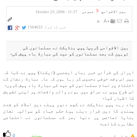
بين الاقوامي
عمومی
11:37 - October 25, 2006
خبر کا کوڈ:
1504633
بين الاقوامی گروپ: پوپ بنڈيكٹ نے مسلمانوں كی
توہين كے بعد مسلمانوں كو عيد كی مبارك باد پيش كی-
ايران كی قرآنی خبر رساں ايجنسی (ايكنا) پوپ نے كہا كہ
میں اس وقت خوشی محسوس كر رہا ہوں كہ ماہ مبارك رمضان كے
اختتام پر تمام مسلمانوں كو عيد كی مبارك باد پيش كروں-
اس طرح پوپ نے عراق میں ہونے والے واقعات پر اپنی تشويش
كا اظہار كيا-
ياد رہے پوپ بنڈيكٹ نے كچھ دنوں پہلے دين اسلام كو شدت
پسندی كا دين قرار ديتے ہوۓ حكم جہاد كو سوالیہ نشان
بنايا تھا-جس پر دنيا بھر كے مسلمانوں نے احتجاجی
مظاہرے كۓ تھے-
پسند
0
خرابی کی رپورٹ