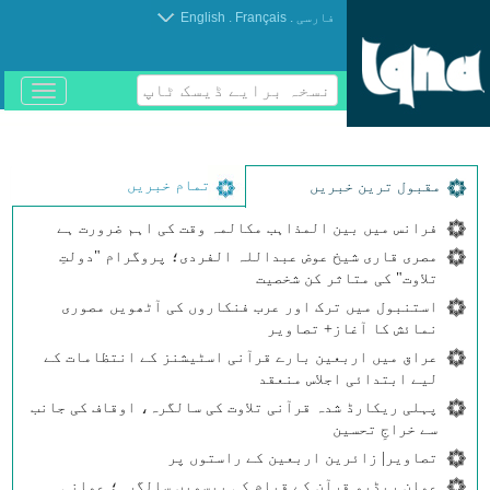
.
.
فارسی
Français
English
نسخہ برایے ڈیسک ٹاپ
باز
و
بسته
کردن
منو
تمام خبریں
مقبول ترین خبریں
فرانس میں بین المذاہب مکالمہ وقت کی اہم ضرورت ہے
مصری قاری شیخ عوض عبداللہ الفردی؛ پروگرام "دولتِ
تلاوت" کی متاثر کن شخصیت
استنبول میں ترک اور عرب فنکاروں کی آٹھویں مصوری
نمائش کا آغاز+ تصاویر
عراق میں اربعین بارے قرآنی اسٹیشنز کے انتظامات کے
لیے ابتدائی اجلاس منعقد
پہلی ریکارڈ شدہ قرآنی تلاوت کی سالگرہ، اوقاف کی جانب
سے خراجِ تحسین
تصاویر| زائرین اربعین کے راستوں پر
عمان ریڈیو قرآن کے قیام کی بیسویں سالگرہ؛ عمانی