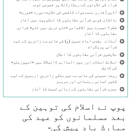
قراء کی تلاوتوں کے ریکارڈنگ پر خصوصی توجہ
آڈیو | قاری محمدجواد کاشفی کی تلاوت- سوره‌‌ «شوری»
بالکان قومی قرآنی مقابلوں کا اسکوپیه میں آغاز
قطر؛ تیسرے بین الاقوامی «ٹاپ ترین میں ٹاپ» قرانی
مقابلوں کا آغاز
آستانہ مقدس امام حسین (ع) کی جانب سے زائرین کے لیے
قرآنی پروگرام
ملایشین قرآنی مقابلوں کا اعلان
اسلامک اسٹڈی اور بین المذاہب ڈائیلاگ میں «اسپوزیتو»
کی کاوش
روضۂ حسینی کی جانب سے غیرملکی زائرینِ اربعین کے لیے
کثیر لسانی رہنمائی اور سروسز
مصری قرآنی مقابلوں کے زبانی ٹیسٹ کا آغاز
پوپ نے اسلام كی توہين كے
بعد مسلمانوں كو عيد كی
مبارك باد پيش كی-