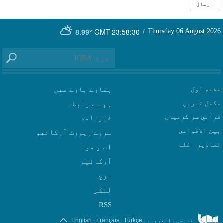
GMT-23:58:30
Thursday 06 August 2026
؛
8.99°
صفحه اول
ہمارے بارے میں
مکمل خبریں
ہم سے رابطہ
قرآني سر گرمياں
بين الاقوامي
سروے رپورٹ آرکائیو
تصاوير - فلم
آب و هوا
سرچ
لنکس
RSS
.
.
.
.
فارسی
العربیة
Türkçe
Français
English