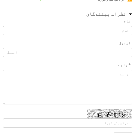
نظرات بینندگان
نام
ایمیل
* رایے