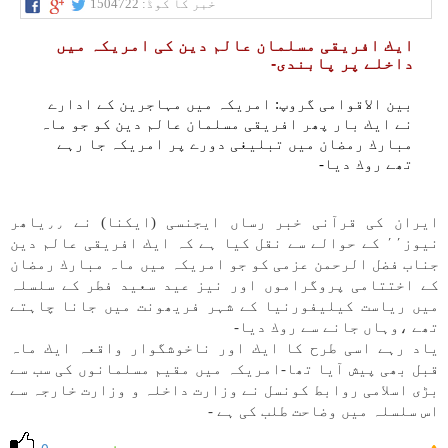
خبر کا کوڈ:
1504722
ايك افريقی مسلمان عالم دين كی امريكہ میں
داخلے پر پابندی-
بين الاقوامی گروپ: امريكہ میں مہاجرين كے ادارے
نے ايك بار پھر افريقی مسلمان عالم دين كو جو ماہ
مبارك رمضان میں تبليغی دورے پر امريكہ جا رہے
تھے روك ديا-
ايران كی قرآنی خبر رساں ايجنسی (ايكنا) نے ٫٫ياھر
نيوز٬٬ كے حوالے سے نقل كيا ہے كہ ايك افريقی عالم دين
جناب فضل الرحمن عزمی كو جو امريكہ میں ماہ مبارك رمضان
كے اختتامی پروگراموں اور نيز عيد سعيد فطر كے سلسلہ
میں رياست كيليفورنيا كے شہر فریھونت میں جانا چاہتے
تھے ،وہاں جانے سے روك ديا-
ياد رہے اسی طرح كا ايك اور ناخوشگوار واقعہ ايك ماہ
قبل بھی پيش آيا تھا-امريكہ میں مقيم مسلمانوں كی سب سے
بڑی اسلامی روابط كونسل نے وزارت داخلہ و وزارت خارجہ سے
اس سلسلہ میں وضاحت طلب كی ہے -
پسند