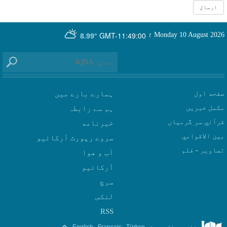
GMT-11:49:00
Monday 10 August 2026
؛
8.99°
صفحه اول
ہمارے بارے میں
مکمل خبریں
ہم سے رابطہ
قرآني سر گرمياں
بين الاقوامي
سروے رپورٹ آرکائیو
تصاوير - فلم
آب و هوا
سرچ
لنکس
RSS
.
.
.
.