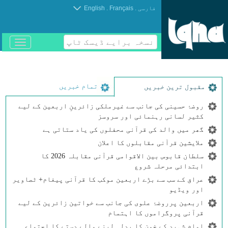
.
.
فارسی
Français
English
نسخہ برایے ڈیسک ٹاپ
باز
و
بسته
کردن
منو
تمام خبریں
مقبول ترین خبریں
روضۂ حسینی کی جانب سے غیرملکی زائرینِ اربعین کے لیے
کثیر لسانی رہنمائی اور سروسز
گھر میں والد کی قرآنی محفلوں کی یاد ستاتی ہے
ملایشین قرآنی مقابلوں کا اعلان
سلطان قابوس بین الاقوامی قرآنی مقابلہ 2026 کا
ابتدائی مرحلہ شروع
عراق کے سب سے بڑے اربعین موکب کا قرآنی پیغام+ ٹصاویر
اور ویڈیو
اربعین پرروضۂ علوی کی جانب سے خواتین زائرین کے لیے
قرآنی پروگراموں کا اہتمام
امامِ شہید کے خون کا بدلہ لینے والے دستے کا اجتماع