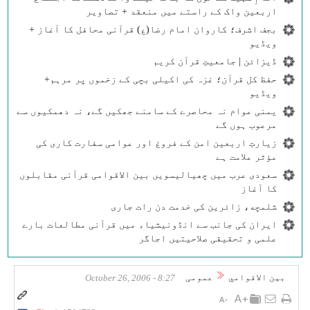
اربعین واک کے راستے میں منعقد + تصاویر
بجف اشرف؛ کاروان امام رضا(ع) قرآنی محافل کا آغاز +
ویڈیو
ڈیزائن | جامعیتِ قرآن کریم
حفظ کل قرآن؛ غزہ کی اکیلی بچی کے زخموں پر مرہم+
ویڈیو
یمنی عوام نہ محاصرے کے سامنے جھکیں گے، نہ دھمکیوں سے
مرعوب ہوں گے
زیارتِ اربعین امن کے فروغ اور عوامی سفارت کاری کی
مؤثر علامت ہے
سعودی عرب میں چھیالیسویں بین الاقوامی قرآنی مقابلوں
کا آغاز
شلمچه، زائرین کی خدمت دن رات جاری
ایران کی جانب سے انڈونیشیاء میں قرآنی مطالعات بارے
علمی و تحقیقی صلاحیتیں اجاگر
بين الاقوامي
عمومی
8:27 - October 26, 2006