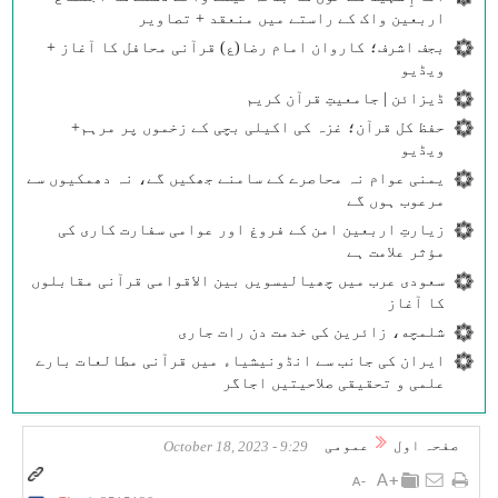
اربعین واک کے راستے میں منعقد + تصاویر
بجف اشرف؛ کاروان امام رضا(ع) قرآنی محافل کا آغاز +
ویڈیو
ڈیزائن | جامعیتِ قرآن کریم
حفظ کل قرآن؛ غزہ کی اکیلی بچی کے زخموں پر مرہم+
ویڈیو
یمنی عوام نہ محاصرے کے سامنے جھکیں گے، نہ دھمکیوں سے
مرعوب ہوں گے
زیارتِ اربعین امن کے فروغ اور عوامی سفارت کاری کی
مؤثر علامت ہے
سعودی عرب میں چھیالیسویں بین الاقوامی قرآنی مقابلوں
کا آغاز
شلمچه، زائرین کی خدمت دن رات جاری
ایران کی جانب سے انڈونیشیاء میں قرآنی مطالعات بارے
علمی و تحقیقی صلاحیتیں اجاگر
صفحہ اول
عمومی
9:29 - October 18, 2023