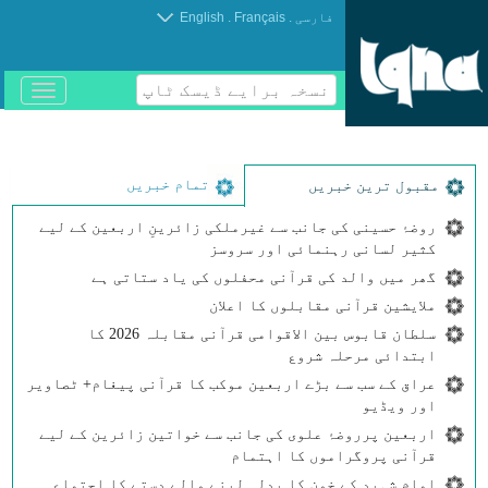
.
.
فارسی
Français
English
نسخہ برایے ڈیسک ٹاپ
باز
و
بسته
کردن
منو
تمام خبریں
مقبول ترین خبریں
روضۂ حسینی کی جانب سے غیرملکی زائرینِ اربعین کے لیے
کثیر لسانی رہنمائی اور سروسز
گھر میں والد کی قرآنی محفلوں کی یاد ستاتی ہے
ملایشین قرآنی مقابلوں کا اعلان
سلطان قابوس بین الاقوامی قرآنی مقابلہ 2026 کا
ابتدائی مرحلہ شروع
عراق کے سب سے بڑے اربعین موکب کا قرآنی پیغام+ ٹصاویر
اور ویڈیو
اربعین پرروضۂ علوی کی جانب سے خواتین زائرین کے لیے
قرآنی پروگراموں کا اہتمام
امامِ شہید کے خون کا بدلہ لینے والے دستے کا اجتماع