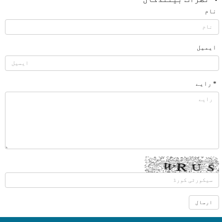
نام
ایمیل
* رایے