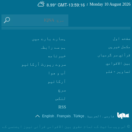
GMT-13:59:16
Monday 10 August 2026
؛
8.99°
صفحه اول
ہمارے بارے میں
مکمل خبریں
ہم سے رابطہ
قرآني سر گرمياں
بين الاقوامي
سروے رپورٹ آرکائیو
تصاوير - فلم
آب و هوا
سرچ
لنکس
RSS
.
.
.
.
فارسی
العربیة
Türkçe
Français
English
©
اس ویب سائیٹ کے تمام حقوق بین الاقوامی قرآنی نیوز ایجنسی کے