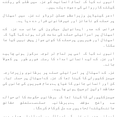
انہوں نے کہا کہ تمام انسانیت کو غزہ میں ظلم کو روکنے
کیلئے کارروائی کی دعوت دیتے ہیں۔
ادھر کینیڈین وزیراعظم جسٹن ٹروڈو نے غزہ میں اسپتال
پر حملے کو ناجائز اور غیرقانونی قرار دے دیا ہے۔
فرانس کے صدر ایمانوئیل میکرون کی جانب سے غزہ کے
اسپتال پر اسرائیلی حملے کی مذمت کرتے ہوئے کہا گیا کہ
اسپتال اور شہریوں پرحملے کا کوئی جواز پیش نہیں کیا جا
سکتا۔
انہوں نے کہا کہ اسی پر تمام تر توجہ مرکوز ہونی چاہیے
اور غزہ کے لیے انسانی امداد کا رستہ فوری طور پر کھولا
جائے۔
غزہ کے اسپتال پر اسرائیلی حملے پر برطانوی وزیرخارجہ
جیمز کلیورلی کا کہنا تھا کہ غزہ کےاسپتال پر حملہ تباہ
کن اور انسانی جانوں کا ضیاع ہے،عام شہریوں کی جانوں کی
حفاظت اولین ترجیح ہونی چاہیے۔
جیمزکلیورلی کا کہنا تھا کہ برطانوی حکومت کا اس حوالے
سے واضح مؤقف ہے،برطانیہ حملےسےمتعلق حقائق
جاننےکیلئےاتحادیوں سے مل کرکام کرےگا۔
ایرانی صدر نے غزہ کی اسپتال پر اسرائیلی حملے میں