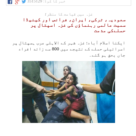
خبر کا کوڈ:
3515129
غزہ میں قیامت کا منظر؛
سعودیہ، ترکی، ایران، فرانس اور کینیڈا
سمیت عالمی رہنماؤں کی غزہ اسپتال پر
حملےکی مذمت
ایکنا اسلام آباد: غزہ شہر کے الاہلی عرب ہسپتال پر
اسرائیلی حملے کے نتیجے میں 800 سے زائد افراد
جاں بحق ہو گئے۔