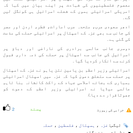
معصوم فلسطینیوں کی شہادت پر اپنے بیان میں کہا کہ
امریکی اسرائیلی بموں کے شعلے اسرائیل ہی کونگل لیں
گے۔
ادھر سعودی عرب، متحدہ عرب امارات، قطر، اردن اور مصر
کی جانب سے بھی غزہ کے اسپتال پر اسرائیلی حملے کی مذمت
کی گئی ہے۔
دوسری جانب عالمی برادری کی ناراضی اور دباؤ پر
اسرائیل کی جانب سے اسپتال پر حملے کی ذمہ داری قبول
کرنے سے انکار کردیا گیا۔
اسرائیلی وزیر اعظم بن یامین نتن یاہو نے غزہ کے اسپتال
پر حملے سے متعلق دعویٰ کیا کہ غزہ میں اسپتال اسرائیلی
بمباری کے بجائے اسلامی جہاد کے راکٹ کانشانہ بنا تاہم
عالمی میڈیا نے اسرائیلی وزیر اعظم کے دعوے کو
جھوٹاقرار دے دیا./
پسند
2
خرابی کی رپورٹ
ٹیگس:
غزہ
،
ہسپتال
،
فلسطین
،
حملہ
نظرات بینندگان