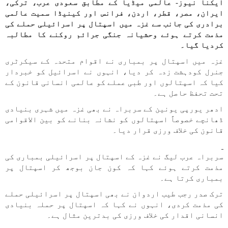
ایکنا نیوز- عالمی میڈیا کے مطابق سعودی عرب، ترکی،
ایران، مصر، قطر، اردن، فرانس اور کینیڈا سمیت عالمی
برادری کی جانب سے غزہ میں اسپتال پر اسرائیلی حملے کی
مذمت کرتے ہوئے وحشیانہ جنگی جرائم روکنے کا مطالبہ
کردیا گیا۔
غزہ میں اسپتال پر بمباری نے اقوام متحدہ کے سیکرٹری
جنرل کودہشت زدہ کر دیا، انہوں نے اسرائیل کو خبردار
کیا کہ اسپتالوں اور طبی عملے کو عالمی انسانی قانون کے
تحت تحفظ حاصل ہے۔
ادھر یورپی یونین کے سربراہ نے بھی غزہ میں شہری بنیادی
ڈھانچے خصوصاً اسپتالوں کو نشانہ بنانے کو بین الاقوامی
قانون کی خلاف ورزی قرار دیا۔
سربراہ عرب لیگ نے غزہ کے اسپتال پر اسرائیلی بمباری کی
مذمت کرتے ہوئے کہا کہ کون جان بوجھ کر اسپتال پر
بمباری کرتا ہے۔
ترک صدر رجب طیب اردوان نے بھی اسپتال پر اسرائیلی حملے
کی مذمت کردی، انہوں نے کہا کہ اسپتال پر حملہ بنیادی
انسانی اقدار کی خلاف ورزی کی بدترین مثال ہے۔