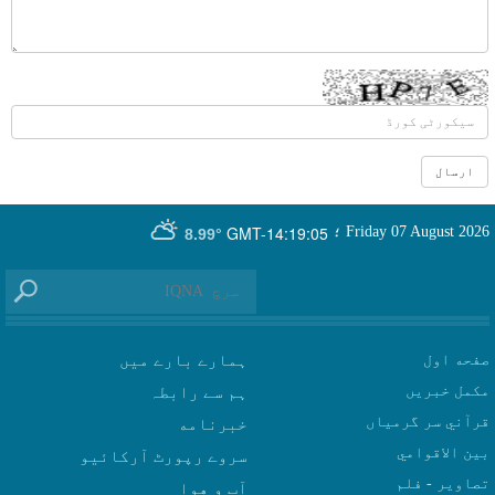
GMT-14:19:05
Friday 07 August 2026
؛
8.99°
صفحه اول
ہمارے بارے میں
مکمل خبریں
ہم سے رابطہ
قرآني سر گرمياں
بين الاقوامي
سروے رپورٹ آرکائیو
تصاوير - فلم
آب و هوا