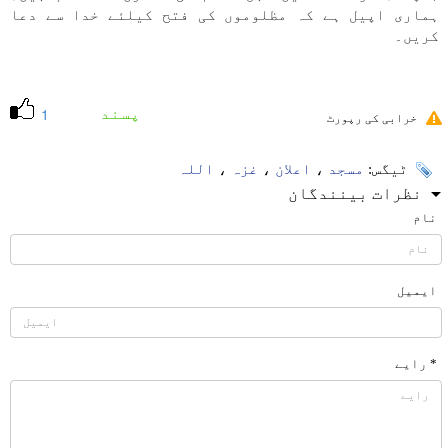
ہماری اپیل ہے کہ مظلوموں کی فتح کیلئے خدا سے دعا
کریں۔
پسند
1
خرابی کی رپورٹ
ٹیگس:
مسجد
،
اعلان
،
غزہ
،
اللہ
نظرات بینندگان
نام
ایمیل
* رایے