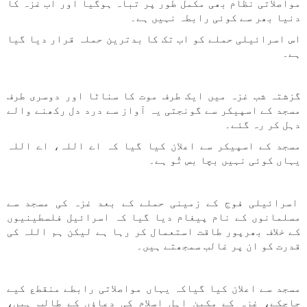
مواصلاتی نظام بھی مکمل طور پر تباہ ہوگیا اور اب غزہ کا
دنیا بھر سے کوئی رابطہ نہیں ہے۔
اس اسرائیلی حملے کو اب تک کا بدترین حملہ قرار دیا گیا
ہے۔
گزشتہ شب غزہ میں ایک طرف موت کا سناٹا اور دوسری طرف
مسجد کے اسپیکر سے گونجتی یہ آواز سے درد دل رکھنے والے
دہل کر رہ گئے۔
مسجد کے اسپیکر سے اعلان کیا گیا کہ اے اللہ، اے اللہ
یہاں کوئی نہیں بچا بس تُو ہے۔
اسرائیلی فوج کے زمینی حملے کے بعد غزہ کی مسجد سے
مسلمانوں کے نام پیغام دیا گیا کہ اسرائیل فلسطینیوں
کے خلاف بھرپور طاقت استعمال کر رہا ہے لیکن ہم اللہ کی
قدرت کو ان پر غالب سمجھتے ہیں۔
مسجد سے اعلان کیا گیاکہ یہاں مواصلاتی رابطے منقطع کیے
جاچکے، غزہ کے مکین اہل اسلام کی دعاؤں کے طالب ہیں،