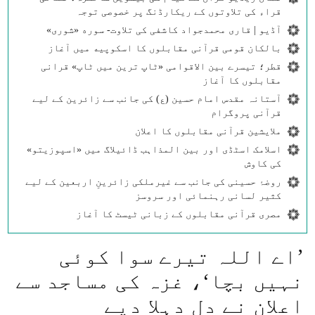
قراء کی تلاوتوں کے ریکارڈنگ پر خصوصی توجہ
آڈیو | قاری محمدجواد کاشفی کی تلاوت- سوره‌‌ «شوری»
بالکان قومی قرآنی مقابلوں کا اسکوپیه میں آغاز
قطر؛ تیسرے بین الاقوامی «ٹاپ ترین میں ٹاپ» قرانی
مقابلوں کا آغاز
آستانہ مقدس امام حسین (ع) کی جانب سے زائرین کے لیے
قرآنی پروگرام
ملایشین قرآنی مقابلوں کا اعلان
اسلامک اسٹڈی اور بین المذاہب ڈائیلاگ میں «اسپوزیتو»
کی کاوش
روضۂ حسینی کی جانب سے غیرملکی زائرینِ اربعین کے لیے
کثیر لسانی رہنمائی اور سروسز
مصری قرآنی مقابلوں کے زبانی ٹیسٹ کا آغاز
’اے اللہ تیرے سوا کوئی
نہیں بچا‘، غزہ کی مساجد سے
اعلان نے دل دہلا دیے