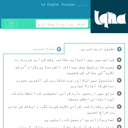
.
.
فارسی
Français
English
نسخہ برایے ڈیسک ٹاپ
باز
و
بسته
کردن
منو
تمام خبریں
مقبول ترین خبریں
فرانس میں بین المذاہب مکالمہ وقت کی اہم ضرورت ہے
مصری قاری شیخ عوض عبداللہ الفردی؛ پروگرام "دولتِ
تلاوت" کی متاثر کن شخصیت
استنبول میں ترک اور عرب فنکاروں کی آٹھویں مصوری
نمائش کا آغاز+ تصاویر
عراق میں اربعین بارے قرآنی اسٹیشنز کے انتظامات کے
لیے ابتدائی اجلاس منعقد
پہلی ریکارڈ شدہ قرآنی تلاوت کی سالگرہ، اوقاف کی جانب
سے خراجِ تحسین
تصاویر| زائرین اربعین کے راستوں پر
عمان ریڈیو قرآن کے قیام کی بیسویں سالگرہ؛ عمانی