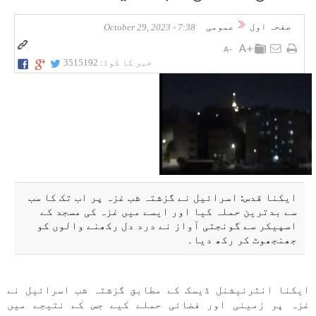
صفحہ اول
عمومی
7:38 - October 29, 2023
خبر کا کوڈ:
3515192
ایکنا قدس: اسرائیل نے گزشتہ شب غزہ پر اب تک کا سب
سے بدترین حملہ کیا اور ایسے میں غزہ کی مسجد کے
اسپیکر سے گونجتی آواز نے درد دل رکھنے والوں کو
جھنجھوٹ کر رکھ دیا۔
ایکنا انٹرنیشنل ڈیسک کے مطابق گزشتہ شب اسرائیل نے
غزہ پر زمینی اور فضائی حملے کیے جس کے نتیجے میں