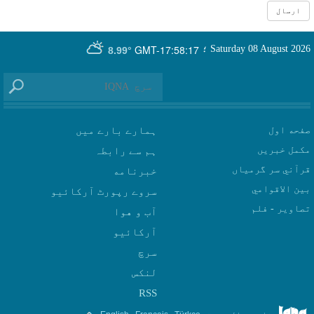
GMT-17:58:17
Saturday 08 August 2026
؛
8.99°
صفحه اول
ہمارے بارے میں
مکمل خبریں
ہم سے رابطہ
قرآني سر گرمياں
بين الاقوامي
سروے رپورٹ آرکائیو
تصاوير - فلم
آب و هوا
سرچ
لنکس
RSS