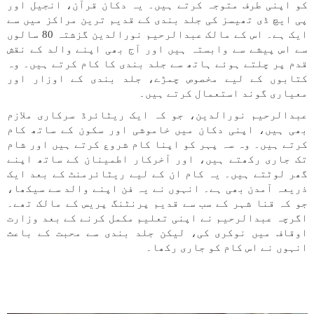
کو اپنی طرف متوجہ کرتے ہیں۔ یہ دکان قرآن، انجیل اور
پی ایچ ڈی تھیسز کی جلد بندی کے قدیم ترین مراکز میں سے
ایک ہے۔ اس کے مالک عبدالرحیم نورالدین گزشتہ 80 سالوں
سے اس پیشے سے وابستہ ہیں اور آج بھی اپنے والد کے نقش
قدم پر چلتے ہوئے ہاتھ سے جلد بندی کا کام کرتے ہیں۔ وہ
کتابوں کے لیے مخصوص چمڑے، جلد بندی کے اوزار اور
معیاری گوند استعمال کرتے ہیں۔
عبدالرحیم نورالدین، جو کہ ایک ریٹائرڈ سرکاری ملازم
بھی ہیں، اپنی دکان میں خاموشی اور سکون کے ساتھ کام
کرتے ہیں۔ وہ سہ پہر کو اپنا کام شروع کرتے ہیں اور شام
تک جاری رکھتے ہیں، اور آخرکار اطمینان کے ساتھ اپنے
گھر لوٹتے ہیں۔ یہ کام ان کے لیے ریٹائرمنٹ کے بعد ایک
ذریعہ آمدن بھی ہے۔ انہوں نے یہ فن اپنے والد سے سیکھا،
جو کہ قنا شہر کے سب سے قدیم پرنٹنگ پریس کے مالک تھے۔
اگرچہ عبدالرحیم نے اپنی تعلیم مکمل کرنے کے بعد وزارت
اوقاف میں نوکری کی، لیکن جلد بندی سے محبت کے باعث
انہوں نے اس کام کو جاری رکھا۔