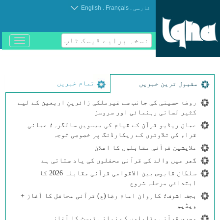
.
.
فارسی
Français
English
نسخہ برایے ڈیسک ٹاپ
باز
و
بسته
کردن
منو
تمام خبریں
مقبول ترین خبریں
روضۂ حسینی کی جانب سے غیرملکی زائرینِ اربعین کے لیے
کثیر لسانی رہنمائی اور سروسز
عمان ریڈیو قرآن کے قیام کی بیسویں سالگرہ؛ عمانی
قراء کی تلاوتوں کے ریکارڈنگ پر خصوصی توجہ
ملایشین قرآنی مقابلوں کا اعلان
گھر میں والد کی قرآنی محفلوں کی یاد ستاتی ہے
سلطان قابوس بین الاقوامی قرآنی مقابلہ 2026 کا
ابتدائی مرحلہ شروع
بجف اشرف؛ کاروان امام رضا(ع) قرآنی محافل کا آغاز +
ویڈیو
مصری قرآنی مقابلوں کے زبانی ٹیسٹ کا آغاز