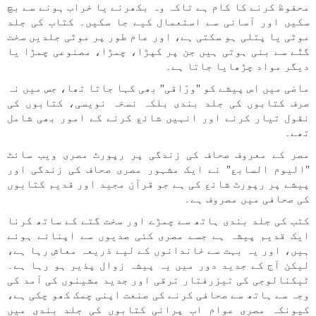
محفوظ کرنے کا کام ہے تاکہ وہ بکھرنے یا خراب ہونے سے بچ
سکیں اور آسانی سے استعمال کیے جا سکیں۔ کتاب کی جلد
موٹی یا پتلی ہو سکتی ہے، اور عام طور پر موٹی جلدیں سخت
گتّے سے بنی ہوتی ہیں جن پر کپڑا، چمڑا، مصنوعی چمڑا یا
دیگر مواد چڑھایا جاتا ہے۔
ماضی میں اس پیشے کو "ورّاقی" بھی کہا جاتا تھا، جس میں نہ
صرف کتابوں کی جلد بندی بلکہ نسخہ نویسی، کتابوں کی
نقول تیار کرنے اور انہیں شائع کرنے کے امور بھی شامل
تھے۔
مصر کے معروف صحاف کی زندگی پر رپورٹ مصری ویب سائٹ
"الیوم السابع" نے ایک مشہور مصری صحاف کی زندگی اور
پیشے پر رپورٹ شائع کی ہے جو قرآن مجید اور قدیم کتابوں
کی صحافی میں مصروف ہے۔
کتب کی جلد بندی ہاتھ سے چمڑے اور سخت گتے کے ساتھ کرنا
ایک قدیم پیشہ ہے جسے مصری کئی صدیوں سے اپنائے ہوئے
ہیں، اور یہ بہت سے خاندانوں کے لیے ذریعہ معاش رہا ہے،
لیکن آج کے جدید دور میں یہ پیشہ زوال پذیر ہو رہا ہے۔
ٹیکنالوجی کی تیزرفتار ترقی اور جدید مشینوں کی آمد کی
وجہ سے ہاتھ سے صحافی کرنے کی صنعت اپنی چمک کھو چکی ہے،
کیونکہ مصری عوام اب پرانی کتابوں کی جلد بندی میں