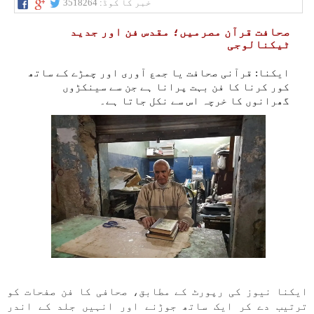
خبر کا کوڈ:
3518264
صحافت قرآن مصرمیں؛ مقدس فن اور جدید
ٹیکنالوجی
ایکنا: قرآنی صحافت یا جمع آوری اور چمڑے کے ساتھ
کور کرنا کا فن بہت پرانا ہے جن سے سینکڑوں
گھرانوں کا خرچہ اس سے نکل جاتا ہے۔
ایکنا نیوز کی رپورٹ کے مطابق، صحافی کا فن صفحات کو
ترتیب دے کر ایک ساتھ جوڑنے اور انہیں جلد کے اندر