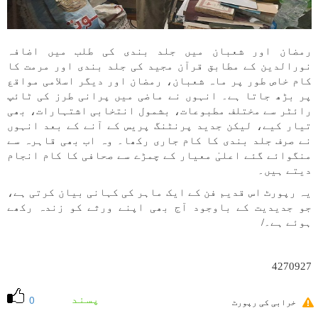
رمضان اور شعبان میں جلد بندی کی طلب میں اضافہ
نورالدین کے مطابق قرآن مجید کی جلد بندی اور مرمت کا
کام خاص طور پر ماہ شعبان، رمضان اور دیگر اسلامی مواقع
پر بڑھ جاتا ہے۔ انہوں نے ماضی میں پرانی طرز کی ٹائپ
رائٹر سے مختلف مطبوعات، بشمول انتخابی اشتہارات، بھی
تیار کیے، لیکن جدید پرنٹنگ پریس کے آنے کے بعد انہوں
نے صرف جلد بندی کا کام جاری رکھا۔ وہ اب بھی قاہرہ سے
منگوائے گئے اعلیٰ معیار کے چمڑے سے صحافی کا کام انجام
دیتے ہیں۔
یہ رپورٹ اس قدیم فن کے ایک ماہر کی کہانی بیان کرتی ہے،
جو جدیدیت کے باوجود آج بھی اپنے ورثے کو زندہ رکھے
ہوئے ہے۔/
4270927
پسند
0
خرابی کی رپورٹ