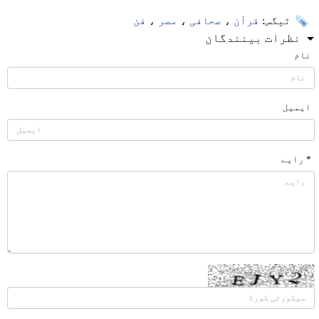
ٹیگس:
قرآن
،
صحافی
،
مصر
،
فن
نظرات بینندگان
نام
ایمیل
* رایے