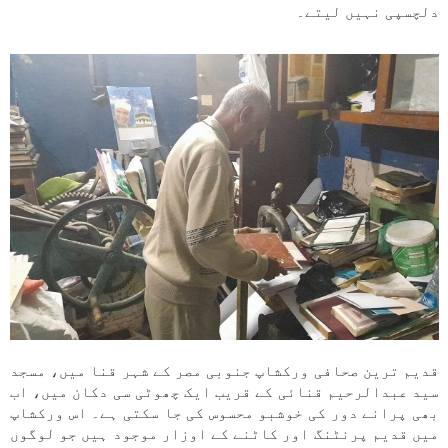
دلچسپی نہیں لیتے۔
قدیم ترین صحافی ورکشاپ جنوبی مصر کے شہر قنا میں، مسجد
سید عبدالرحیم قنائی کے قریب ایک چھوٹی سی دکان میں، اب
بھی پرانے دور کی خوشبو محسوس کی جا سکتی ہے۔ اس ورکشاپ
میں قدیم پرنٹنگ اور کاٹنے کے اوزار موجود ہیں جو لوگوں