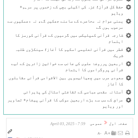
حفظ کل قرآن؛ غزہ کی اکیلی بچی کے زخموں پر مرہم+
ویڈیو
یمنی عوام نہ محاصرے کے سامنے جھکیں گے، نہ دھمکیوں سے
مرعوب ہوں گے
شارجہ قرآنی کمپلیکس میں گرمیوں کے قرآنی کورسز کا
اہتمام
قطر میں قرآنی تعلیمی اسکیم کا آغاز؛ سینکڑوں طلبہ
شریک
اربعین پرروضۂ علوی کی جانب سے خواتین زائرین کے لیے
قرآنی پروگراموں کا اہتمام
سعودی عرب میں چھیالیسویں بین الاقوامی قرآنی مقابلوں
کا آغاز
آستانہ مقدس عباسی کے ثقافتی اسٹال کی پذیرائی
عراق کے سب سے بڑے اربعین موکب کا قرآنی پیغام+ ٹصاویر
اور ویڈیو
صفحہ اول
عمومی
7:59 - April 03, 2025