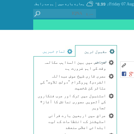
|
8.99°
ہمارے بارے میں
ہم سے رابطہ
؛
تمام خبریں
مقبول ترین
خبریں
فرانس میں بین المذاہب مکالمہ
وقت کی اہم ضرورت ہے
مصری قاری شیخ عوض عبداللہ
الفردی؛ پروگرام "دولتِ تلاوت" کی
متاثر کن شخصیت
استنبول میں ترک اور عرب فنکاروں
کی آٹھویں مصوری نمائش کا آغاز+
تصاویر
عراق میں اربعین بارے قرآنی
اسٹیشنز کے انتظامات کے لیے
ابتدائی اجلاس منعقد