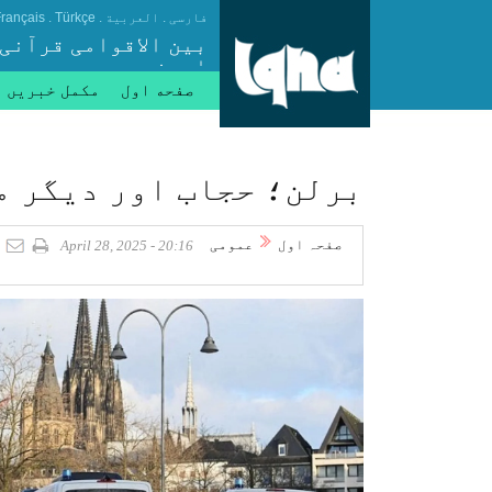
.
.
.
فارسی
العربیة
Türkçe
rançais
بین الاقوامی قرآنی
ایجنسی
صفحه اول
مکمل خبریں
برلن؛ حجاب اور دیگر م
صفحہ اول
عمومی
20:16 - April 28, 2025