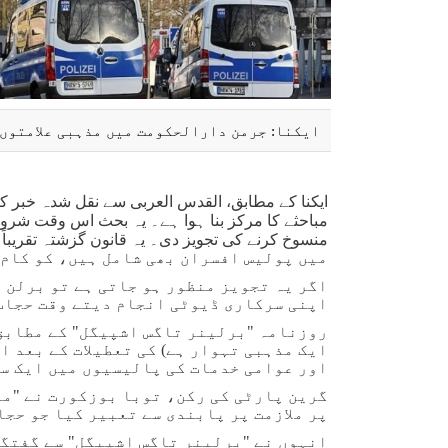
ایکنا: جرمن دارالحکومت میں مذہبی علامتوں 
ایکنا کے مطابق، القدس العربی سے نقل شدہ خبر 
مباحثے کا مرکز بنا ہوا ہے۔ یہ بحث اس وقت شروع
منسوخ کرنے کی تجویز دی۔ یہ قانون گزشتہ تقریباً
میں پولیس افسران بھی شامل ہیں، کو کام 
اگر یہ تجویز منظور ہو جاتی ہے تو برلن 
اپنی سرکاری ڈیوٹی انجام دیتے وقت حجاب
روزنامہ "برلینر تاگس اشپیگل" کے مطابق،
ایک مذہبی تہوار ہے) کی تعطیلات کے بعد ا
اور عوامی خدمات کی پالیسیوں میں ایک سن
گرین پارٹی کی رکن، توبا بوزکورت نے "مذ
پر ملازمت پر پابندی سے تعبیر کیا جو حجا
انہوں نے "برلینر تاگس اشپیگل" سے گفتگو 