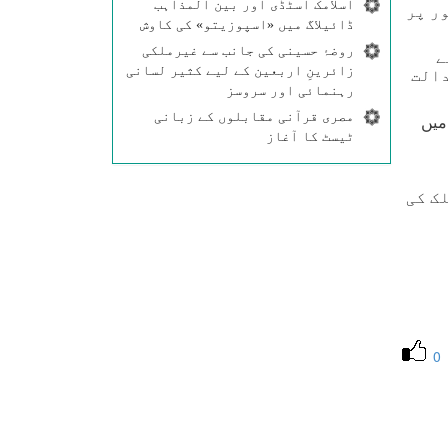
اسلامک اسٹڈی اور بین المذاہب
ر پر
ڈائیلاگ میں «اسپوزیتو» کی کاوش
روضۂ حسینی کی جانب سے غیرملکی
ے
زائرینِ اربعین کے لیے کثیر لسانی
دالت
رہنمائی اور سروسز
مصری قرآنی مقابلوں کے زبانی
یں
ٹیسٹ کا آغاز
ک کی
0