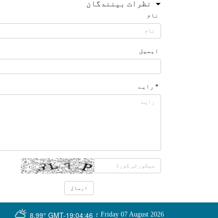
نظرات بینندگان
نام
ایمیل
* رایے
GMT-19:04:46
Friday 07 August 2026
؛
8.99°