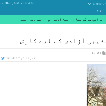
, Friday 07 August 2026
GMT-19:04:46
.
English
F
 نیوز
قرآني سر گرمياں
بين الاقوامي
تصاوير - فلم
ذہبی آزادی کے لیے کاوش
خبر کا کوڈ:
3518395