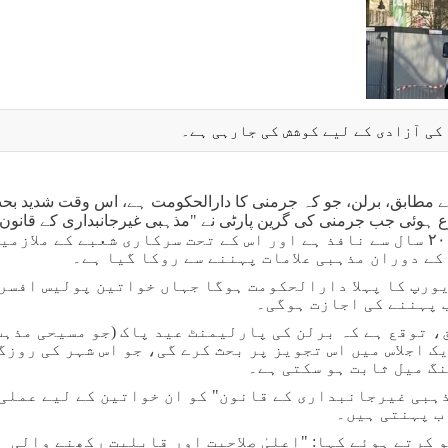
کی آزادی کے لیے کوشش کی جارہی ہے۔
کے مطابق، برلن، جو کہ جرمنی کا دارالحکومت ہے، اس وقت شدید بح
 ہوئی جب جرمنی کی گرین پارٹی نے "مذہبی غیرجانبداری کے قانون"
۲۰
سال سے نافذ ہے اور اس کے تحت سرکاری شعبے کے ملازمی
کے دوران مذہبی علامات پہننے سے روکا گیا ہے۔
یورپ کا پہلا دارالحکومت ہوگا جہاں خواتین پولیس افسر
 پہننے کی اجازت ہوگی۔
 توقع ہے کہ برلن کی پارلیمنٹ عید پاک (جو مسیحی مذہب
یک اجلاس میں اس تجویز پر بحث کرے گی، جو اس شہر کی روزگ
گ میل ثابت ہو سکتی ہے۔
ہبی غیرجانبداری کے قانون" کو ان خواتین کے لیے عملی
ب پہنتی ہیں۔
کرتے ہوئے کہا: "اعلیٰ صلاحیت اور قابلیت رکھنے والی