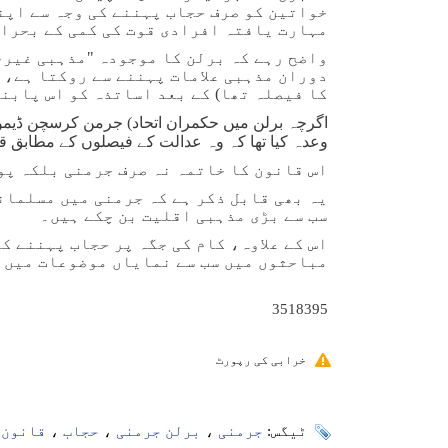
خواتین کو صرف حجاب پہننے کی وجہ سے اپنے
مہارت یافتہ افرادی قوت کی کمی کے بحران
واضح رہے کہ برلن کا موجودہ "مذہبی غیرج
دوران مذہبی علامات پہننے سے روکتا ہے، 
کا فیصلہ تھا) کے بعد اساتذہ کو اس پابند
اگرچہ برلن میں حکمران اتحاد
(
جرمن کرسچن ڈیموک
وعدہ کیا تھا کہ وہ عدالت کے فیصلوں کے مطابق قان
اس قانون کا خاتمہ نہ صرف جرمنی بلکہ پو
یہ بھی قابل ذکر ہے کہ جرمنی میں مسلمانو
سب سے بڑی مذہبی اقلیت بن چکے ہیں۔
اس کے علاوہ، کام کی جگہ پر حجاب پہننے 
مباحثوں میں سب سے نمایاں موضوعات میں 
3518395
خرابی کی رپورٹ
ٹیگس:
جرمنی
،
برلن جرمنی
،
حجاب
،
قانون