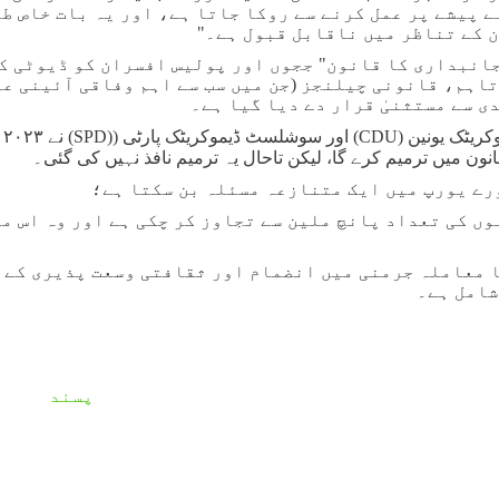
 پیشے پر عمل کرنے سے روکا جاتا ہے، اور یہ بات خاص طو
 کے تناظر میں ناقابل قبول ہے۔
"
انبداری کا قانون" ججوں اور پولیس افسران کو ڈیوٹی ک
تاہم، قانونی چیلنجز (جن میں سب سے اہم وفاقی آئینی ع
ی سے مستثنیٰ قرار دے دیا گیا ہے۔
ریٹک یونین
(CDU)
اور سوشلسٹ ڈیموکریٹک پارٹی
(SPD))
نے
۲۰۲۳
م
ون میں ترمیم کرے گا، لیکن تاحال یہ ترمیم نافذ نہیں کی گئی۔
رے یورپ میں ایک متنازعہ مسئلہ بن سکتا ہے؛
ں کی تعداد پانچ ملین سے تجاوز کر چکی ہے اور وہ اس مل
کا معاملہ جرمنی میں انضمام اور ثقافتی وسعت پذیری کے
شامل ہے۔
پسند