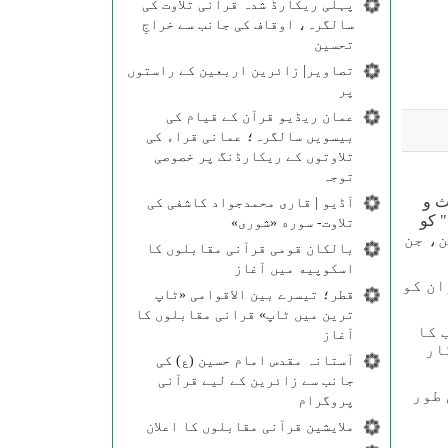
پہلی ریکارڈ شدہ قرآنی تلاوت کی
سالگرہ، اوقاف کی جانب سے خراجِ
تحسین
تصاویر| زائرین اربعین کے راستوں
پر
عمان ریڈیو قرآن کے قیام کی
بیسویں سالگرہ؛ عمانی قراء کی
تلاوتوں کے ریکارڈنگ پر خصوصی
توجہ
ث و
آڈیو | قاری محمدجواد کاشفی کی
 کو
تلاوت- سوره‌‌ «شوری»
ن، جن
بالکان قومی قرآنی مقابلوں کا
اسکوپیه میں آغاز
ان کو
قطر؛ تیسرے بین الاقوامی «ٹاپ
ترین میں ٹاپ» قرانی مقابلوں کا
 کا
آغاز
ار
آستانہ مقدس امام حسین (ع) کی
جانب سے زائرین کے لیے قرآنی
 طور
پروگرام
ملایشین قرآنی مقابلوں کا اعلان