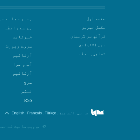
صفحه اول
ہمارے بارے می
مکمل خبریں
ہم سے رابطہ
قرآني سر گرمياں
بين الاقوامي
سروے رپورٹ
تصاوير - فلم
آرکائیو
آب و هوا
سرچ
لنکس
RSS
.
.
.
.
فارسی
العربیة
Türkçe
Français
English
©
اس ویب سائیٹ کے تما