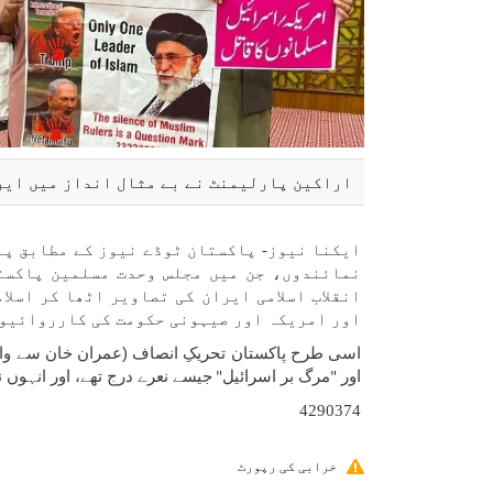
اراکین پارلیمنٹ نے بے مثال انداز میں ایر
ایکنا نیوز- پاکستان ٹوڈے نیوز کے مطابق پا
نمائندوں، جن میں مجلس وحدت مسلمین پاکست
انقلاب اسلامی ایران کی تصاویر اٹھا کر اسل
اور امریکہ اور صیہونی حکومت کی کارروائیوں
اسی طرح پاکستان تحریکِ انصاف (عمران خان سے وابست
اور
مرگ بر اسرائیل
جیسے نعرے درج تھے، اور انہوں 
"
"
4290374
خرابی کی رپورٹ