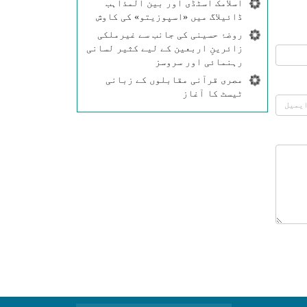
اسلامک اسٹڈی اور بین المذاہب
ڈائیلاگ میں «اسپوزیتو» کی کاوش
روضۂ حسینی کی جانب سے غیرملکی
زائرینِ اربعین کے لیے کثیر لسانی
رہنمائی اور سروسز
مصری قرآنی مقابلوں کے زبانی
ٹیسٹ کا آغاز