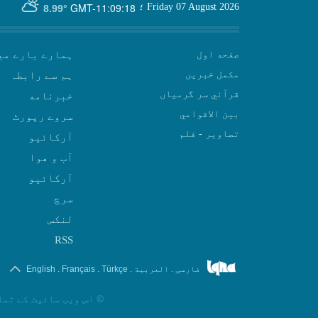
GMT-11:09:18
Friday 07 August 2026
؛
8.99°
صفحه اول
ہمارے بارے می
مکمل خبریں
ہم سے رابطہ
قرآني سر گرمياں
بين الاقوامي
سروے رپورٹ
تصاوير - فلم
آرکائیو
آب و هوا
سرچ
لنکس
RSS
.
.
.
.
فارسی
العربیة
Türkçe
Français
English
©
اس ویب سائیٹ کے تما