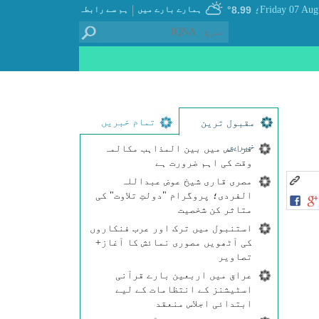
|
8.99°
ہمارے بارے میں
ہم سے رابطہ
؛
تمام خبریں
مقبول ترین
خبریں
فرانس میں بین المذاہب مکالمہ
وقت کی اہم ضرورت ہے
مصری قاری شیخ عوض عبداللہ
الفردی؛ پروگرام "دولتِ تلاوت" کی
متاثر کن شخصیت
استنبول میں ترک اور عرب فنکاروں
کی آٹھویں مصوری نمائش کا آغاز+
تصاویر
عراق میں اربعین بارے قرآنی
اسٹیشنز کے انتظامات کے لیے
ابتدائی اجلاس منعقد