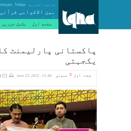
.
.
.
فارسی
العربیة
Türkçe
rançais
بین الاقوامی قرآنی
ایجنسی
صفحه اول
مکمل خبریں
پاکستانی پارلیمنٹ کا 
یکجہتی
صفحہ اول
عمومی
13:48 - June 25, 2025