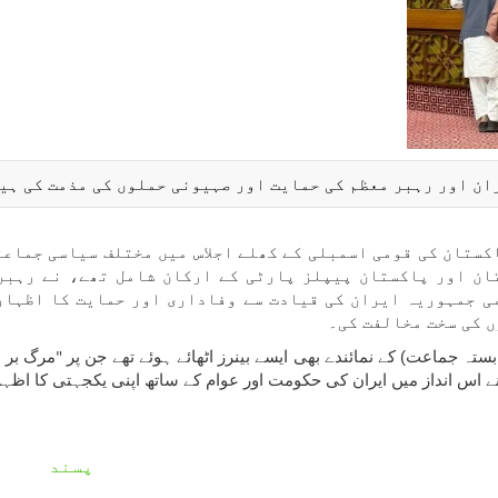
ان اور رہبر معظم کی حمایت اور صہیونی حملوں کی مذمت کی ہی
کستان کی قومی اسمبلی کے کھلے اجلاس میں مختلف سیاسی جماعت
ان اور پاکستان پیپلز پارٹی کے ارکان شامل تھے، نے رہبر
امی جمہوریہ ایران کی قیادت سے وفاداری اور حمایت کا اظہار
 کی سخت مخالفت کی۔
ہ جماعت) کے نمائندے بھی ایسے بینرز اٹھائے ہوئے تھے جن پر
مرگ بر ا
"
نے اس انداز میں ایران کی حکومت اور عوام کے ساتھ اپنی یکجہتی کا اظہار
پسند