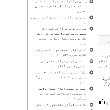
پہلی ریکارڈ شدہ قرآنی تلاوت کی
سالگرہ، اوقاف کی جانب سے خراجِ
تحسین
تصاویر| زائرین اربعین کے راستوں
پر
عمان ریڈیو قرآن کے قیام کی
بیسویں سالگرہ؛ عمانی قراء کی
تلاوتوں کے ریکارڈنگ پر خصوصی
ں۔
توجہ
آڈیو | قاری محمدجواد کاشفی کی
تلاوت- سوره‌‌ «شوری»
وں کے
 معظم
بالکان قومی قرآنی مقابلوں کا
اسکوپیه میں آغاز
 کیا،
قطر؛ تیسرے بین الاقوامی «ٹاپ
ترین میں ٹاپ» قرانی مقابلوں کا
مریکہ
"
آغاز
 کیا۔
آستانہ مقدس امام حسین (ع) کی
جانب سے زائرین کے لیے قرآنی
پروگرام
0
ملایشین قرآنی مقابلوں کا اعلان