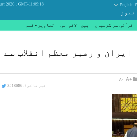
, Friday 07 August 2026
GMT-11:09:18
.
English
F
 نیوز
قرآني سر گرمياں
بين الاقوامي
تصاوير - فلم
ایران و رهبر معظم انقلاب سے
خبر کا کوڈ:
3518686