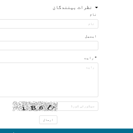
نظرات بینندگان
نام
ایمیل
* رایے