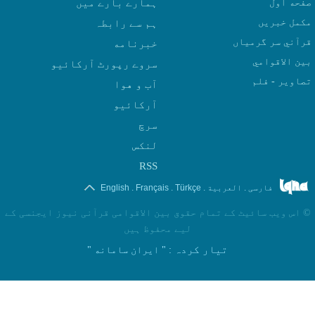
صفحه اول
ہمارے بارے میں
مکمل خبریں
ہم سے رابطہ
قرآني سر گرمياں
بين الاقوامي
سروے رپورٹ آرکائیو
تصاوير - فلم
آب و هوا
سرچ
لنکس
RSS
.
.
.
.
فارسی
العربیة
Türkçe
Français
English
©
اس ویب سائیٹ کے تمام حقوق بین الاقوامی قرآنی نیوز ایجنسی کے
لیے محفوظ ہیں
تیار کردہ
: " ایران سامانه "