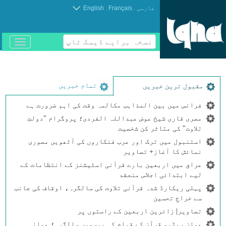
.
.
فارسی
Français
English
نسخہ برایے ڈیسک ٹاپ
باز
و
بسته
کردن
منو
تمام خبریں
مقبول ترین خبریں
فرانس میں بین المذاہب مکالمہ وقت کی اہم ضرورت ہے
مصری قاری شیخ عوض عبداللہ الفردی؛ پروگرام "دولتِ
تلاوت" کی متاثر کن شخصیت
استنبول میں ترک اور عرب فنکاروں کی آٹھویں مصوری
نمائش کا آغاز+ تصاویر
عراق میں اربعین بارے قرآنی اسٹیشنز کے انتظامات کے
لیے ابتدائی اجلاس منعقد
پہلی ریکارڈ شدہ قرآنی تلاوت کی سالگرہ، اوقاف کی جانب
سے خراجِ تحسین
تصاویر| زائرین اربعین کے راستوں پر
عمان ریڈیو قرآن کے قیام کی بیسویں سالگرہ؛ عمانی