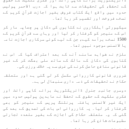
ڈائریکٹوریٹ برائے کاپی رائٹ اور فکری ملکیت کے حقوق
کے تحفظ، کی تحقیقات سے ثابت ہوا کہ درب الاحمر پولیس
حدود میں واقع ایک کتاب فروش بغیر اجازت قرآنِ کریم کے
نسخے فروخت اور تقسیم کر رہا تھا۔
سیکیورٹی اہلکاروں نے کتابوں کی دکان پر چھاپہ مار کر
اس کے منیجر کو گرفتار کر لیا اور وہاں سے قرآنِ کریم کے
1500 نسخے برآمد کیے، جن کے لیے کوئی سرکاری اجازت نامہ
یا لائسنس موجود نہیں تھا۔
ملزم نے شواہد سامنے آنے کے بعد اعتراف کیا کہ اس نے
کتابوں کی دکان کے مالک کے ساتھ ملی بھگت کر کے غیر
قانونی منافع حاصل کرنے کی غرض سے یہ خلاف ورزی کی۔
ضروری قانونی کارروائی مکمل کر لی گئی ہے اور متعلقہ
حکام نے تحقیقات کی ذمہ داری سنبھال لی ہے۔
دوسری جانب، جنرل ڈائریکٹوریٹ برائے کاپی رائٹ اور
فکری ملکیت کے حقوق کے تحفظ نے عابدین پولیس حدود میں
ایک غیر لائسنس یافتہ پرنٹنگ پریس کے منیجر کو بھی
گرفتار کر لیا۔ یہ کارروائی اس بات کی تصدیق کے بعد کی
گئی کہ وہ متعلقہ حکام کی اجازت کے بغیر متعدد تجارتی
مطبوعات شائع کر رہا تھا۔