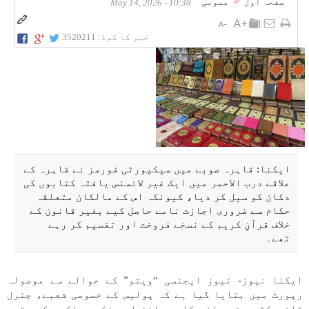
صفحہ اول
عمومی
10:38 - May 14, 2026
خبر کا کوڈ:
3520211
ایکنا: قاہرہ صوبے میں سیکیورٹی فورسز نے قاہرہ کے
علاقے درب الاحمر میں ایک غیر لائسنس یافتہ کتابوں کی
دکان کو سیل کر دیا، کیونکہ اس کے مالکان متعلقہ
حکام سے ضروری اجازت نامے حاصل کیے بغیر قانون کے
خلاف قرآنِ کریم کے نسخے فروخت اور تقسیم کر رہے
تھے۔
ایکنا نیوز- نیوز ایجنسی “ویتو” کے حوالے سے موصولہ
رپورٹ میں بتایا گیا ہے کہ پولیس کے خصوصی شعبے، جنرل