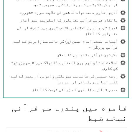
قراء کی تلاوتوں کے ریکارڈنگ پر خصوصی توجہ
آڈیو | قاری محمدجواد کاشفی کی تلاوت- سوره‌‌ «شوری»
بالکان قومی قرآنی مقابلوں کا اسکوپیه میں آغاز
قطر؛ تیسرے بین الاقوامی «ٹاپ ترین میں ٹاپ» قرانی
مقابلوں کا آغاز
آستانہ مقدس امام حسین (ع) کی جانب سے زائرین کے لیے
قرآنی پروگرام
ملایشین قرآنی مقابلوں کا اعلان
اسلامک اسٹڈی اور بین المذاہب ڈائیلاگ میں «اسپوزیتو»
کی کاوش
روضۂ حسینی کی جانب سے غیرملکی زائرینِ اربعین کے لیے
کثیر لسانی رہنمائی اور سروسز
مصری قرآنی مقابلوں کے زبانی ٹیسٹ کا آغاز
قاهره میں پندرہ سو قرآنی
نسخے ضبط