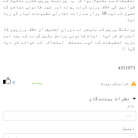
تحقیقات سے معلوم ہوا کہ یہ پرنٹنگ پریس فکری ملکیت کے
قوانین کی خلاف ورزی کرتے ہوئے اور غیر قانونی منافع کے
حصول کے لیے 10 ہزار سے زائد تجارتی مطبوعات تیار کر رہا
تھا۔
پرنٹنگ پریس کے منیجر نے دورانِ تفتیش ان خلاف ورزیوں کا
اعتراف کر لیا۔ تمام قانونی مراحل مکمل کرنے کے بعد اسے
مزید تحقیقات کے لیے متعلقہ استغاثہ کے حوالے کر دیا
گیا۔/
4351973
پسند
0
خرابی کی رپورٹ
نظرات بینندگان
نام
ایمیل