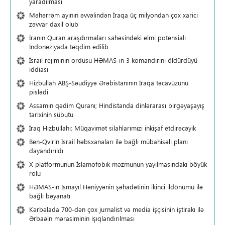
yaradılması
Məhərrəm ayının əvvəlindən İraqa üç milyondan çox xarici
zəvvar daxil olub
İranın Quran araşdırmaları sahəsindəki elmi potensialı
İndoneziyada təqdim edilib.
İsrail rejiminin ordusu HƏMAS-ın 3 komandirini öldürdüyü
iddiası
Hizbullah ABŞ-Səudiyyə Ərəbistanının İraqa təcavüzünü
pislədi
Assamın qədim Quranı; Hindistanda dinlərarası birgəyaşayış
tarixinin sübutu
İraq Hizbullahı: Müqavimət silahlarımızı inkişaf etdirəcəyik
Ben-Qvirin İsrail həbsxanaları ilə bağlı mübahisəli planı
dayandırıldı
X platformunun İslamofobik məzmunun yayılmasındakı böyük
rolu
HƏMAS-ın İsmayıl Həniyyənin şəhadətinin ikinci ildönümü ilə
bağlı bəyanatı
Kərbəlada 700-dən çox jurnalist və media işçisinin iştirakı ilə
Ərbaəin mərasiminin işıqlandırılması