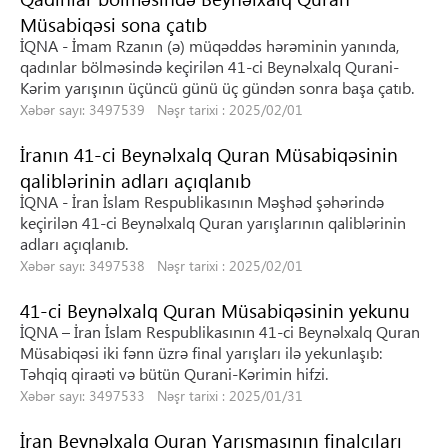
Müsabiqəsi sona çatıb
İQNA - İmam Rzanın (ə) müqəddəs hərəminin yanında,
qadınlar bölməsində keçirilən 41-ci Beynəlxalq Qurani-
Kərim yarışının üçüncü günü üç gündən sonra başa çatıb.
Xəbər sayı: 3497539 Nəşr tarixi : 2025/02/01
İranın 41-ci Beynəlxalq Quran Müsabiqəsinin
qaliblərinin adları açıqlanıb
İQNA - İran İslam Respublikasının Məşhəd şəhərində
keçirilən 41-ci Beynəlxalq Quran yarışlarının qaliblərinin
adları açıqlanıb.
Xəbər sayı: 3497538 Nəşr tarixi : 2025/02/01
41-ci Beynəlxalq Quran Müsabiqəsinin yekunu
İQNA – İran İslam Respublikasının 41-ci Beynəlxalq Quran
Müsabiqəsi iki fənn üzrə final yarışları ilə yekunlaşıb:
Təhqiq qiraəti və bütün Qurani-Kərimin hifzi.
Xəbər sayı: 3497533 Nəşr tarixi : 2025/01/31
İran Beynəlxalq Quran Yarışmasının finalçıları