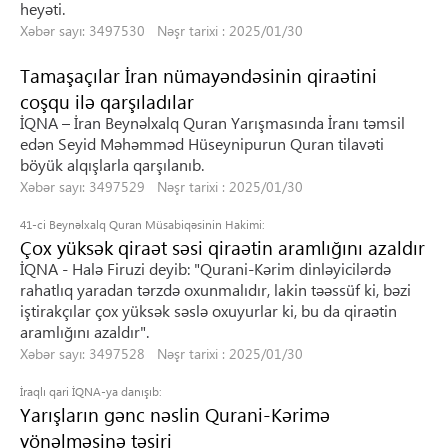
heyəti.
Xəbər sayı: 3497530 Nəşr tarixi : 2025/01/30
Tamaşaçılar İran nümayəndəsinin qiraətini
coşqu ilə qarşıladılar
İQNA – İran Beynəlxalq Quran Yarışmasında İranı təmsil
edən Seyid Məhəmməd Hüseynipurun Quran tilavəti
böyük alqışlarla qarşılanıb.
Xəbər sayı: 3497529 Nəşr tarixi : 2025/01/30
41-ci Beynəlxalq Quran Müsabiqəsinin Hakimi:
Çox yüksək qiraət səsi qiraətin aramlığını azaldır
İQNA - Halə Firuzi deyib: "Qurani-Kərim dinləyicilərdə
rahatlıq yaradan tərzdə oxunmalıdır, lakin təəssüf ki, bəzi
iştirakçılar çox yüksək səslə oxuyurlar ki, bu da qiraətin
aramlığını azaldır".
Xəbər sayı: 3497528 Nəşr tarixi : 2025/01/30
İraqlı qari İQNA-ya danışıb:
Yarışların gənc nəslin Qurani-Kərimə
yönəlməsinə təsiri