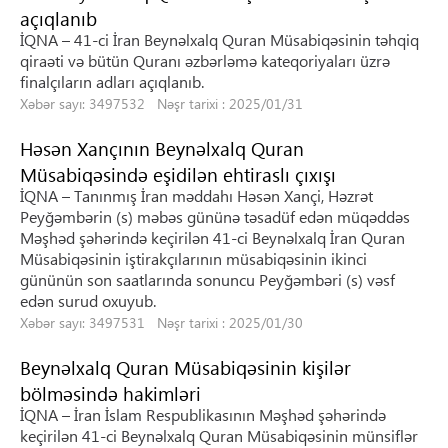
açıqlanıb
İQNA – 41-ci İran Beynəlxalq Quran Müsabiqəsinin təhqiq
qiraəti və bütün Quranı əzbərləmə kateqoriyaları üzrə
finalçıların adları açıqlanıb.
Xəbər sayı: 3497532 Nəşr tarixi : 2025/01/31
Həsən Xançının Beynəlxalq Quran
Müsabiqəsində eşidilən ehtiraslı çıxışı
İQNA – Tanınmış İran məddahı Həsən Xançi, Həzrət
Peyğəmbərin (s) məbəs gününə təsadüf edən müqəddəs
Məşhəd şəhərində keçirilən 41-ci Beynəlxalq İran Quran
Müsabiqəsinin iştirakçılarının müsabiqəsinin ikinci
gününün son saatlarında sonuncu Peyğəmbəri (s) vəsf
edən surud oxuyub.
Xəbər sayı: 3497531 Nəşr tarixi : 2025/01/30
Beynəlxalq Quran Müsabiqəsinin kişilər
bölməsində hakimləri
İQNA – İran İslam Respublikasının Məşhəd şəhərində
keçirilən 41-ci Beynəlxalq Quran Müsabiqəsinin münsiflər