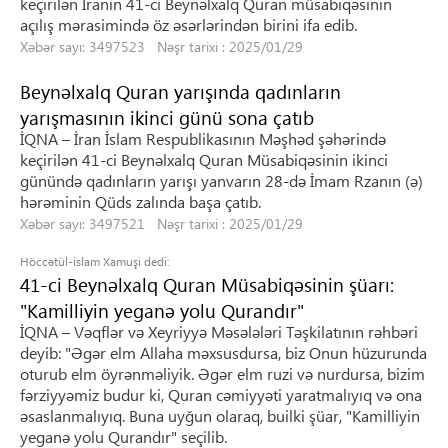
keçirilən İranın 41-ci Beynəlxalq Quran müsabiqəsinin
açılış mərasimində öz əsərlərindən birini ifa edib.
Xəbər sayı: 3497523 Nəşr tarixi : 2025/01/29
Beynəlxalq Quran yarışında qadınların
yarışmasının ikinci günü sona çatıb
İQNA – İran İslam Respublikasının Məşhəd şəhərində
keçirilən 41-ci Beynəlxalq Quran Müsabiqəsinin ikinci
günündə qadınların yarışı yanvarın 28-də İmam Rzanın (ə)
hərəminin Qüds zalında başa çatıb.
Xəbər sayı: 3497521 Nəşr tarixi : 2025/01/29
Höccətül-islam Xamuşi dedi:
41-ci Beynəlxalq Quran Müsabiqəsinin şüarı:
"Kamilliyin yeganə yolu Qurandır"
İQNA – Vəqflər və Xeyriyyə Məsələləri Təşkilatının rəhbəri
deyib: "Əgər elm Allaha məxsusdursa, biz Onun hüzurunda
oturub elm öyrənməliyik. Əgər elm ruzi və nurdursa, bizim
fərziyyəmiz budur ki, Quran cəmiyyəti yaratmalıyıq və ona
əsaslanmalıyıq. Buna uyğun olaraq, builki şüar, "Kamilliyin
yeganə yolu Qurandır" seçilib.