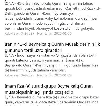
İQNA - 41-ci İran Beynəlxalq Quran Yarışlarının təhqiq
qiraəti bölməsində iştirak edən iraqlı Qari Əhməd Rizak əl-
Delfi, gənclərin Qurani-Kərimi öyrənməyə
istiqamətləndirilməsinin vəhy kəlmələrinin dərk edilməsi
və onların Quran mədəniyyətinin gücləndirilməsi
baxımından böyük əhəmiyyət kəsb etdiyini vurğulayıb.
Xəbər sayı: 3497527 Nəşr tarixi : 2025/01/30
İranın 41-ci Beynəlxalq Quran Müsabiqəsinin ilk
gününün tərtil üzrə qiraətləri
İQNA - İndoneziya, Pakistan və Qırğızıstandan olan tərtil
qiraəti kateqoriyası üzrə yarışmaçılar İranın 41-ci
Beynəlxalq Qurani-Kərim yarışının ilk günündə İmam Rza
(ə) hərəminin Qüds zalında yarışıblar.
Xəbər sayı: 3497525 Nəşr tarixi : 2025/01/29
İmam Rza (ə) surud qrupu Beynəlxalq Quran
müsabiqəsinin açılışında çıxış edib
İQNA - Beynəlxalq İmam Rza (ə) surud və xor qrupu bazar
günü, yanvarın 26-si gecə Rəzəvi hərəminin Qüds zalında