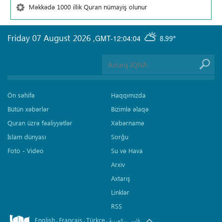
Məkkədə 1000 illik Quran nümayiş olunur
Friday 07 August 2026
,
GMT-12:04:04
8.99°
Ön səhifə
Haqqımızda
Bütün xəbərlər
Bizimlə əlaqə
Quran üzrə fəaliyyətlər
Xəbərnamə
İslam dünyası
Sorğu
Foto - Video
Su və Hava
Arxiv
Axtarış
Linklər
RSS
English
Français
Türkçe
.
.
.
.
فارسی
العربیة