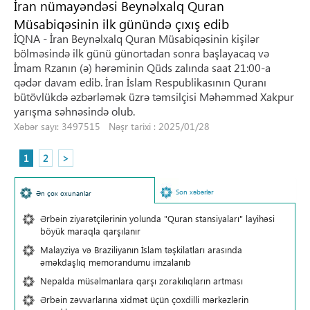
İran nümayəndəsi Beynəlxalq Quran
Müsabiqəsinin ilk günündə çıxış edib
İQNA - İran Beynəlxalq Quran Müsabiqəsinin kişilər
bölməsində ilk günü günortadan sonra başlayacaq və
İmam Rzanın (ə) hərəminin Qüds zalında saat 21:00-a
qədər davam edib. İran İslam Respublikasının Quranı
bütövlükdə əzbərləmək üzrə təmsilçisi Məhəmməd Xakpur
yarışma səhnəsində olub.
Xəbər sayı: 3497515 Nəşr tarixi : 2025/01/28
1
2
>
Son xəbərlər
Ən çox oxunanlar
Ərbəin ziyarətçilərinin yolunda "Quran stansiyaları" layihəsi
böyük maraqla qarşılanır
Malayziya və Braziliyanın İslam təşkilatları arasında
əməkdaşlıq memorandumu imzalanıb
Nepalda müsəlmanlara qarşı zorakılıqların artması
Ərbəin zəvvarlarına xidmət üçün çoxdilli mərkəzlərin