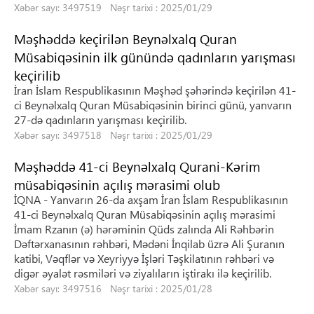
Xəbər sayı: 3497519 Nəşr tarixi : 2025/01/29
Məşhəddə keçirilən Beynəlxalq Quran
Müsabiqəsinin ilk günündə qadınların yarışması
keçirilib
İran İslam Respublikasının Məşhəd şəhərində keçirilən 41-
ci Beynəlxalq Quran Müsabiqəsinin birinci günü, yanvarın
27-də qadınların yarışması keçirilib.
Xəbər sayı: 3497518 Nəşr tarixi : 2025/01/29
Məşhəddə 41-ci Beynəlxalq Qurani-Kərim
müsabiqəsinin açılış mərasimi olub
İQNA - Yanvarın 26-da axşam İran İslam Respublikasının
41-ci Beynəlxalq Quran Müsabiqəsinin açılış mərasimi
İmam Rzanın (ə) hərəminin Qüds zalında Ali Rəhbərin
Dəftərxanasının rəhbəri, Mədəni İnqilab üzrə Ali Şuranın
katibi, Vəqflər və Xeyriyyə İşləri Təşkilatının rəhbəri və
digər əyalət rəsmiləri və ziyalıların iştirakı ilə keçirilib.
Xəbər sayı: 3497516 Nəşr tarixi : 2025/01/28