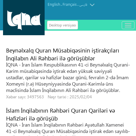
English
Français
.
.
فارسی
Desktop versiyası
باز
و
سته
ردن
Beynəlxalq Quran Müsabiqəsinin iştirakçıları
منو
İnqilabın Ali Rəhbəri ilə görüşüblər
İQNA - İran İslam Respublikasının 41-ci Beynəlxalq Qurani-
Kərim müsabiqəsində iştirak edən yüksək səviyyəli
ustadlar, qarilər və hafizlər bazar günü, fevralın 2-də İmam
Xomeyni (r.ə) Hüseyniyyəsində Qurani-Kərimlə üns
məclisində İslam İnqilabının Ali Rəhbəri ilə görüşüblər.
Xəbər sayı: 3497563 Nəşr tarixi : 2025/02/04
İslam İnqilabının Rəhbəri Quran Qariləri və
Hafizləri ilə görüşüb
İQNA - İran İslam İnqilabının Rəhbəri Ayətullah Xamenei
41-ci Beynəlxalq Quran Müsabiqəsində iştirak edən sayılıb-