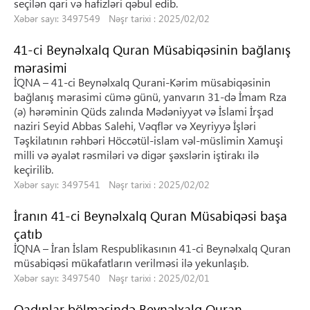
seçilən qari və hafizləri qəbul edib.
Xəbər sayı: 3497549 Nəşr tarixi : 2025/02/02
41-ci Beynəlxalq Quran Müsabiqəsinin bağlanış
mərasimi
İQNA – 41-ci Beynəlxalq Qurani-Kərim müsabiqəsinin
bağlanış mərasimi cümə günü, yanvarın 31-də İmam Rza
(ə) hərəminin Qüds zalında Mədəniyyət və İslami İrşad
naziri Seyid Abbas Salehi, Vəqflər və Xeyriyyə İşləri
Təşkilatının rəhbəri Höccətül-islam vəl-müslimin Xamuşi
milli və əyalət rəsmiləri və digər şəxslərin iştirakı ilə
keçirilib.
Xəbər sayı: 3497541 Nəşr tarixi : 2025/02/02
İranın 41-ci Beynəlxalq Quran Müsabiqəsi başa
çatıb
İQNA – İran İslam Respublikasının 41-ci Beynəlxalq Quran
müsabiqəsi mükafatların verilməsi ilə yekunlaşıb.
Xəbər sayı: 3497540 Nəşr tarixi : 2025/02/01
Qadınlar bölməsində Beynəlxalq Quran