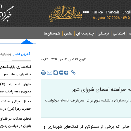
Türkçe
Français
Engl
ف
اجتماعی
فرهنگی
چندرسانه ای
عکس
شهرستان‌ها
آخرین اخبار
پربازدید
تاریخ انتشار :
۰۴ مهر ۱۳۹۶ - ۰۸:۴۴
آماده‌سازی پارکینگ‌ها
دهه پایانی ماه صفر
«ایران امام رضا (ع)؛
؛ خواسته اعضای شورای شهر
محوری دهه پایانی صف
 از مسئولان دانشکده علوم قرآنی سبزوار طی نامه‌ای درخواست
محفل قرآنی هیئت عا
حضرت زهرا (س) در مشه
تحقق عدالت در فضای آ
بانوان در خراسان رضوی
حالی که برخی از مسئولان از کمک‌های شهرداری و