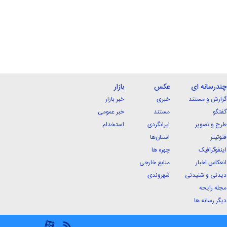
چندرسانه ای
عکس
بازار
گزارش و مستند
خبری
خبر بازار
گفتگو
مستند
خبر عمومی
طرح و تصویر
ایرانگردی
استخدام
فتوتیتر
استان‌ها
اینفوگرافیک
چهره ها
انعکاس اخبار
منابع خارجی
دیدنی و شنیدنی
شهروندی
مجله رایحه
دیگر رسانه ها