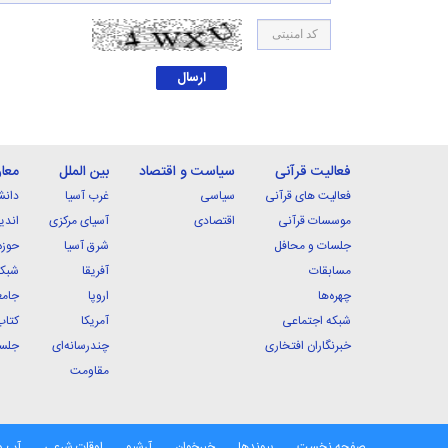
فعالیت قرآنی
سیاست و اقتصاد
بین الملل
معا
فعالیت های قرآنی
سیاسی
غرب آسیا
دانش
موسسات قرآنی
اقتصادی
آسیای مرکزی
اندی
جلسات و محافل
شرق آسیا
حوزه
مسابقات
آفریقا
شبکه
چهره‌ها
اروپا
جامع
شبکه اجتماعی
آمریکا
کتاب
خبرنگاران افتخاری
چندرسانه‌ای
جلسا
مقاومت
صفحه نخست
پیوندها
خبرخوان
آرشیو
اوقات شرعی
آب و