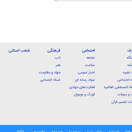
رف
اجتماعی
فرهنگی
شعب استانی
گاه
جامعه
ادب
شه
سلامت
هنر
 علمیه
اخبار عمومی
جهاد و مقاومت
 اجتماعی
سواد رسانه ای
شبکه اجتماعی
ة المصطفی العالمیه
فعالیت‌های جهادی
 و مجلات
کودک و نوجوان
ت تفسیر قرآن
 هوا
خبرنامه
تماس با ما
درباره ما
جستجو
نظرسنجی
RSS