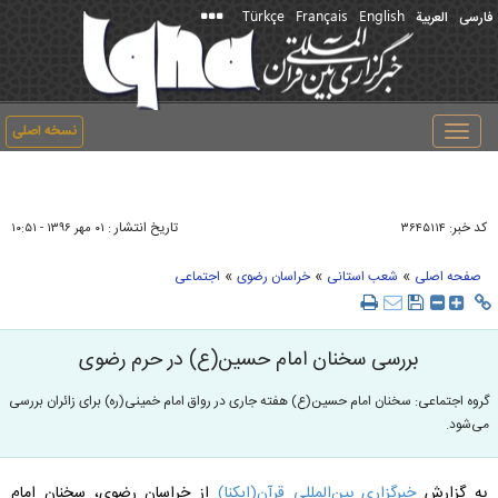
Türkçe
Français
English
فارسی
العربیة
نسخه اصلی
Toggle
navigation
کد خبر:
تاریخ انتشار :
۳۶۴۵۱۱۴
۰۱ مهر ۱۳۹۶ - ۱۰:۵۱
»
»
»
صفحه اصلی
شعب استانی
خراسان رضوی
اجتماعی
بررسی سخنان امام حسین(ع) در حرم رضوی
گروه اجتماعی: سخنان امام حسین(ع) هفته جاری در رواق امام خمینی(ره) برای زائران بررسی
می‌شود.
به گزارش
خبرگزاری بین‌المللی قرآن(ایکنا)
از خراسان رضوی، سخنان امام