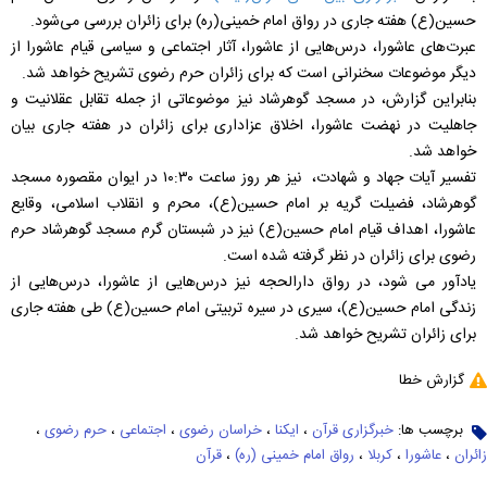
حسین(ع) هفته جاری در رواق امام خمینی(ره) برای زائران بررسی می‌شود.
عبرت‌های عاشورا، درس‌هایی از عاشورا، آثار اجتماعی و سیاسی قیام عاشورا از
دیگر موضوعات سخنرانی است که برای زائران حرم رضوی تشریح خواهد شد.
بنابراین گزارش، در مسجد گوهرشاد نیز موضوعاتی از جمله تقابل عقلانیت و
جاهلیت در نهضت عاشورا، اخلاق عزاداری برای زائران در هفته جاری بیان
خواهد شد.
تفسیر آیات جهاد و شهادت، نیز هر روز ساعت ۱۰:۳۰ در ایوان مقصوره مسجد
گوهرشاد، فضیلت گریه بر امام حسین(ع)، محرم و انقلاب اسلامی، وقایع
عاشورا، اهداف قیام امام حسین(ع) نیز در شبستان گرم مسجد گوهرشاد حرم
رضوی برای زائران در نظر گرفته شده است.
یادآور می شود، در رواق دارالحجه نیز درس‌هایی از عاشورا، درس‌هایی از
زندگی امام حسین(ع)، سیری در سیره تربیتی امام حسین(ع) طی هفته جاری
برای زائران تشریح خواهد شد.
گزارش خطا
برچسب ها:
خبرگزاری قرآن
،
ایکنا
،
خراسان رضوی
،
اجتماعی
،
حرم رضوی
،
زائران
،
عاشورا
،
کربلا
،
رواق امام خمینی (ره)
،
قرآن